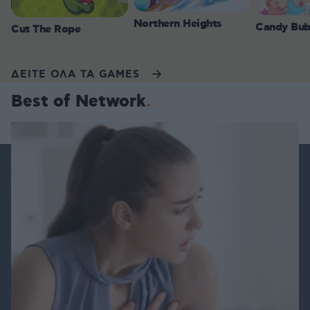
Northern Heights
Candy Bub
Cut The Rope
ΔΕΙΤΕ ΟΛΑ ΤΑ GAMES
Best of Network