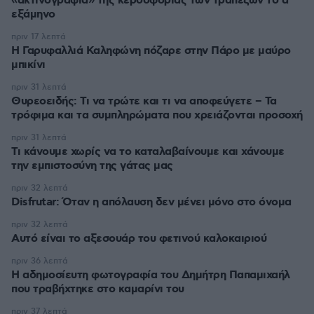
«ακτινογραφία» της κερδοφορίας των τραπεζών το α΄
εξάμηνο
πριν 17 λεπτά
Η Γαρυφαλλιά Καληφώνη πόζαρε στην Πάρο με μαύρο
μπικίνι
πριν 31 λεπτά
Θυρεοειδής: Τι να τρώτε και τι να αποφεύγετε – Τα
τρόφιμα και τα συμπληρώματα που χρειάζονται προσοχή
πριν 31 λεπτά
Τι κάνουμε χωρίς να το καταλαβαίνουμε και χάνουμε
την εμπιστοσύνη της γάτας μας
πριν 32 λεπτά
Disfrutar: Όταν η απόλαυση δεν μένει μόνο στο όνομα
πριν 32 λεπτά
Αυτό είναι το αξεσουάρ του φετινού καλοκαιριού
πριν 36 λεπτά
Η αδημοσίευτη φωτογραφία του Δημήτρη Παπαμιχαήλ
που τραβήχτηκε στο καμαρίνι του
πριν 37 λεπτά