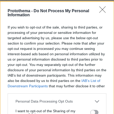
Στο 401 οι δύο αστυνομικοί μετά το τροχαίο στην
Αθηνών-Σουνίου, πώς έγινε η σφοδρή σύγκρουση με
Protothema -
Do Not Process My Personal
αυτοκίνητο τουριστών
Information
If you wish to opt-out of the sale, sharing to third parties, or
ΔΕΙΤΕ ΟΛΕΣ ΤΙΣ ΕΙΔΗΣΕΙΣ
processing of your personal or sensitive information for
targeted advertising by us, please use the below opt-out
section to confirm your selection. Please note that after your
opt-out request is processed you may continue seeing
ΤΑ ΠΙΟ ΔΗΜΟΦΙΛΗ
interest-based ads based on personal information utilized by
us or personal information disclosed to third parties prior to
your opt-out. You may separately opt-out of the further
disclosure of your personal information by third parties on the
IAB’s list of downstream participants. This information may
also be disclosed by us to third parties on the
IAB’s List of
Downstream Participants
that may further disclose it to other
third parties.
Please note that this website/app uses one or more Google
Personal Data Processing Opt Outs
services and may gather and store information including but
not limited to your visit or usage behaviour. You may click to
I want to opt-out of the Sharing of my