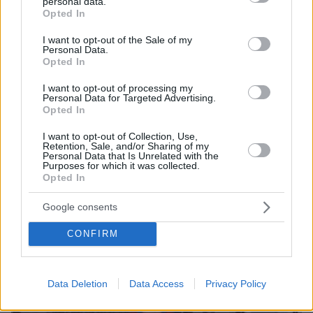
personal data.
grant or deny consent to Google and its third-party tags to
Opted In
use your data for below specified purposes in below Google
consent section.
I want to opt-out of the Sale of my
Personal Data.
Opted In
I want to opt-out of processing my
Personal Data for Targeted Advertising.
Opted In
I want to opt-out of Collection, Use,
Retention, Sale, and/or Sharing of my
Personal Data that Is Unrelated with the
πριν μία ώρα
Purposes for which it was collected.
Το σπίτι του τρόμου στο Άινταχο: Η νύχτα που
Opted In
τέσσερις φοιτητές δολοφονήθηκαν μέσα σε λίγα
λεπτά
Google consents
CONFIRM
Data Deletion
Data Access
Privacy Policy