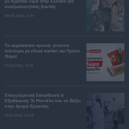
με ιαματικά νερά στην Ελλάδα για
αναζωογονητικές βουτιές
08.08.2026, 13:41
Tα κυριακάτικα πρωινά, γίνονται
καλύτερα με efood market και Πρώτο
Θέμα!
07.08.2026, 12:25
Επαγγελματική Εκπαίδευση &
Εξειδίκευση: Το Mοντέλο που σε Bάζει
στην Aγορά Eργασίας
26.07.2026, 09:54