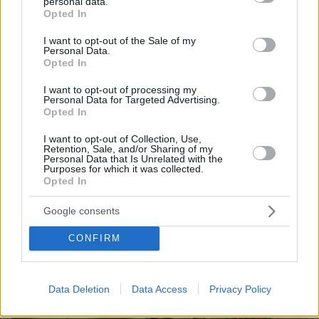
personal data.
grant or deny consent to Google and its third-party tags to
Opted In
use your data for below specified purposes in below Google
consent section.
I want to opt-out of the Sale of my
Personal Data.
Opted In
I want to opt-out of processing my
Personal Data for Targeted Advertising.
Loaded
:
Opted In
100.00%
09.08.2026, 14:15
Η Πολιτική Αεροπορία διαπίστωσε κενό στον νόμο
I want to opt-out of Collection, Use,
Retention, Sale, and/or Sharing of my
όταν ένας... απίθανος τύπος προσγείωσε το
Personal Data that Is Unrelated with the
ελικόπτερό του στο Σαρακήνικο με εκατοντάδες
Purposes for which it was collected.
Opted In
λουόμενους - Παρέμβαση Εισαγγελέα
Google consents
CONFIRM
Data Deletion
Data Access
Privacy Policy