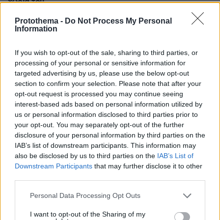
χωριά του
Protothema -
Do Not Process My Personal
Information
ΔΕΙΤΕ ΟΛΕΣ ΤΙΣ ΕΙΔΗΣΕΙΣ
If you wish to opt-out of the sale, sharing to third parties, or
processing of your personal or sensitive information for
ΤΑ ΠΙΟ ΔΗΜΟΦΙΛΗ
targeted advertising by us, please use the below opt-out
section to confirm your selection. Please note that after your
opt-out request is processed you may continue seeing
interest-based ads based on personal information utilized by
us or personal information disclosed to third parties prior to
your opt-out. You may separately opt-out of the further
disclosure of your personal information by third parties on the
IAB’s list of downstream participants. This information may
also be disclosed by us to third parties on the
IAB’s List of
Downstream Participants
that may further disclose it to other
third parties.
Please note that this website/app uses one or more Google
Personal Data Processing Opt Outs
services and may gather and store information including but
not limited to your visit or usage behaviour. You may click to
I want to opt-out of the Sharing of my