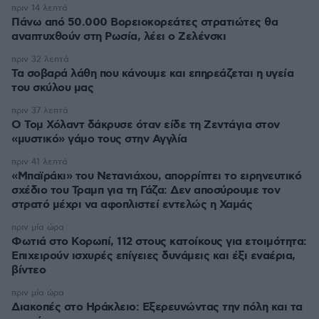
πριν 14 λεπτά
Πάνω από 50.000 Βορειοκορεάτες στρατιώτες θα
αναπτυχθούν στη Ρωσία, λέει ο Ζελένσκι
πριν 32 λεπτά
Τα σοβαρά λάθη που κάνουμε και επηρεάζεται η υγεία
του σκύλου μας
πριν 37 λεπτά
Ο Τομ Χόλαντ δάκρυσε όταν είδε τη Ζεντάγια στον
«μυστικό» γάμο τους στην Αγγλία
πριν 41 λεπτά
«Μπαϊράκι» του Νετανιάχου, απορρίπτει το ειρηνευτικό
σχέδιο του Τραμπ για τη Γάζα: Δεν αποσύρουμε τον
στρατό μέχρι να αφοπλιστεί εντελώς η Χαμάς
πριν μία ώρα
Φωτιά στο Κορωπί, 112 στους κατοίκους για ετοιμότητα:
Επιχειρούν ισχυρές επίγειες δυνάμεις και έξι εναέρια,
βίντεο
πριν μία ώρα
Διακοπές στο Ηράκλειο: Εξερευνώντας την πόλη και τα