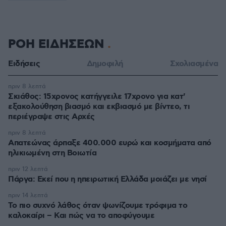
ΡΟΗ ΕΙΔΗΣΕΩΝ
Ειδήσεις
Δημοφιλή
Σχολιασμένα
πριν 8 λεπτά
Σκιάθος: 15χρονος κατήγγειλε 17χρονο για κατ'
εξακολούθηση βιασμό και εκβιασμό με βίντεο, τι
περιέγραψε στις Αρχές
πριν 8 λεπτά
Απατεώνας άρπαξε 400.000 ευρώ και κοσμήματα από
ηλικιωμένη στη Βοιωτία
πριν 12 λεπτά
Πάργα: Εκεί που η ηπειρωτική Ελλάδα μοιάζει με νησί
πριν 14 λεπτά
Το πιο συχνό λάθος όταν ψωνίζουμε τρόφιμα το
καλοκαίρι – Και πώς να το αποφύγουμε