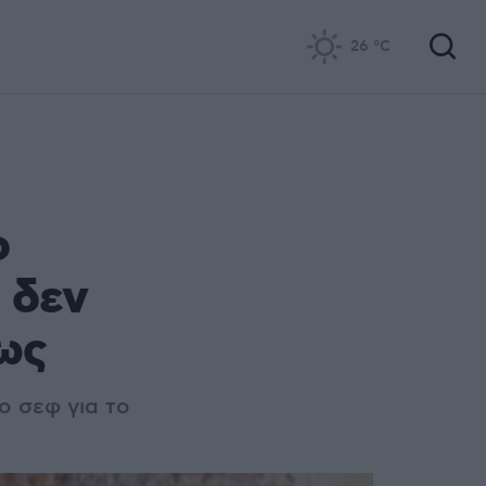
26
°C
ο
ι δεν
ως
ο σεφ για το