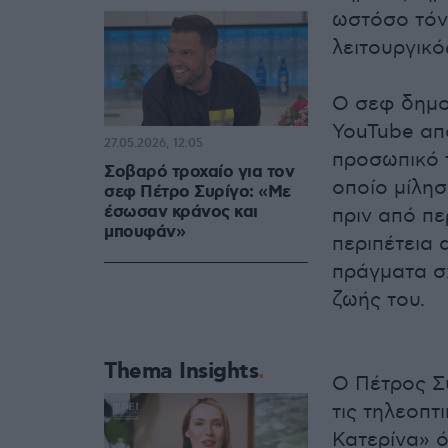
ωστόσο τόνι
λειτουργικό
Ο σεφ δημοσ
YouTube απ
27.05.2026, 12:05
προσωπικό 
Σοβαρό τροχαίο για τον
οποίο μίλησ
σεφ Πέτρο Συρίγο: «Με
έσωσαν κράνος και
πριν από π
μπουφάν»
περιπέτεια
πράγματα σχ
ζωής του.
Thema Insights
Ο
Πέτρος Σ
τις τηλεοπτ
Κατερίνα» ό