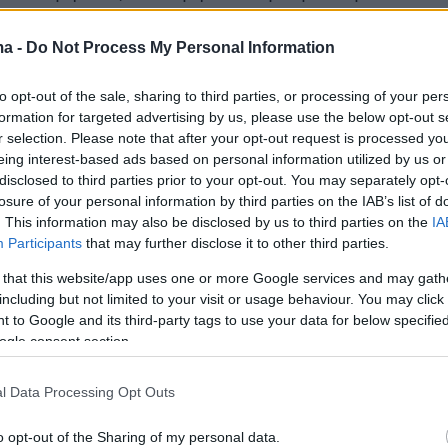
ι δήλωσε ότι εξακολουθεί να αναρρώνει στο
την έξοδό του από το νοσοκομείο.
ma -
Do Not Process My Personal Information
to opt-out of the sale, sharing to third parties, or processing of your per
κά, ανέφερε: «
Μου συνέβη ένα τροχαίο πριν
formation for targeted advertising by us, please use the below opt-out s
υ δυο εβδομάδες, στο οποίο χτύπησα με τη
r selection. Please note that after your opt-out request is processed y
τάχτηκε κάποιος από ένα στοπ, δεν θέλω όμω
eing interest-based ads based on personal information utilized by us or
disclosed to third parties prior to your opt-out. You may separately opt-
λεπτομέρειες. Μπορώ να το κάνω δραματικό
losure of your personal information by third parties on the IAB’s list of
τι ήμουν πεταμένος κάτω, αλλά δεν χρειάζεται
. This information may also be disclosed by us to third parties on the
IA
χαίο, λοιπόν, με έβαλε να σκεφτώ κάποια
Participants
that may further disclose it to other third parties.
φού βγήκα από το νοσοκομείο και καθώς
 that this website/app uses one or more Google services and may gath
ίτι τώρα και δεν μπορώ να κάνω τίποτα
including but not limited to your visit or usage behaviour. You may click 
 to Google and its third-party tags to use your data for below specifi
Δηλαδή πως αλλάζει η καθημερινότητα. Από
ogle consent section.
ανα χίλια πράγματα μέσα στην ημέρα, τώρα
νω με το ζόρι ένα – δύο
».
l Data Processing Opt Outs
α, πρόσθεσε: «
Όλο αυτόν τον καιρό σκέφτηκα
o opt-out of the Sharing of my personal data.