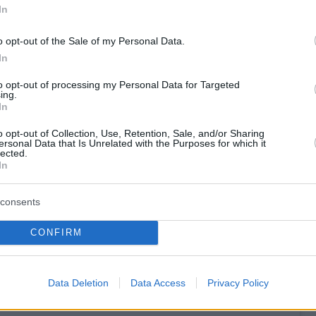
In
ος της ημέρας έχει σημασία να είσαι καλά και
ιής. Με την ταχύτητα που τρέχω καθημερινά
o opt-out of the Sale of my Personal Data.
ιώ ότι πρέπει να κόψω γενικά ταχύτητα είτε
In
ρινότητα μου, είτε στον δρόμο, είτε
to opt-out of processing my Personal Data for Targeted
ε
». Στη λεζάντα της δημοσίευσής του
ing.
In
Το τροχαίο που με έκανε να δω αλλιώς τη ζωή
ιρό να εμφανιστώ και είπα να κάνω ένα
o opt-out of Collection, Use, Retention, Sale, and/or Sharing
ersonal Data that Is Unrelated with the Purposes for which it
 YouTube όπου τα αναφέρω όλα. Σας
lected.
In
πολύ για τα μηνύματα σας
».
consents
ντεο
CONFIRM
Data Deletion
Data Access
Privacy Policy