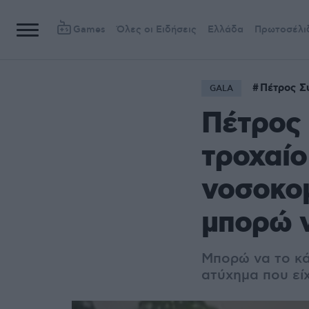
Games
Όλες οι Ειδήσεις
Ελλάδα
Πρωτοσέλι
Πέτρος Σ
GALA
Πέτρος 
τροχαίο
νοσοκομ
μπορώ 
Μπορώ να το κά
ατύχημα που εί