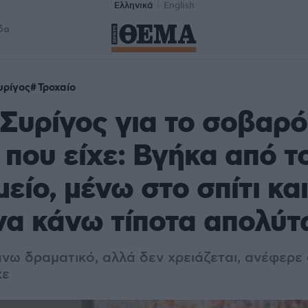
Ελληνικά
English
δα
υρίγος
Τροχαίο
Συρίγος για το σοβαρό
 που είχε: Βγήκα από τ
είο, μένω στο σπίτι κα
να κάνω τίποτα απολύτ
νω δραματικό, αλλά δεν χρειάζεται, ανέφερε 
χε