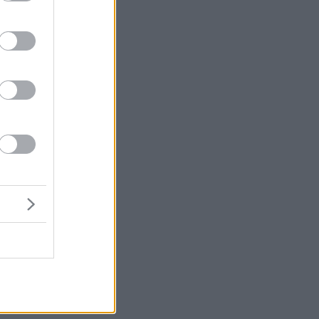
σε
σο