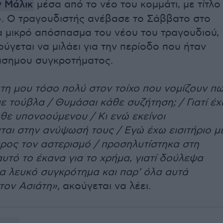
ν Μάλικ
μέσα από το νέο του κομμάτι, με τίτλο
». Ο τραγουδιστής ανέβασε το Σάββατο στο
α μικρό απόσπασμα του νέου του τραγουδιού,
ύγεται να μιλάει για την περίοδο που ήταν
άσημου συγκροτήματος.
τη μου τόσο πολύ στον τοίχο που νομίζουν π
ε τούβλα / Θυμάσαι κάθε συζήτηση; / Γιατί έ
θε υπονοούμενου / Κι ενώ εκείνοι
ται στην ανύψωσή τους / Εγώ έχω εισιτήριο με
ρος τον αστερισμό / προσηλυτίστηκα στη
αυτό το έκανα για το χρήμα, γιατί δούλεψα
α λευκό συγκρότημα και παρ’ όλα αυτά
τον Ασιάτη»,
ακούγεται να λέει.