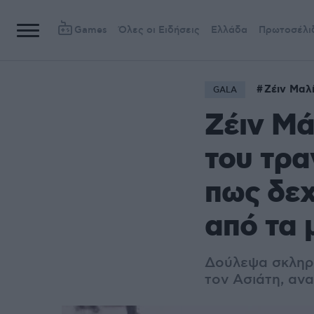
Games
Όλες οι Ειδήσεις
Ελλάδα
Πρωτοσέλι
Ζέιν Μαλ
GALA
Ζέιν Μά
του τρα
πως δεχ
από τα 
Δούλεψα σκληρά
τον Ασιάτη, αν