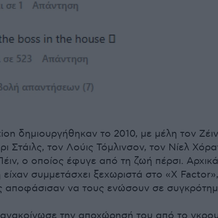
tion δημιουργήθηκαν το 2010, με μέλη τον Ζέι
ρι Στάιλς, τον Λούις Τόμλινσον, τον Νίελ Χόρα
Πέιν, ο οποίος έφυγε από τη ζωή πέρσι. Αρχικά
η είχαν συμμετάσχει ξεχωριστά στο «X Factor»
ές αποφάσισαν να τους ενώσουν σε συγκρότημ
 ανακοίνωσε την αποχώρησή του από το γκρο