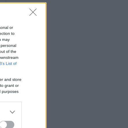
sonal or
ection to
ou may
 personal
out of the
 downstream
B’s List of
er and store
to grant or
ed purposes