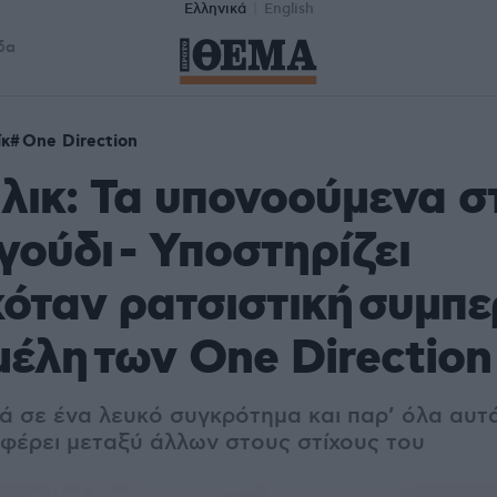
Ελληνικά
English
δα
ίκ
One Direction
λικ: Τα υπονοούμενα σ
γούδι - Υποστηρίζει
όταν ρατσιστική συμπ
μέλη των One Direction
 σε ένα λευκό συγκρότημα και παρ’ όλα αυτ
αφέρει μεταξύ άλλων στους στίχους του