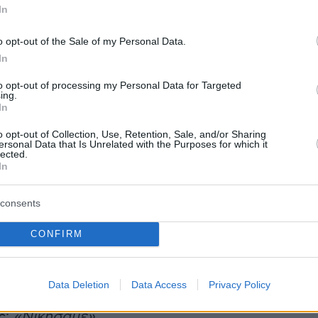
In
o opt-out of the Sale of my Personal Data.
In
to opt-out of processing my Personal Data for Targeted
ing.
A post shared by Zayn Malik (@zayn)
In
o opt-out of Collection, Use, Retention, Sale, and/or Sharing
ersonal Data that Is Unrelated with the Purposes for which it
lected.
In
 έχει πατέρα με καταγωγή από το Πακιστάν και
κής και ιρλανδικής καταγωγής. Όπως
consents
ο τραγούδι θα κυκλοφορήσει σύντομα. Μέσα 
CONFIRM
πό το ανέβασμα του teaser, οι θαυμαστές του
 εκφράσουν τον ενθουσιασμό τους.
«Είμαι τό
έγραψε κάποιος, ενώ άλλος σημείωσε:
«Ο
Data Deletion
Data Access
Privacy Policy
στρεψε». «Επέστρεψε»
, σχολίασε ένας τρίτος,
ς:
«Νικήσαμε».