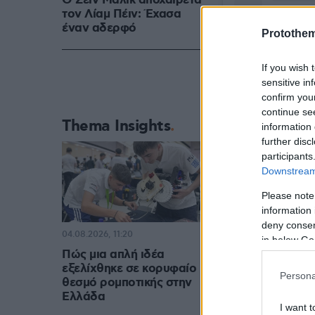
Ο Ζέιν Μάλικ αποχαιρετά
τον Λίαμ Πέιν: Έχασα
έναν αδερφό
Protothe
If you wish 
sensitive in
confirm you
continue se
Thema Insights
information 
further disc
participants
Downstream 
Please note
information 
deny consent
04.08.2026, 11:20
in below Go
Πώς μια απλή ιδέα
εξελίχθηκε σε κορυφαίο
Persona
θεσμό ρομποτικής στην
Ελλάδα
I want t