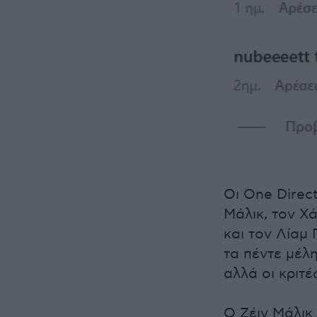
Οι One Direc
Μάλικ, τον Χά
και τον Λίαμ 
τα πέντε μέλ
αλλά οι κριτ
Ο Ζέιν Μάλικ