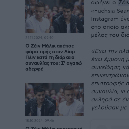
αφήνει ο
Zέι
«Fuchsia Sea
Instagram έν
στο οποίο ακο
μέλος του δι
24.11.2024, 09:40
Ο Ζέιν Μάλικ απέτισε
«Έχω την πλά
φόρο τιμής στον Λίαμ
Πέιν κατά τη διάρκεια
έχω έμμονη μ
συναυλίας του: Σ' αγαπώ
συνείδηση κά
αδερφέ
επικεντρώνον
επιστροφής π
συναυλία, κι 
σκληρά σε έν
γελούσαν με 
18.10.2024, 09:46