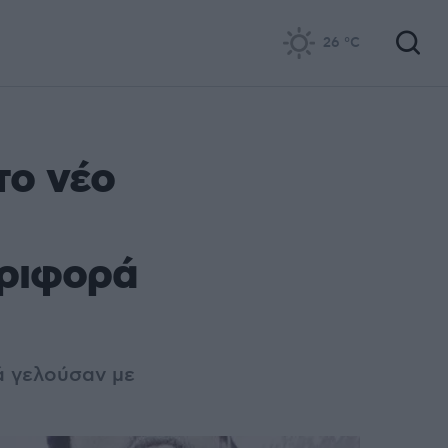
26
°C
το νέο
εριφορά
ά γελούσαν με