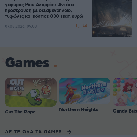
γέφυρας Ρίου-Αντιρρίου: Αντέχει
πρόσκρουση με δεξαμενόπλοιο,
τυφώνες και κόστισε 800 εκατ. ευρώ
44
07.08.2026, 09:08
Games
Northern Heights
Candy Bub
Cut The Rope
ΔΕΙΤΕ ΟΛΑ ΤΑ GAMES