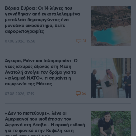
Βόρεια Εύβοια: Οι 14 λίμνες που
γεννήθηκαν από εγκαταλελειμμένα
μεταλλεία δημιουργώντας ένα
μοναδικό οικοσύστημα, δείτε
αεροφωτογραφίες
31
07.08.2026, 15:58
Άγκυρα, Ριάντ και Ισλαμαμπάντ: Ο
νέος ισχυρός άξονας στη Μέση
Ανατολή ανοίγει τον δρόμο για το
«ισλαμικό ΝΑΤΟ», τι σημαίνει η
συμφωνία της Μέκκας
56
07.08.2026, 17:19
«Δεν το πιστεύουμε», λένε οι
Αμερικανοί που υιοθέτησαν τον
Αφγανό στη Λέσβο - Η αρχική εκδοχή
για το φονικό στην Κυψέλη και η