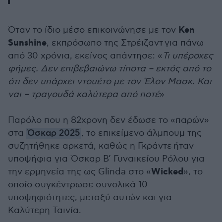
Ken
Όταν το ίδιο μέσο επικοινώνησε με τον
Sunshine
, εκπρόσωπο της
Στρέιζαντ
για πάνω
από 30 χρόνια, εκείνος απάντησε: «
Τι υπέροχες
φήμες. Δεν επιβεβαιώνω τίποτα – εκτός από το
ότι δεν υπάρχει ντουέτο με τον Έλον Μασκ. Και
ναι – τραγουδά καλύτερα από ποτέ
»
Παρόλο που η 82χρονη δεν έδωσε το «παρών»
στα
Όσκαρ 2025
, το επικείμενο άλμπουμ της
συζητήθηκε αρκετά, καθώς η
Γκράντε
ήταν
υποψήφια για Όσκαρ Β’ Γυναικείου Ρόλου για
Wicked
την ερμηνεία της ως Glinda στο «
», το
οποίο συγκέντρωσε συνολικά 10
υποψηφιότητες, μεταξύ αυτών και για
Καλύτερη Ταινία.