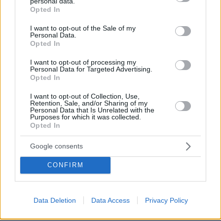
Δεν δεχόμαστε τελεσίγραφα απαντά η Μελόνι,
personal data.
grant or deny consent to Google and its third-party tags to
Opted In
παραμένουν οι συνοριακοί έλεγχοι έως 15 Αυγούστου
use your data for below specified purposes in below Google
consent section.
πριν 19 λεπτά
I want to opt-out of the Sale of my
Personal Data.
Αλεξάνδρα Παναγιώταρου: Οι λήψεις με πορτοκαλί
Opted In
μαγιό σε πισίνα στη Μύκονο
I want to opt-out of processing my
πριν 25 λεπτά
Personal Data for Targeted Advertising.
Ο Ολυμπιακός θα «ψωνίσει» από Ερυθρό Αστέρα – Εκεί
Opted In
κολλάει η υπόθεση Λαρεντζάκη
I want to opt-out of Collection, Use,
πριν 28 λεπτά
Retention, Sale, and/or Sharing of my
Από μια κλωστή κρέμεται ο διορισμός του εκλεκτού του
Personal Data that Is Unrelated with the
Τραμπ στο υπουργείο Δικαιοσύνης
Purposes for which it was collected.
Opted In
πριν 28 λεπτά
Μαρία Σάκκαρη: Ξημερώματα Σαββάτου ο αγώνας της
Google consents
με την Γκοφ στο Τορόντο
CONFIRM
πριν 31 λεπτά
Καρκίνος παχέος εντέρου: Το απλό τεστ που συνδέθηκε
με 50% λιγότερους θανάτους – Το παράδειγμα της
Ισπανίας
Data Deletion
Data Access
Privacy Policy