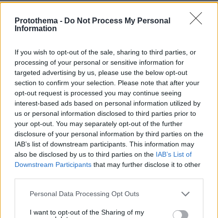
Ειδήσεις
Δημοφιλή
Σχολιασμένα
Protothema -
Do Not Process My Personal
Information
πριν 8 λεπτά
«Κάτι απέσπασε την προσοχή του οδηγού»:
Πραγματογνώμονας επιχειρεί να ρίξει φως στα αίτια
If you wish to opt-out of the sale, sharing to third parties, or
του δυστυχήματος στις Σέρρες
processing of your personal or sensitive information for
targeted advertising by us, please use the below opt-out
πριν 8 λεπτά
section to confirm your selection. Please note that after your
«Άξιζε να θέσουμε σε κίνδυνο μια οικογένεια λύκων,
opt-out request is processed you may continue seeing
για να σώσουμε έναν σκύλο; Όχι» λέει ο ερευνητής
μετά τις επικρίσεις για τον θάνατο του λευκού
interest-based ads based on personal information utilized by
κουταβιού
us or personal information disclosed to third parties prior to
your opt-out. You may separately opt-out of the further
πριν 9 λεπτά
disclosure of your personal information by third parties on the
Αποστολή στη Χίο: Ένα 24ωρο στην πόλη της
IAB’s list of downstream participants. This information may
also be disclosed by us to third parties on the
IAB’s List of
πριν 11 λεπτά
Τρία μέτωπα «κόκκινου συναγερμού» για τη ναυτιλία:
Downstream Participants
that may further disclose it to other
Εκρήξεις στο Ορμούζ, νέες επιθέσεις στην Υεμένη και
third parties.
πλήγματα σε πλοία στην Οδησσό
Please note that this website/app uses one or more Google
Personal Data Processing Opt Outs
πριν 14 λεπτά
services and may gather and store information including but
Ένταση μεταξύ Ιταλίας-Ισπανίας για το μεταναστευτικό:
not limited to your visit or usage behaviour. You may click to
I want to opt-out of the Sharing of my