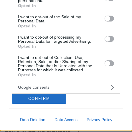
personal data.
αδέσποτης γάτας
grant or deny consent to Google and its third-party tags to
Opted In
use your data for below specified purposes in below Google
πριν 19 λεπτά
consent section.
Παπαπαρασκευάς: Η ιστορία πίσω από την πιο διάσημη
I want to opt-out of the Sale of my
Personal Data.
καριόκα της Βόρειας Ελλάδας
Opted In
πριν 21 λεπτά
I want to opt-out of processing my
Πώς τα data centers έγιναν νέο πεδίο πολιτικής
Personal Data for Targeted Advertising.
σύγκρουσης στις ΗΠΑ - Η απρόσμενη συμμαχία δεξιάς
Opted In
και αριστεράς απέναντι στην AI
I want to opt-out of Collection, Use,
πριν 29 λεπτά
Retention, Sale, and/or Sharing of my
Πόσο κακό κάνουν οι σαγιονάρες στα πόδια; Η
Personal Data that Is Unrelated with the
Purposes for which it was collected.
απάντηση μιας ποδίατρου
Opted In
πριν 37 λεπτά
«Πίστευα ότι στα 40 η ζωή μου θα έχει μπει σε τάξη.
Google consents
Δεν έχει και δεν πειράζει»
CONFIRM
πριν 37 λεπτά
Η ανάρτηση της Μαρίας Κίτσου για τα γενέθλιά της και
το «ευχαριστώ» στους συνεργάτες της
Data Deletion
Data Access
Privacy Policy
ΔΕΙΤΕ ΟΛΕΣ ΤΙΣ ΕΙΔΗΣΕΙΣ