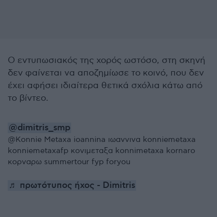
Ο εντυπωσιακός της χορός ωστόσο, στη σκηνή
δεν φαίνεται να αποζημίωσε το κοινό, που δεν
έχει αφήσει ιδιαίτερα θετικά σχόλια κάτω από
το βίντεο.
@dimitris_smp
@Konnie Metaxa ioannina ιωαννινα konniemetaxa
konniemetaxafp κονιμεταξα konnimetaxa kornaro
κορναρω summertour fyp foryou
♬ πρωτότυπος ήχος - Dimitris