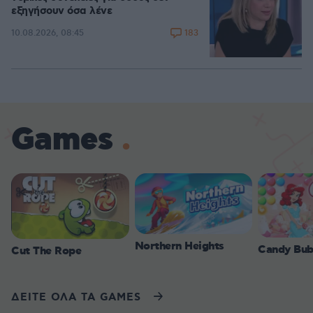
εξηγήσουν όσα λένε
183
10.08.2026, 08:45
Games
Northern Heights
Candy Bub
Cut The Rope
ΔΕΙΤΕ ΟΛΑ ΤΑ GAMES