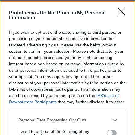
ΡΟΗ ΕΙΔΗΣΕΩΝ
Protothema -
Do Not Process My Personal
Information
Ειδήσεις
Δημοφιλή
Σχολιασμένα
If you wish to opt-out of the sale, sharing to third parties, or
πριν 12 λεπτά
processing of your personal or sensitive information for
Χατζηδάκης για Ράμφο: Η πνευματική παρακαταθήκη
targeted advertising by us, please use the below opt-out
του θα μείνει πάντα ζωντανή
section to confirm your selection. Please note that after your
opt-out request is processed you may continue seeing
πριν 13 λεπτά
interest-based ads based on personal information utilized by
Ο Λευτέρης Πανταζής και η Κόνι Μεταξά
us or personal information disclosed to third parties prior to
φωτογραφίζονται αγκαλιά με φόντο το ηλιοβασίλεμα
your opt-out. You may separately opt-out of the further
πριν 14 λεπτά
disclosure of your personal information by third parties on the
Η ζωή που κυλά γαλήνια στα καλά ξενοδοχεία που
IAB’s list of downstream participants. This information may
βρίσκονται σε λίμνες
also be disclosed by us to third parties on the
IAB’s List of
Downstream Participants
that may further disclose it to other
πριν 19 λεπτά
Wanderlove: Γινόμαστε όντως πιο ελκυστικοί το
third parties.
καλοκαίρι;
Please note that this website/app uses one or more Google
Personal Data Processing Opt Outs
πριν 19 λεπτά
services and may gather and store information including but
Πώς να κερδίσετε την εμπιστοσύνη μιας πρώην
not limited to your visit or usage behaviour. You may click to
I want to opt-out of the Sharing of my