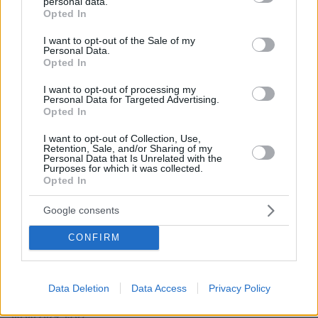
personal data.
το σεξ έχει γλυκανει, αρχίζει να φεύγει το ξινό, και
grant or deny consent to Google and its third-party tags to
Opted In
αυτό το ψιλοχασιμο με λίγο αλληθωρισμα από το
use your data for below specified purposes in below Google
πολύ πάτωμα , της δίνει κάτι, που αρχίζεις να τη λες
consent section.
I want to opt-out of the Sale of my
Personal Data.
και όμορφη. Να συνεχίσει να το κάνει, όσο αντέχει.
Opted In
Να θαυμάσουν όλοι τη μεταμορφωτική δύναμη του
σεξ.
I want to opt-out of processing my
Personal Data for Targeted Advertising.
ΑΠΑΝΤΗΣΗ
Opted In
I want to opt-out of Collection, Use,
ειδικα από τα μνημονια και επειτα
Retention, Sale, and/or Sharing of my
Personal Data that Is Unrelated with the
08.08.2024, 14:33
Purposes for which it was collected.
η κοινωνια κατηντησε μια κοινωνια φτωχων
Opted In
πνευματικα και υλικα που μονη διεξοδο από τη
μιζερη ζωη των περισσοτέρων ειναι μια οθονη και να
Google consents
κοιτανε κοκοτες και κοκορους...τους συμφερει πολυ
CONFIRM
αυτο τους 300 και οχι μονο. συνεχιστε να κοιμαστε
ΑΠΑΝΤΗΣΗ
Data Deletion
Data Access
Privacy Policy
Αχαχα
08.08.2024, 13:09