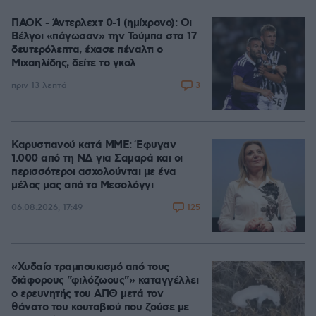
ΠΑΟΚ - Άντερλεχτ 0-1 (ημίχρονο): Οι
Βέλγοι «πάγωσαν» την Τούμπα στα 17
δευτερόλεπτα, έχασε πέναλτι ο
Μιχαηλίδης, δείτε το γκολ
3
πριν 13 λεπτά
Καρυστιανού κατά ΜΜΕ: Έφυγαν
1.000 από τη ΝΔ για Σαμαρά και οι
περισσότεροι ασχολούνται με ένα
μέλος μας από το Μεσολόγγι
125
06.08.2026, 17:49
«Χυδαίο τραμπουκισμό από τους
διάφορους "φιλόζωους"» καταγγέλλει
ο ερευνητής του ΑΠΘ μετά τον
θάνατο του κουταβιού που ζούσε με