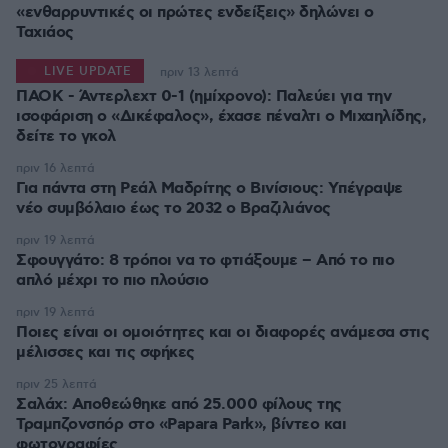
«ενθαρρυντικές οι πρώτες ενδείξεις» δηλώνει ο
Ταχιάος
LIVE UPDATE
πριν 13 λεπτά
ΠΑΟΚ - Άντερλεχτ 0-1 (ημίχρονο): Παλεύει για την
ισοφάριση ο «Δικέφαλος», έχασε πέναλτι ο Μιχαηλίδης,
πριν 16 λεπτά
Για πάντα στη Ρεάλ Μαδρίτης ο Βινίσιους: Yπέγραψε
νέο συμβόλαιο έως το 2032 ο Βραζιλιάνος
πριν 19 λεπτά
Σφουγγάτο: 8 τρόποι να το φτιάξουμε – Από το πιο
απλό μέχρι το πιο πλούσιο
πριν 19 λεπτά
Ποιες είναι οι ομοιότητες και οι διαφορές ανάμεσα στις
μέλισσες και τις σφήκες
πριν 25 λεπτά
Σαλάχ: Αποθεώθηκε από 25.000 φίλους της
Τραμπζονσπόρ στο «Papara Park», βίντεο και
φωτογραφίες