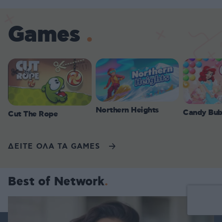
Games
Northern Heights
Candy Bub
Cut The Rope
ΔΕΙΤΕ ΟΛΑ ΤΑ GAMES
Best of Network