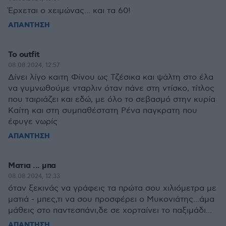
Έρχεται ο χειμώνας... και τα 60!
ΑΠΑΝΤΗΣΗ
Το outfit
08.08.2024, 12:57
Δίνει λίγο καιτη Φίνου ως Τζέσικα και ψάλτη στο έλα
να γυμνωθούμε νταρλιν όταν πάνε στη ντίσκο, τίτλος
που ταιριάζει και εδώ, με όλο το σεβασμό στην κυρία
Καίτη και στη συμπαθέστατη Ρένα παγκρατη που
έφυγε νωρίς
ΑΠΑΝΤΗΣΗ
Ματια ... μπα
08.08.2024, 12:33
όταν ξεκινάς να γράφεις τα πρώτα σου χιλιόμετρα με
ματιά - μπες,τι να σου προσφέρει ο Μυκονιάτης...άμα
μάθεις στο παντεσπάνι,δε σε χορταίνει το παξιμάδι...
ΑΠΑΝΤΗΣΗ