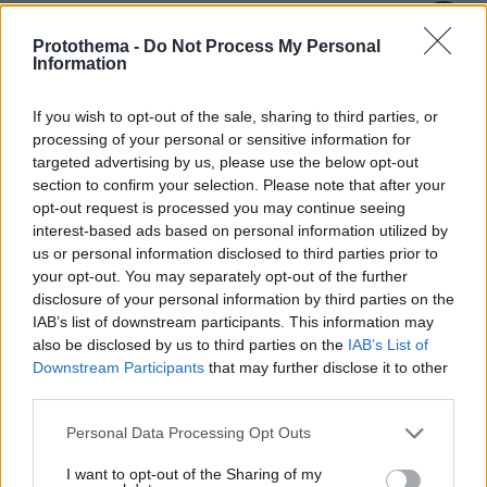
Protothema -
Do Not Process My Personal
Πιπιστρέλα η στριγγλα
Information
08.08.2024, 22:13
Καλε αυτη φοραει κουνουπιερα ,τοσα κουνουπια εχει
If you wish to opt-out of the sale, sharing to third parties, or
η Χιος ?
processing of your personal or sensitive information for
targeted advertising by us, please use the below opt-out
ΑΠΑΝΤΗΣΗ
section to confirm your selection. Please note that after your
opt-out request is processed you may continue seeing
Οι φελλοί επιπλέουν
interest-based ads based on personal information utilized by
us or personal information disclosed to third parties prior to
08.08.2024, 16:21
your opt-out. You may separately opt-out of the further
και στις πισίνες.
disclosure of your personal information by third parties on the
ΑΠΑΝΤΗΣΗ
IAB’s list of downstream participants. This information may
also be disclosed by us to third parties on the
IAB’s List of
Downstream Participants
that may further disclose it to other
Νικος
third parties.
08.08.2024, 15:00
Είναι πολύ ωραίος άντρας ο Ιταλός και τα έχει όλα.
Please note that this website/app uses one or more Google
Personal Data Processing Opt Outs
Αυτή ήταν μια ξινή, με ένα ψεύτικο χαμόγελο
services and may gather and store information including but
κολλημένο στα μούτρα, συνεχεια. Αλλά από το πολύ
not limited to your visit or usage behaviour. You may click to
I want to opt-out of the Sharing of my