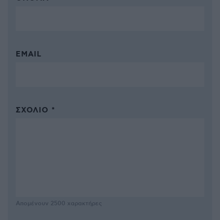
EMAIL
ΣΧΌΛΙΟ *
Απομένουν
2500
χαρακτήρες