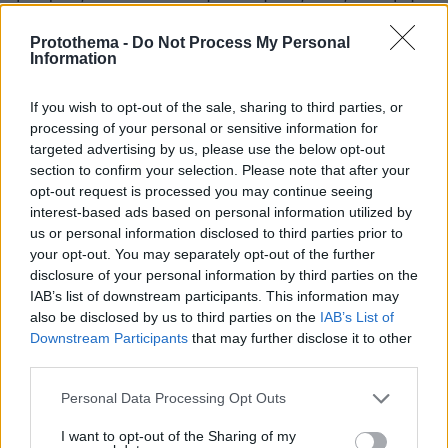
μου κάνει πλάκα''. Γιατί η Ντέμη αυτό ήταν,
Protothema -
Do Not Process My Personal
έκανε πλάκες. Δεν μπορούσαμε να
Information
καταλάβουμε τι γίνεται, μόνο όταν είδαμε αυτό
που δεν έπρεπε να δούμε», ανέφερε
If you wish to opt-out of the sale, sharing to third parties, or
χαρακτηριστικά ο Θανάσης Καραχάλιος.
processing of your personal or sensitive information for
targeted advertising by us, please use the below opt-out
section to confirm your selection. Please note that after your
Glomex Player(eexbs1jkdkewvzn, v-
opt-out request is processed you may continue seeing
d2wwzcgfsp4h)
interest-based ads based on personal information utilized by
us or personal information disclosed to third parties prior to
your opt-out. You may separately opt-out of the further
disclosure of your personal information by third parties on the
IAB’s list of downstream participants. This information may
«Το ζήσαμε από πολύ κοντά όλο αυτό το
also be disclosed by us to third parties on the
IAB’s List of
γεγονός. Η Ντέμη είχε συμπτώματα κόπωσης
Downstream Participants
that may further disclose it to other
τις τελευταίες περίπου 10 ημέρες, δεν ένιωθε
third parties.
τα άκρα της, είχε μουδιάσματα, αρκετές
Please note that this website/app uses one or more Google
Personal Data Processing Opt Outs
ενοχλήσεις, ωστόσο διαγνώστηκε με
services and may gather and store information including but
γαστρεντερίτιδα οπότε η φαρμακευτική αγωγή
not limited to your visit or usage behaviour. You may click to
I want to opt-out of the Sharing of my