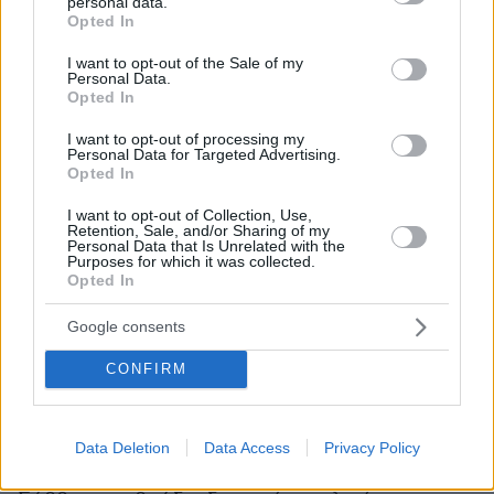
personal data.
grant or deny consent to Google and its third-party tags to
που έπαιρνε ήταν για γαστρεντερίτιδα», λέει,
Opted In
use your data for below specified purposes in below Google
μιλώντας στο Μega, η στενή της φίλη,
consent section.
I want to opt-out of the Sale of my
Αντριάννα Μανέτα.
Personal Data.
Opted In
Αισθανόταν αρκετή δυσφορία και δεν πήγαινε
«
I want to opt-out of processing my
στο εστιατόριο.
Το Σάββατο το βράδυ
Personal Data for Targeted Advertising.
Opted In
κατάλαβαν ότι είχε κάτι πολύ πιο σοβαρό γιατί
άρχισε να ενημερώνει εμάς, τους πιο οικείους
I want to opt-out of Collection, Use,
Retention, Sale, and/or Sharing of my
της, ότι αν κλείσει τα μάτια της θα ''φύγει'',
Personal Data that Is Unrelated with the
Purposes for which it was collected.
αυτά ήταν τα τελευταία της μηνύματα. Εκεί
Opted In
κατάλαβε και η συνέταιρός της και σύντροφό
της ότι συμβαίνει κάτι πολύ πιο σοβαρό.
Google consents
Έκλεισε το μαγαζί νωρίτερα, όταν την βρήκε
CONFIRM
στο σπίτι την βρήκε ήδη σε πολύ άσχημη
κατάσταση, δεν ήταν ζωντανή. Χάθηκε πάρα
πολύς χρόνος, ήρθε το ΕΚΑΒ την επανάφερε
Data Deletion
Data Access
Privacy Policy
στη ζωή, την πήγαν στο Κέντρο Υγείας το