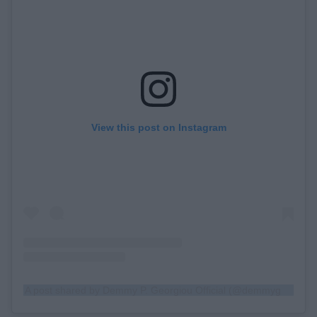
View this post on Instagram
A post shared by Demmy P. Georgiou Official (@demmygeorgiou)