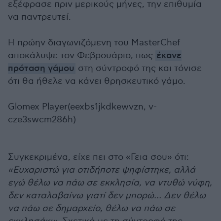
εξέφρασε πριν μερικούς μήνες, την επιθυμία
να παντρευτεί.
Η πρώην διαγωνιζόμενη του MasterChef
αποκάλυψε τον Φεβρουάριο, πως
έκανε
πρόταση γάμου
στη σύντροφό της και τόνισε
ότι θα ήθελε να κάνει θρησκευτικό γάμο.
Glomex Player(eexbs1jkdkewvzn, v-
cze3swcm286h)
Συγκεκριμένα, είχε πει στο «Γεια σου» ότι:
«Ευχαριστώ για οτιδήποτε ψηφίστηκε, αλλά
εγώ θέλω να πάω σε εκκλησία, να ντυθώ νύφη,
δεν καταλαβαίνω γιατί δεν μπορώ… Δεν θέλω
να πάω σε δημαρχείο, θέλω να πάω σε