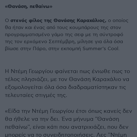
«Θανάση, πεθαίνω»
στενός φίλος της Θανάσης Καραχάλιος,
Ο
ο οποίος
θα ήταν και ένας από τους κουμπάρους της στον
προγραμματισμένο γάμο της σεφ με τη σύντροφό
της τον ερχόμενο Σεπτέμβρη, μίλησε για όλα όσα
βίωσε στην Πάρο, στην εκπομπή Summer’s Cool.
Η Ντέμη Γεωργίου φαίνεται πως ένιωθε πως το
τέλος πλησιάζει, με τον Θανάση Καραχάλιο να
εξομολογείται όλα όσα διαδραματίστηκαν τις
τελευταίες στιγμές της.
«Είδα την Ντέμη Γεωργίου έτσι όπως κανείς δεν
θα ήθελε να την δει. Ένα μήνυμα ''Θανάση
πεθαίνω'', είναι κάτι που ανατριχιάζει, που δεν
μπορείς να το συνειδητοποιήσεις. Λες ''Ντέμη