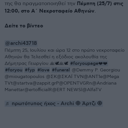
Πέμπτη (25/7) στις
της θα πραγματοποιηθεί την
12:00, στο Α΄ Νεκροταφείο Αθηνών
.
Δείτε το βίντεο
@archi43718
Πέμπτη 25, Ιουλίου και ώρα 12 στο πρώτο νεκροταφείο
Αθηνών θα Τελεσθεί η εξόδιος ακολουθία της
#foryoupage❤️❤️
Δήμητρας Γεωργίου 🙏🕊️🙏🕊️
#foryou
#fyp
#love
#funeral
@Demmy P. Georgiou
@miougatopoulos @ΣΚ@ΣΚΑΪ TVN@ANT1e@Mega
TVt@startva@zappit.grP@OPENTVGRn@Andriana
Manettar@ertofficialR@ERT NEWSl@AlfaTV
♬ πρωτότυπος ήχος - Archi 🧿 Άρτζι 🧿