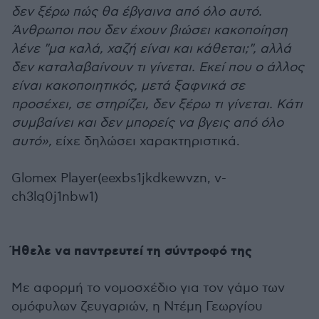
δεν ξέρω πώς θα έβγαινα από όλο αυτό.
Άνθρωποι που δεν έχουν βιώσει κακοποίηση
λένε "μα καλά, χαζή είναι και κάθεται;", αλλά
δεν καταλαβαίνουν τι γίνεται. Εκεί που ο άλλος
είναι κακοποιητικός, μετά ξαφνικά σε
προσέχει, σε στηρίζει, δεν ξέρω τι γίνεται. Κάτι
συμβαίνει και δεν μπορείς να βγεις από όλο
αυτό»,
είχε δηλώσει χαρακτηριστικά.
Glomex Player(eexbs1jkdkewvzn, v-
ch3lq0j1nbw1)
Ήθελε να παντρευτεί τη σύντροφό της
Με αφορμή το νομοσχέδιο για τον γάμο των
ομόφυλων ζευγαριών, η Ντέμη Γεωργίου