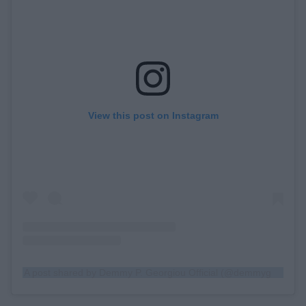
View this post on Instagram
A post shared by Demmy P. Georgiou Official (@demmygeorgiou)