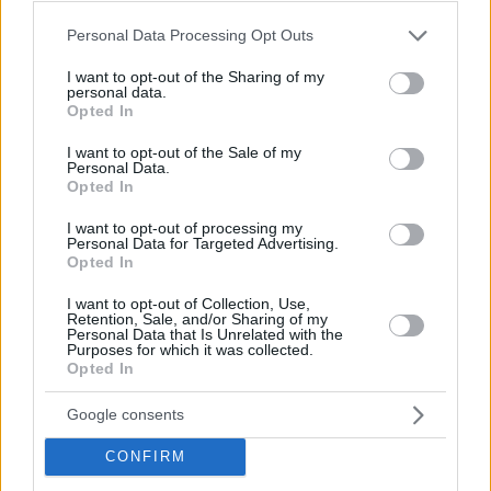
Τι είναι η βακτηριακή λοίμωξη που «σκότωσε» τη Ντέμη
Please note that this website/app uses one or more Google
Personal Data Processing Opt Outs
Γεωργίου - Οι λοιμωξιολόγοι εξηγούν
services and may gather and store information including but
Η βαριά λοίμωξη που υπέστη η γνωστή σεφ, Ντέμη
not limited to your visit or usage behaviour. You may click to
I want to opt-out of the Sharing of my
personal data.
Γεωργίου, οδήγησε σε σηπτικό σοκ και τελικά στο
grant or deny consent to Google and its third-party tags to
Opted In
θάνατό της. Πόσο, όμως, επικίνδυνη είναι μια
use your data for below specified purposes in below Google
βακτηριακή λοίμωξη; Οι ειδικοί εξηγούν τις
consent section.
I want to opt-out of the Sale of my
διαφορετικές περιπτώσεις
Personal Data.
Opted In
I want to opt-out of processing my
Personal Data for Targeted Advertising.
Opted In
I want to opt-out of Collection, Use,
Retention, Sale, and/or Sharing of my
Personal Data that Is Unrelated with the
Purposes for which it was collected.
Opted In
Google consents
CONFIRM