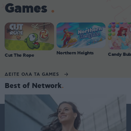
Games
Northern Heights
Candy Bub
Cut The Rope
ΔΕΙΤΕ ΟΛΑ ΤΑ GAMES
Best of Network