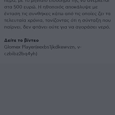
πέρα, με το μηνιαίο εισόδημά της να ανέρχεται
στα 500 ευρώ. Η ηθοποιός αποκάλυψε με
ένταση τις συνθήκες κάτω από τις οποίες ζει τα
τελευταία χρόνια, τονίζοντας ότι η σύνταξη που
παίρνει, δεν φτάνει ούτε για να αγοράσει νερό.
Δείτε το βίντεο
Glomex Player(eexbs1jkdkewvzn, v-
czbibz2bq4yh)