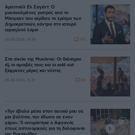
Αμπντούλ Ελ Σαγέντ: Ο
μουσουλμάνος γιατρός από το
Μίσιγκαν που κέρδισε το χρίσμα των
Δημοκρατικών, κόντρα στο ισχυρό
ισραηλινό λόμπι
173
05.08.2026, 19:24
Στα decks της Μυκόνου: Οι διάσημοι
dj, οι αμοιβές τους και οι sold out
ξέφρενες μέρες και νύχτες
86
05.08.2026, 15:21
«Την έβαλα μέσα στον πανικό μου σε
μια βαλίτσα, την έδωσα σε έναν
γέρο»: Τι ισχυρίστηκε ο Αφγανός
στους αστυνομικούς για τη δολοφονία
της Βρετανίδας