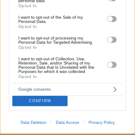
personal data.
grant or deny consent to Google and its third-party tags to
Opted In
use your data for below specified purposes in below Google
consent section.
I want to opt-out of the Sale of my
Personal Data.
Opted In
03.08.2026, 10:56
Η Smart φοιτητική κατοικία στην καρδιά της Αθήνας
I want to opt-out of processing my
Personal Data for Targeted Advertising.
Opted In
26.07.2026, 09:54
Επαγγελματική Εκπαίδευση & Εξειδίκευση: Το Mοντέλο που
I want to opt-out of Collection, Use,
σε Bάζει στην Aγορά Eργασίας
Retention, Sale, and/or Sharing of my
Personal Data that Is Unrelated with the
Purposes for which it was collected.
Opted In
31.07.2026, 11:04
14+1 λόγοι που αξίζει να ζήσεις το επετειακό τριήμερο των
15 χρόνων του Spetses Mini Marathon
Google consents
CONFIRM
ΡΟΗ ΕΙΔΗΣΕΩΝ
Data Deletion
Data Access
Privacy Policy
Ειδήσεις
Δημοφιλή
Σχολιασμένα