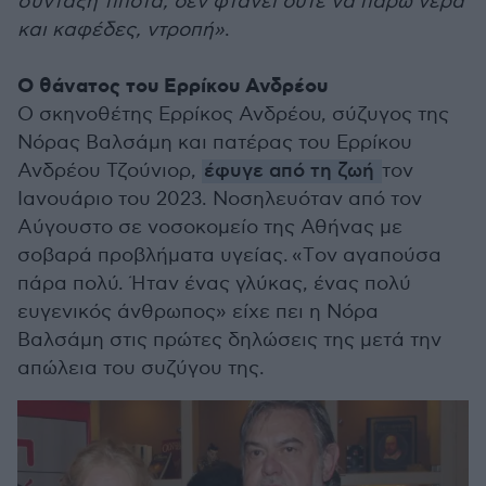
σύνταξη τίποτα, δεν φτάνει ούτε να πάρω νερά
και καφέδες, ντροπή»
.
Ο θάνατος του Ερρίκου Ανδρέου
Ο σκηνοθέτης Ερρίκος Ανδρέου, σύζυγος της
Νόρας Βαλσάμη και πατέρας του Ερρίκου
Ανδρέου Τζούνιορ,
έφυγε από τη ζωή
τον
Ιανουάριο του 2023. Νοσηλευόταν από τον
Αύγουστο σε νοσοκομείο της Αθήνας με
σοβαρά προβλήματα υγείας. «Tον αγαπούσα
πάρα πολύ. Ήταν ένας γλύκας, ένας πολύ
ευγενικός άνθρωπος» είχε πει η Νόρα
Βαλσάμη στις πρώτες δηλώσεις της μετά την
απώλεια του συζύγου της.