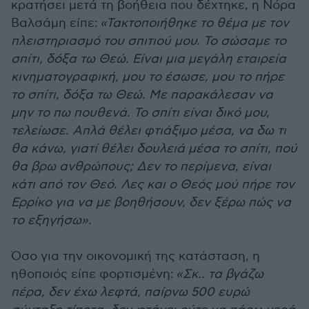
κρατήσει μετά τη βοήθεια που δέχτηκε, η Νόρα
Βαλσάμη είπε:
«Τακτοποιήθηκε το θέμα με τον
πλειστηριασμό του σπιτιού μου. Το σώσαμε το
σπίτι, δόξα τω Θεώ. Είναι μια μεγάλη εταιρεία
κινηματογραφική, μου το έσωσε, μου το πήρε
το σπίτι, δόξα τω Θεώ. Με παρακάλεσαν να
μην το πω πουθενά. Το σπίτι είναι δικό μου,
τελείωσε. Απλά θέλει φτιάξιμο μέσα, να δω τι
θα κάνω, γιατί θέλει δουλειά μέσα το σπίτι, πού
θα βρω ανθρώπους; Δεν το περίμενα, είναι
κάτι από τον Θεό. Λες και ο Θεός μού πήρε τον
Ερρίκο για να με βοηθήσουν, δεν ξέρω πώς να
το εξηγήσω».
Όσο για την οικονομική της κατάσταση, η
ηθοποιός είπε φορτισμένη:
«Σκ.. τα βγάζω
πέρα, δεν έχω λεφτά, παίρνω 500 ευρώ