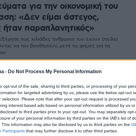
ύματα για την οικονομική του
αση: «Δεν είμαι άστεγος,
ος ήταν παραπλανητικός»
εξήγησε πως χιλιάδες άνθρωποι του έχουν στείλει
ντας να τον βοηθήσουν, μετά τις φήμες για τα
του
ma -
Do Not Process My Personal Information
23
Αλικάκη: Η κρίση και ο
to opt-out of the sale, sharing to third parties, or processing of your per
ός μου με έφεραν αντιμέτωπη
formation for targeted advertising by us, please use the below opt-out s
r selection. Please note that after your opt-out request is processed y
νομικές δυσκολίες
eing interest-based ads based on personal information utilized by us or
disclosed to third parties prior to your opt-out. You may separately opt-
συγκινήθηκε μιλώντας για τα δύο παιδιά της
losure of your personal information by third parties on the IAB’s list of
. This information may also be disclosed by us to third parties on the
IA
Participants
that may further disclose it to other third parties.
5
1