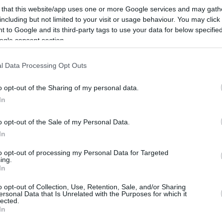
ρος Κυριακίδης για τις
 that this website/app uses one or more Google services and may gath
including but not limited to your visit or usage behaviour. You may click 
μικές δυσκολίες που πέρασε: Θα
 to Google and its third-party tags to use your data for below specifi
ogle consent section.
υν να μην το ζήσει κανένας
l Data Processing Opt Outs
υα οποιονδήποτε το βιώνει να στραφεί προς τα μέσα
o opt-out of the Sharing of my personal data.
ει ποιες είναι οι πραγματικές ανάγκες του ανθρώπου,
In
o opt-out of the Sale of my Personal Data.
In
1
1
ός της σειράς «Euphoria» λέει
to opt-out of processing my Personal Data for Targeted
ing.
 έχει πληρώσει το νοίκι της
In
έξι μήνες περιμένοντας την
o opt-out of Collection, Use, Retention, Sale, and/or Sharing
ersonal Data that Is Unrelated with the Purposes for which it
εζόν
lected.
In
 η καριέρα μου θα ήταν σε άνοδο μετά από αυτή τη