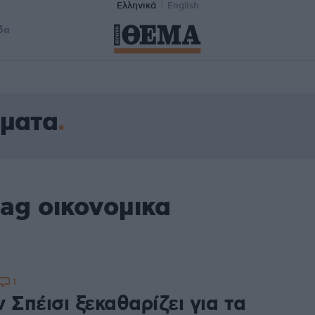
Ελληνικά
English
δα
ήματα
ag οικονομικα
1
 Σπέισι ξεκαθαρίζει για τα