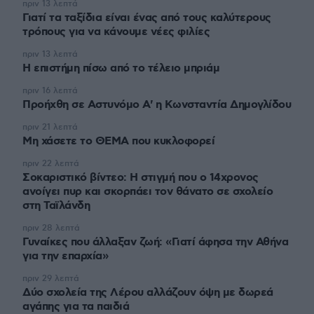
πριν 13 λεπτά
Γιατί τα ταξίδια είναι ένας από τους καλύτερους
τρόπους για να κάνουμε νέες φιλίες
πριν 13 λεπτά
Η επιστήμη πίσω από το τέλειο μπριάμ
πριν 16 λεπτά
Προήχθη σε Αστυνόμο Α' η Κωνσταντία Δημογλίδου
πριν 21 λεπτά
Μη χάσετε το ΘΕΜΑ που κυκλοφορεί
πριν 22 λεπτά
Σοκαριστικό βίντεο: Η στιγμή που ο 14χρονος
ανοίγει πυρ και σκορπάει τον θάνατο σε σχολείο
στη Ταϊλάνδη
πριν 28 λεπτά
Γυναίκες που άλλαξαν ζωή: «Γιατί άφησα την Αθήνα
για την επαρχία»
πριν 29 λεπτά
Δύο σχολεία της Λέρου αλλάζουν όψη με δωρεά
αγάπης για τα παιδιά