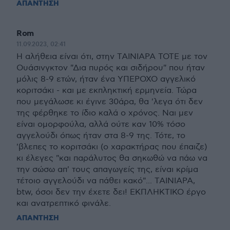
ΑΠΑΝΤΗΣΗ
Rom
11.09.2023, 02:41
H αλήθεια είναι ότι, στην ΤΑΙΝΙΑΡΑ ΤΟΤΕ με τον
Ουάσινγκτον "Δια πυρός και σιδήρου" που ήταν
μόλις 8-9 ετών, ήταν ένα ΥΠΕΡΟΧΟ αγγελικό
κοριτσάκι - και με εκπληκτική ερμηνεία. Τώρα
που μεγάλωσε κι έγινε 30άρα, θα 'λεγα ότι δεν
της φέρθηκε το ίδιο καλά ο χρόνος. Ναι μεν
είναι ομορφούλα, αλλά ούτε καν 10% τόσο
αγγελούδι όπως ήταν στα 8-9 της. Τότε, το
'βλεπες το κοριτσάκι (ο χαρακτήρας που έπαιζε)
κι έλεγες "και παράλυτος θα σηκωθώ να πάω να
την σώσω απ' τους απαγωγείς της, είναι κρίμα
τέτοιο αγγελούδι να πάθει κακό"... ΤΑΙΝΙΑΡΑ,
btw, όσοι δεν την έχετε δει! ΕΚΠΛΗΚΤΙΚΟ έργο
και ανατρεπτικό φινάλε.
ΑΠΑΝΤΗΣΗ