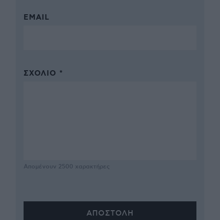
EMAIL
ΣΧΌΛΙΟ *
Απομένουν
2500
χαρακτήρες