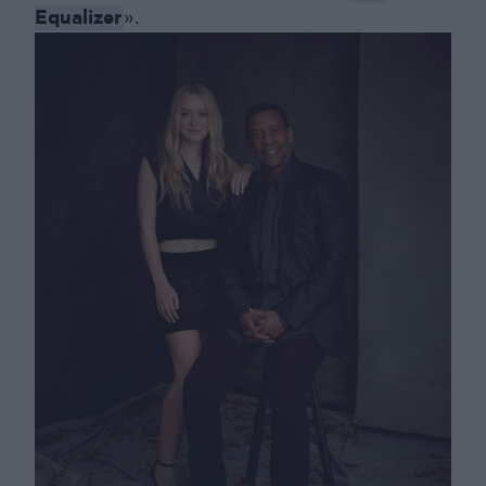
Equalizer
».