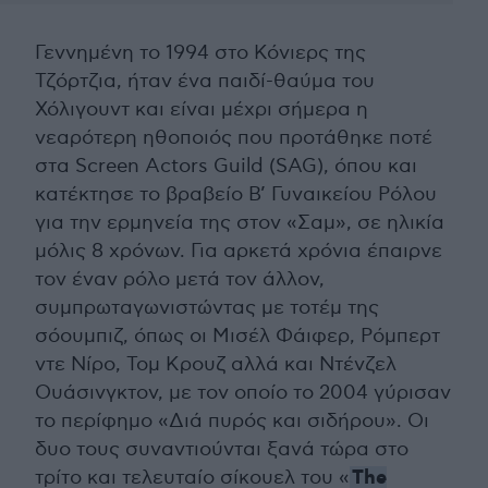
Γεννημένη το 1994 στο Κόνιερς της
Τζόρτζια, ήταν ένα παιδί-θαύμα του
Χόλιγουντ και είναι μέχρι σήμερα η
νεαρότερη ηθοποιός που προτάθηκε ποτέ
στα Screen Actors Guild (SAG), όπου και
κατέκτησε το βραβείο Β’ Γυναικείου Ρόλου
για την ερμηνεία της στον «Σαμ», σε ηλικία
μόλις 8 χρόνων. Για αρκετά χρόνια έπαιρνε
τον έναν ρόλο μετά τον άλλον,
συμπρωταγωνιστώντας με τοτέμ της
σόουμπιζ, όπως οι Μισέλ Φάιφερ, Ρόμπερτ
ντε Νίρο, Τομ Κρουζ αλλά και Ντένζελ
Ουάσινγκτον, με τον οποίο το 2004 γύρισαν
το περίφημο «Διά πυρός και σιδήρου». Οι
δυο τους συναντιούνται ξανά τώρα στο
The
τρίτο και τελευταίο σίκουελ του «