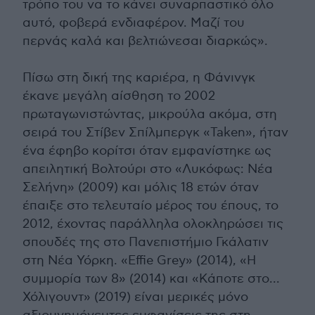
τρόπο του να το κάνει συναρπαστικό όλο
αυτό, φοβερά ενδιαφέρον. Μαζί του
περνάς καλά και βελτιώνεσαι διαρκώς».
Πίσω στη δική της καριέρα, η Φάνινγκ
έκανε μεγάλη αίσθηση το 2002
πρωταγωνιστώντας, μικρούλα ακόμα, στη
σειρά του Στίβεν Σπίλμπεργκ «Taken», ήταν
ένα έφηβο κορίτσι όταν εμφανίστηκε ως
απειλητική Βολτούρι στο «Λυκόφως: Νέα
Σελήνη» (2009) και μόλις 18 ετών όταν
έπαιξε στο τελευταίο μέρος του έπους, το
2012, έχοντας παράλληλα ολοκληρώσει τις
σπουδές της στο Πανεπιστήμιο Γκάλατιν
στη Νέα Υόρκη. «Effie Grey» (2014), «Η
συμμορία των 8» (2014) και «Κάποτε στο...
Χόλιγουντ» (2019) είναι μερικές μόνο