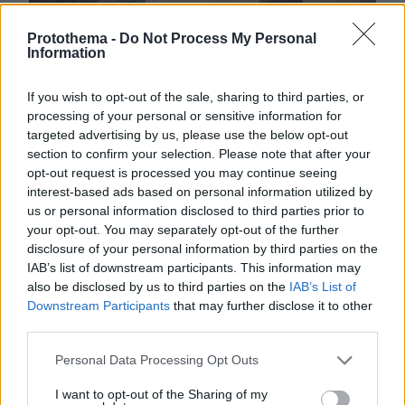
Protothema -
Do Not Process My Personal
Information
If you wish to opt-out of the sale, sharing to third parties, or
processing of your personal or sensitive information for
targeted advertising by us, please use the below opt-out
section to confirm your selection. Please note that after your
Ντακότα Φάνινγκ και Ντένζελ Ουάσινγκτον συναντήθηκαν
πρώτη φορά στη μεγάλη οθόνη το 2004, όταν καθήλωσαν το
opt-out request is processed you may continue seeing
κοινό με το «Διά πυρός και σιδήρου». Σχεδόν δύο δεκαετίες
interest-based ads based on personal information utilized by
μετά, παίρνουν πάνω τους το τρίτο και τελευταίο σίκουελ
του «The Equalizer»
us or personal information disclosed to third parties prior to
your opt-out. You may separately opt-out of the further
disclosure of your personal information by third parties on the
Για τις ανάγκες των γυρισμάτων, μάλιστα, η
IAB’s list of downstream participants. This information may
Αμερικανίδα Ντακότα βρέθηκε σε μερικές
also be disclosed by us to third parties on the
IAB’s List of
από τις πιο καρτποσταλικές τοποθεσίες της
Downstream Participants
that may further disclose it to other
Ιταλίας, στο Αμάλφι. «Ηταν σαν να
third parties.
επιστρέφω στο σπίτι μου», λέει
Please note that this website/app uses one or more Google
Personal Data Processing Opt Outs
αναφερόμενη στα υπέροχα μέρη και τους
services and may gather and store information including but
ανθρώπους που γνώρισε εκεί. «Με πολλά
not limited to your visit or usage behaviour. You may click to
I want to opt-out of the Sharing of my