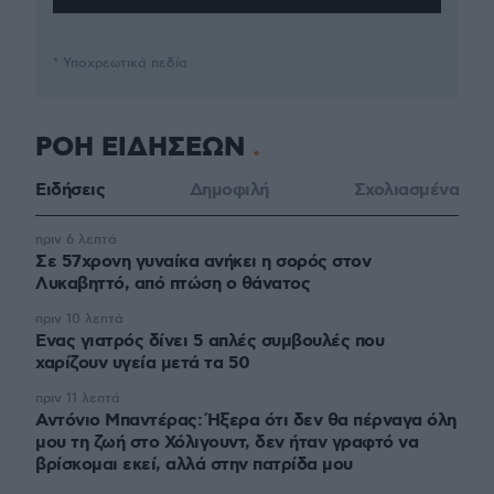
* Υποχρεωτικά πεδία
ΡΟΗ ΕΙΔΗΣΕΩΝ
Ειδήσεις
Δημοφιλή
Σχολιασμένα
πριν 6 λεπτά
Σε 57χρονη γυναίκα ανήκει η σορός στον
Λυκαβηττό, από πτώση ο θάνατος
πριν 10 λεπτά
Ένας γιατρός δίνει 5 απλές συμβουλές που
χαρίζουν υγεία μετά τα 50
πριν 11 λεπτά
Αντόνιο Μπαντέρας: Ήξερα ότι δεν θα πέρναγα όλη
μου τη ζωή στο Χόλιγουντ, δεν ήταν γραφτό να
βρίσκομαι εκεί, αλλά στην πατρίδα μου