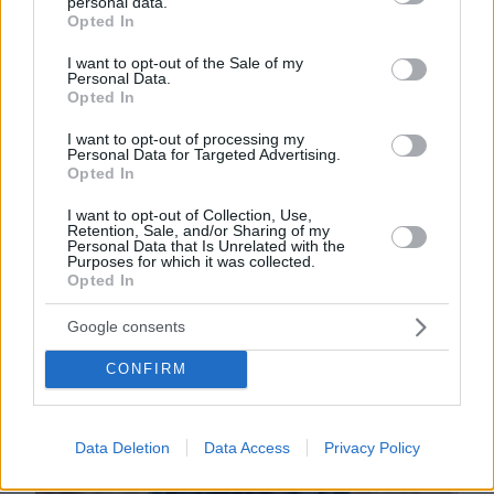
personal data.
grant or deny consent to Google and its third-party tags to
από τα μέλη του συνεργείου του “The
Opted In
use your data for below specified purposes in below Google
Equalizer 3” είχαμε ξαναδουλέψει μαζί πριν
consent section.
I want to opt-out of the Sale of my
από μερικούς μήνες για τον “Ρίπλεϊ”. Ηταν
Personal Data.
Opted In
μια υπέροχη σύμπτωση που ξαναβρέθηκα
εκεί, και σίγουρα υπάρχουν πολύ χειρότερα
I want to opt-out of processing my
Personal Data for Targeted Advertising.
μέρη από την ακτή του Αμάλφι για να
Opted In
δουλέψεις», λέει αστειευόμενη και
τονίζοντας την ομορφιά της κοσμοπολίτικης
I want to opt-out of Collection, Use,
Retention, Sale, and/or Sharing of my
ακτογραμμής.
Personal Data that Is Unrelated with the
Purposes for which it was collected.
Opted In
Google consents
CONFIRM
Data Deletion
Data Access
Privacy Policy