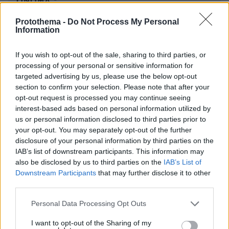
ΌΝΟΜΑ *
Protothema -
Do Not Process My Personal
Information
If you wish to opt-out of the sale, sharing to third parties, or
EMAIL
processing of your personal or sensitive information for
targeted advertising by us, please use the below opt-out
section to confirm your selection. Please note that after your
opt-out request is processed you may continue seeing
interest-based ads based on personal information utilized by
ΣΧΌΛΙΟ *
us or personal information disclosed to third parties prior to
your opt-out. You may separately opt-out of the further
disclosure of your personal information by third parties on the
IAB’s list of downstream participants. This information may
also be disclosed by us to third parties on the
IAB’s List of
Downstream Participants
that may further disclose it to other
third parties.
Please note that this website/app uses one or more Google
Personal Data Processing Opt Outs
services and may gather and store information including but
Απομένουν
2500
χαρακτήρες
not limited to your visit or usage behaviour. You may click to
I want to opt-out of the Sharing of my