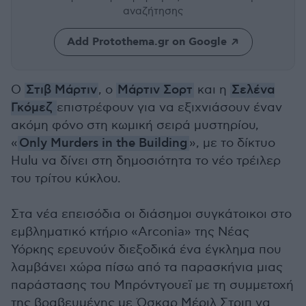
αναζήτησης
Add Protothema.gr on Google
Ο
Στιβ Μάρτιν
, ο
Μάρτιν Σορτ
και η
Σελένα
Γκόμεζ
επιστρέφουν για να εξιχνιάσουν έναν
ακόμη φόνο στη κωμική σειρά μυστηρίου,
«
Only Murders in the Building
», με το δίκτυο
Hulu να δίνει στη δημοσιότητα το νέο τρέιλερ
του τρίτου κύκλου.
Στα νέα επεισόδια οι διάσημοι συγκάτοικοι στο
εμβληματικό κτήριο «Αrconia» της Νέας
Υόρκης ερευνούν διεξοδικά ένα έγκλημα που
λαμβάνει χώρα πίσω από τα παρασκήνια μιας
παράστασης του Μπρόντγουεϊ με τη συμμετοχή
της βραβευμένης με Όσκαρ Μέριλ Στριπ να