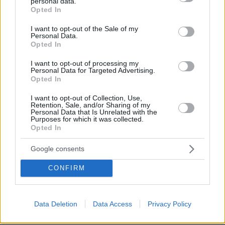
personal data.
grant or deny consent to Google and its third-party tags to
Opted In
use your data for below specified purposes in below Google
consent section.
I want to opt-out of the Sale of my
Personal Data.
Opted In
I want to opt-out of processing my
* Υποχρεωτικά πεδία
Personal Data for Targeted Advertising.
Opted In
I want to opt-out of Collection, Use,
Retention, Sale, and/or Sharing of my
Personal Data that Is Unrelated with the
ΡΟΗ ΕΙΔΗΣΕΩΝ
Purposes for which it was collected.
Opted In
Ειδήσεις
Δημοφιλή
Σχολιασμένα
Google consents
πριν 6 λεπτά
Οι ωραιότερες παραλίες της Πάρου
CONFIRM
πριν 6 λεπτά
Χωρίς τις αισθήσεις του ανασύρθηκε 43χρονος στη
Μετώπη
Data Deletion
Data Access
Privacy Policy
πριν 7 λεπτά