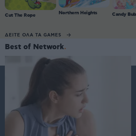
Northern Heights
Candy Bub
Cut The Rope
ΔΕΙΤΕ ΟΛΑ ΤΑ GAMES
Best of Network