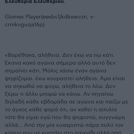
Ελευθερία Ελευθερίου
.
Glomex Player(eexbs1jkdkewvzn, v-
crmkvguqa16p)
«Βαρέθηκα, αλήθεια. Δεν έχω να πω κάτι.
Έκανα κακό αγώνα σήμερα αλλά αυτό δεν
σημαίνει κάτι. Μόλις χάσω έναν αγώνα
ψηφίζομαι. έχω κουραστεί αλήθεια. Άμα είναι
να σηκωθώ να φύγω, αλήθεια το λέω. Δεν
ξέρω τι άλλο μπορώ να κάνω. Αν πηγαίνω
δηλαδή κάθε εβδομάδα σε αγώνα και παίζω με
το άγχος κάθε φορά ότι, αν χαθεί η ασυλία
τότε θα είμαι εγώ που θα ψηφιστώ, συγγνώμη
αλλά… Από την μία ευχαριστώ πάρα πολύ τον
κόσμο που με κρατάει στο παιχνίδι αλλά από