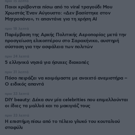
πριν 15 λεπτά
Ποιοι κρύβονται πίσω από το viral τραγούδι Μου
Χρωστάς Έναν Αύγουστο: «Δεν βασίστηκε στον
Μητροπάνο», τι απαντάνε για τη χρήση AI
πριν 18 λεπτά
Παρέμβαση της Αρχής Πολιτικής Αεροπορίας μετά την
προσγείωση ελικοπτέρου στο Σαρακήνικο, αυστηρή
σύσταση για την ασφάλεια των πολιτών
πριν 24 λεπτά
5 ελληνικά νησιά για ήσυχες διακοπές
πριν 31 λεπτά
Πόσο πειράζει να κοιμόμαστε με ανοιχτό ανεμιστήρα –
Ο ειδικός απαντά
πριν 33 λεπτά
DIY beauty: Δέκα συν μία celebrities που επιμελλούνται
οι ίδιες τα μαλλιά και το μακιγιάζ τους
πριν 33 λεπτά
Η επιστήμη πίσω από το τέλειο γλυκό του κουταλιού
σταφύλι