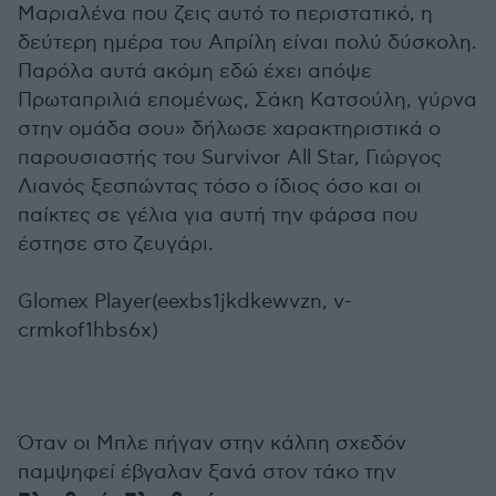
Μαριαλένα που ζεις αυτό το περιστατικό, η
δεύτερη ημέρα του Απρίλη είναι πολύ δύσκολη.
Παρόλα αυτά ακόμη εδώ έχει απόψε
Πρωταπριλιά επομένως, Σάκη Κατσούλη, γύρνα
στην ομάδα σου» δήλωσε χαρακτηριστικά ο
παρουσιαστής του Survivor All Star, Γιώργος
Λιανός ξεσπώντας τόσο ο ίδιος όσο και οι
παίκτες σε γέλια για αυτή την φάρσα που
έστησε στο ζευγάρι.
Glomex Player(eexbs1jkdkewvzn, v-
crmkof1hbs6x)
Όταν οι Μπλε πήγαν στην κάλπη σχεδόν
παμψηφεί έβγαλαν ξανά στον τάκο την