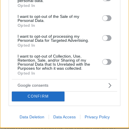
personal data.
Glomex Player(eexbs1jkdkewvzn, v-
grant or deny consent to Google and its third-party tags to
Opted In
use your data for below specified purposes in below Google
crmjc3wmq7k9)
consent section.
I want to opt-out of the Sale of my
Personal Data.
Opted In
I want to opt-out of processing my
Ο Χανταμπάκης έβαλε ξανά τους Κόκκινους σε
Personal Data for Targeted Advertising.
Opted In
θέση οδηγού και ο Μπόγδανος κόντρα στον
6-4
Μαρτίκα τελείωσε το ματς με
με την πρώτη
I want to opt-out of Collection, Use,
Retention, Sale, and/or Sharing of my
ασυλία να πηγαίνει πάλι στους Κόκκινους, οι
Personal Data that Is Unrelated with the
Purposes for which it was collected.
οποίοι έφαγαν και γάλα με δημητριακά.
Opted In
Glomex Player(eexbs1jkdkewvzn, v-
Google consents
crmjodblu4m1)
CONFIRM
Data Deletion
Data Access
Privacy Policy
Οι παίκτες των δυο ομάδων συναντήθηκαν
ξανά στο συμβούλιο με τον Γιώργο Λιανό να