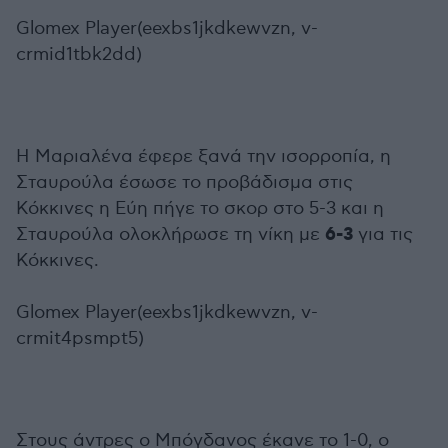
Glomex Player(eexbs1jkdkewvzn, v-
crmid1tbk2dd)
Η Μαριαλένα έφερε ξανά την ισορροπία, η
Σταυρούλα έσωσε το προβάδισμα στις
Κόκκινες η Εύη πήγε το σκορ στο 5-3 και η
6-3
Σταυρούλα ολοκλήρωσε τη νίκη με
για τις
Κόκκινες.
Glomex Player(eexbs1jkdkewvzn, v-
crmit4psmpt5)
Στους άντρες ο Μπόγδανος έκανε το 1-0, ο