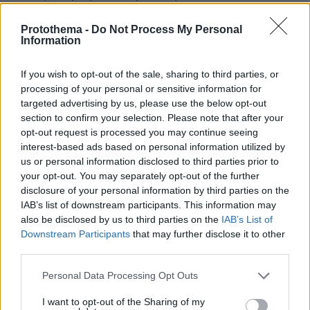
Ασημακόπουλος το 1-1 και ο Μπάρτζης έφερε
Protothema -
Do Not Process My Personal
μπροστά τους Μπλε για το 2-1.
Information
Glomex Player(eexbs1jkdkewvzn, v-
If you wish to opt-out of the sale, sharing to third parties, or
crmj0bc6y8sh)
processing of your personal or sensitive information for
targeted advertising by us, please use the below opt-out
section to confirm your selection. Please note that after your
opt-out request is processed you may continue seeing
interest-based ads based on personal information utilized by
Glomex Player(eexbs1jkdkewvzn, v-crmj7l9j8utd)
us or personal information disclosed to third parties prior to
your opt-out. You may separately opt-out of the further
disclosure of your personal information by third parties on the
IAB’s list of downstream participants. This information may
also be disclosed by us to third parties on the
IAB’s List of
Ο Σάκης ισοφάρισε σε 2-2 και στη συνέχεια
Downstream Participants
that may further disclose it to other
έκανε και το 3-2. Το 4-2 για τους Κόκκινους
third parties.
έφερε ο Βασάλος, όμως Μάριος και Μπάρτζης
Please note that this website/app uses one or more Google
Personal Data Processing Opt Outs
έκαναν το 4-4.
services and may gather and store information including but
not limited to your visit or usage behaviour. You may click to
I want to opt-out of the Sharing of my