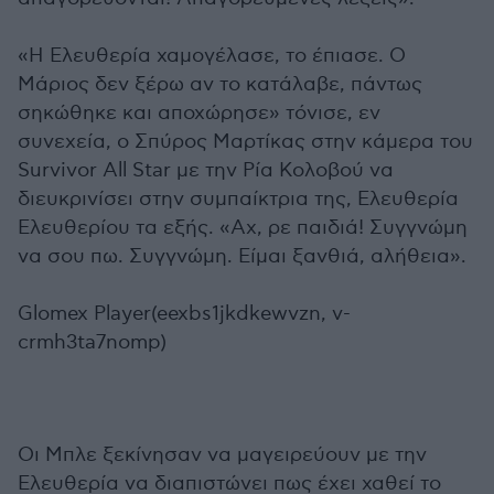
«Η Ελευθερία χαμογέλασε, το έπιασε. Ο
Μάριος δεν ξέρω αν το κατάλαβε, πάντως
σηκώθηκε και αποχώρησε» τόνισε, εν
συνεχεία, ο Σπύρος Μαρτίκας στην κάμερα του
Survivor All Star με την Ρία Κολοβού να
διευκρινίσει στην συμπαίκτρια της, Ελευθερία
Ελευθερίου τα εξής. «Αχ, ρε παιδιά! Συγγνώμη
να σου πω. Συγγνώμη. Είμαι ξανθιά, αλήθεια».
Glomex Player(eexbs1jkdkewvzn, v-
crmh3ta7nomp)
Οι Μπλε ξεκίνησαν να μαγειρεύουν με την
Ελευθερία να διαπιστώνει πως έχει χαθεί το