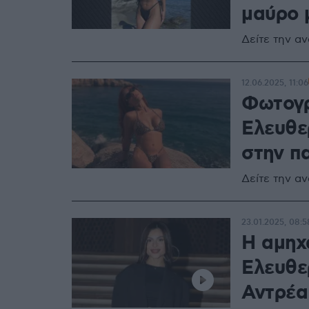
μαύρο μ
Δείτε την α
12.06.2025, 11:06
Φωτογρ
Ελευθερ
στην π
Δείτε την α
23.01.2025, 08:5
Η αμηχ
Ελευθε
Αντρέα