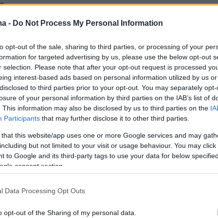
ς
ma -
Do Not Process My Personal Information
ση με τον σκηνοθέτη για ενάμιση χρόνο, έως το 2013
to opt-out of the sale, sharing to third parties, or processing of your per
18
formation for targeted advertising by us, please use the below opt-out s
θερία Ελευθερίου έβαψε τα
r selection. Please note that after your opt-out request is processed y
eing interest-based ads based on personal information utilized by us or
της κόκκινα
disclosed to third parties prior to your opt-out. You may separately opt-
losure of your personal information by third parties on the IAB’s list of
τρια προχώρησε σε μια μεγάλη αλλαγή στην
. This information may also be disclosed by us to third parties on the
IA
ης εμφάνιση
Participants
that may further disclose it to other third parties.
 that this website/app uses one or more Google services and may gath
including but not limited to your visit or usage behaviour. You may click 
20
0
 to Google and its third-party tags to use your data for below specifi
θερία Ελευθερίου ποζάρει με
ogle consent section.
ρες στο Instagram
l Data Processing Opt Outs
 επαγγελματικής φωτογράφισης
o opt-out of the Sharing of my personal data.