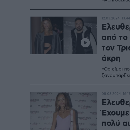
«Aphrodisia
12.03.2024, 13:44
Ελευθε
από το
τον Τρ
άκρη
«Θα είμαι π
ξαναϋπάρξει
08.03.2024, 16:1
Ελευθερ
Έχουμε
πολύ αυ