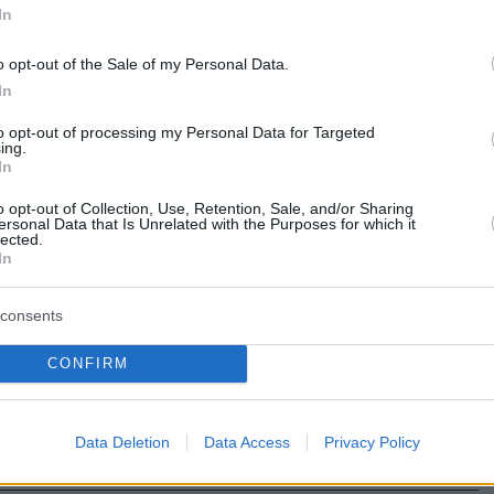
In
20
6
θερία Ελευθερίου έδωσε
o opt-out of the Sale of my Personal Data.
In
ία στην Αλβανία - Πέρασα
to opt-out of processing my Personal Data for Targeted
α, έγραψε στο TikTok
ing.
In
τρια ανέβασε βίντεο από την εμφάνισή της στην
o opt-out of Collection, Use, Retention, Sale, and/or Sharing
ersonal Data that Is Unrelated with the Purposes for which it
lected.
In
19
4
ες της Ελευθερίας Ελευθερίου
consents
κό με λεοπάρ μπικίνι και
CONFIRM
υπτικό μπλουζάκι
ωτογραφίες που ανέβασε στον λογαριασμό της στο
Data Deletion
Data Access
Privacy Policy