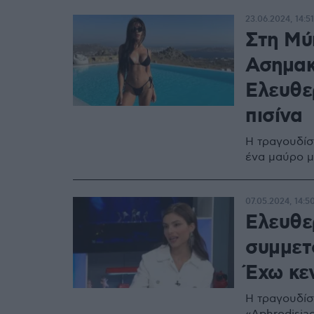
23.06.2024, 14:51
Στη Μύ
Ασημακ
Ελευθε
πισίνα
Η τραγουδίσ
ένα μαύρο μπ
07.05.2024, 14:5
Ελευθε
συμμετο
Έχω κε
Η τραγουδίσ