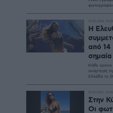
φωτογραφίε
12.05.2026, 19:33
Η Ελευ
συμμετο
από 14 
σημαία
Κάθε χρόνο η
ανάρτησή τη
Ελλάδα το 2
10.07.2025, 10:45
Στην Κ
Οι φωτ