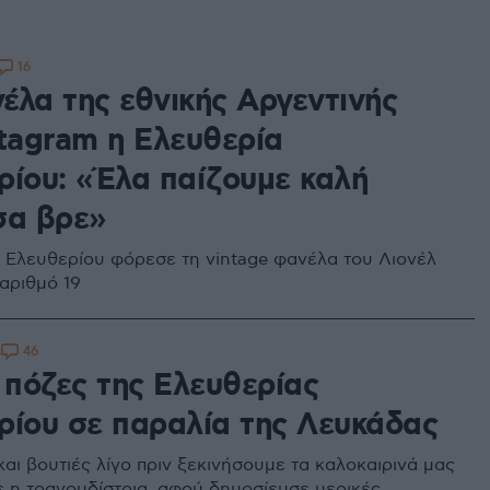
16
έλα της εθνικής Αργεντινής
stagram η Ελευθερία
ρίου: «Έλα παίζουμε καλή
σα βρε»
 Ελευθερίου φόρεσε τη vintage φανέλα του Λιονέλ
 αριθμό 19
46
4
 πόζες της Ελευθερίας
ρίου σε παραλία της Λευκάδας
αι βουτιές λίγο πριν ξεκινήσουμε τα καλοκαιρινά μας
ψε η τραγουδίστρια, αφού δημοσίευσε μερικές