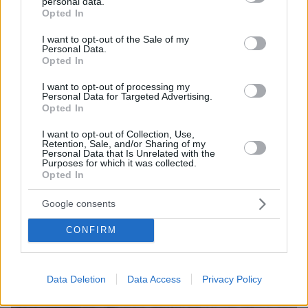
personal data.
grant or deny consent to Google and its third-party tags to
Opted In
use your data for below specified purposes in below Google
ΤΑ ΠΙΟ ΔΗΜΟΦΙΛΗ
consent section.
I want to opt-out of the Sale of my
Personal Data.
Opted In
I want to opt-out of processing my
Personal Data for Targeted Advertising.
Opted In
I want to opt-out of Collection, Use,
Retention, Sale, and/or Sharing of my
Personal Data that Is Unrelated with the
Purposes for which it was collected.
Opted In
Google consents
CONFIRM
Data Deletion
Data Access
Privacy Policy