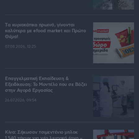
Tα κυριακάτικα πρωινά, γίνονται
καλύτερα με efood market και Πρώτο
Θέμα!
07.08.2026, 12:25
Επαγγελματική Εκπαίδευση &
Εξειδίκευση: Το Mοντέλο που σε Bάζει
στην Aγορά Eργασίας
26.07.2026, 09:54
Κίνα: Σήκωσαν τσιμεντένιο μπλοκ
1.540 τόνων για νέο λιμενικό έργο –