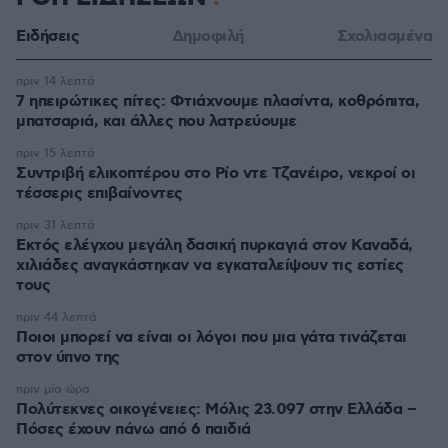
Ειδήσεις
Δημοφιλή
Σχολιασμένα
πριν 14 λεπτά
7 ηπειρώτικες πίτες: Φτιάχνουμε πλασίντα, κοθρόπιτα,
μπατσαριά, και άλλες που λατρεύουμε
πριν 15 λεπτά
Συντριβή ελικοπτέρου στο Ρίο ντε Τζανέιρο, νεκροί οι
τέσσερις επιβαίνοντες
πριν 31 λεπτά
Εκτός ελέγχου μεγάλη δασική πυρκαγιά στον Καναδά,
χιλιάδες αναγκάστηκαν να εγκαταλείψουν τις εστίες
τους
πριν 44 λεπτά
Ποιοι μπορεί να είναι οι λόγοι που μια γάτα τινάζεται
στον ύπνο της
πριν μία ώρα
Πολύτεκνες οικογένειες: Μόλις 23.097 στην Ελλάδα –
Πόσες έχουν πάνω από 6 παιδιά