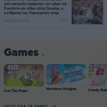
από εκκλησία περίμεναν τον γάμο του
Ρονάλντο και είδαν άλλο ζευγάρι, η
αντίδραση του Πορτογάλου σταρ
11
08.08.2026, 21:05
Games
Northern Heights
Candy Bub
Cut The Rope
ΔΕΙΤΕ ΟΛΑ ΤΑ GAMES