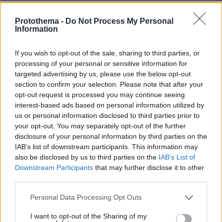
09.08.2026, 00:14
Δύο θάνατοι λουομένων το Σάββατο σε Λέσβο και
Protothema -
Do Not Process My Personal
Σιθωνία
Information
09.08.2026, 00:00
Μαγειρεύουμε με αυγά: 7 συνταγές που …τα σπάνε
If you wish to opt-out of the sale, sharing to third parties, or
processing of your personal or sensitive information for
08.08.2026, 23:56
targeted advertising by us, please use the below opt-out
Γερμανία: Μη επανδρωμένα αεροσκάφη εθεάθησαν
section to confirm your selection. Please note that after your
πάνω από στρατιωτική βάση
opt-out request is processed you may continue seeing
08.08.2026, 23:53
interest-based ads based on personal information utilized by
Θετικές οι συνομιλίες με το Ιράν για τα Στενά του
us or personal information disclosed to third parties prior to
Ορμούζ, λέει το Ομάν
your opt-out. You may separately opt-out of the further
disclosure of your personal information by third parties on the
08.08.2026, 23:42
IAB’s list of downstream participants. This information may
Χάος στη Βουλή του Κοσόβου: Βουλευτής της
also be disclosed by us to third parties on the
IAB’s List of
αντιπολίτευσης πέταξε αυγά στον πρωθυπουργό Άλμπιν
Downstream Participants
that may further disclose it to other
Κούρτι, δείτε βίντεο
third parties.
Please note that this website/app uses one or more Google
Personal Data Processing Opt Outs
ΔΕΙΤΕ ΟΛΕΣ ΤΙΣ ΕΙΔΗΣΕΙΣ
services and may gather and store information including but
not limited to your visit or usage behaviour. You may click to
I want to opt-out of the Sharing of my