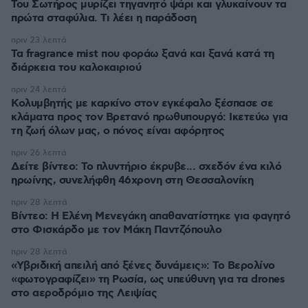
Του Σωτήρος μυρίζει τηγανητό ψάρι και γλυκαίνουν τα
πρώτα σταφύλια. Τι λέει η παράδοση
πριν 23 λεπτά
Τα fragrance mist που φοράω ξανά και ξανά κατά τη
διάρκεια του καλοκαιριού
πριν 24 λεπτά
Κολυμβητής με καρκίνο στον εγκέφαλο ξέσπασε σε
κλάματα προς τον Βρετανό πρωθυπουργό: Ικετεύω για
τη ζωή όλων μας, ο πόνος είναι αφόρητος
πριν 26 λεπτά
Δείτε βίντεο: Το πλυντήριο έκρυβε... σχεδόν ένα κιλό
ηρωίνης, συνελήφθη 46χρονη στη Θεσσαλονίκη
πριν 28 λεπτά
Βίντεο: Η Ελένη Μενεγάκη απαθανατίστηκε για φαγητό
στο Φισκάρδο με τον Μάκη Παντζόπουλο
πριν 28 λεπτά
«Υβριδική απειλή από ξένες δυνάμεις»: Το Βερολίνο
«φωτογραφίζει» τη Ρωσία, ως υπεύθυνη για τα drones
στο αεροδρόμιο της Λειψίας