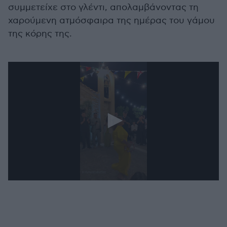
συμμετείχε στο γλέντι, απολαμβάνοντας τη
χαρούμενη ατμόσφαιρα της ημέρας του γάμου
της κόρης της.
0
seconds
of
37
seconds