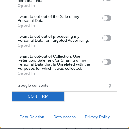
personal data.
grant or deny consent to Google and its third-party tags to
Opted In
use your data for below specified purposes in below Google
consent section.
I want to opt-out of the Sale of my
Personal Data.
Opted In
I want to opt-out of processing my
Personal Data for Targeted Advertising.
Opted In
I want to opt-out of Collection, Use,
Retention, Sale, and/or Sharing of my
Personal Data that Is Unrelated with the
Purposes for which it was collected.
Opted In
Google consents
30.07.2026, 09:33
Το DEI College παρουσιάζει τη Sophia. Την πρώτη 24/7
CONFIRM
βοηθό AI που αλλάζει τον τρόπο με τον οποίο μαθαίνουν οι
φοιτητές
Data Deletion
Data Access
Privacy Policy
03.08.2026, 10:56
Η Smart φοιτητική κατοικία στην καρδιά της Αθήνας