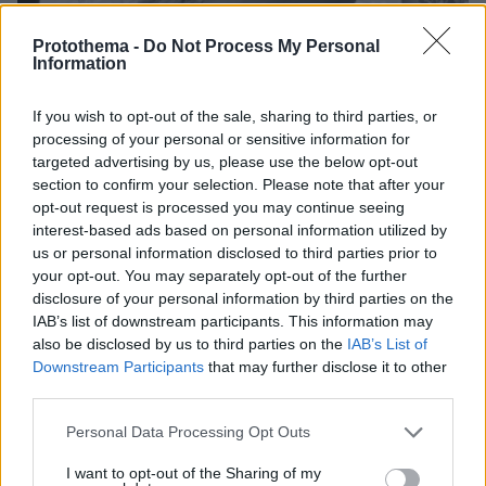
Protothema -
Do Not Process My Personal
Information
If you wish to opt-out of the sale, sharing to third parties, or
processing of your personal or sensitive information for
targeted advertising by us, please use the below opt-out
section to confirm your selection. Please note that after your
13.06.2026, 19:58
opt-out request is processed you may continue seeing
Παντρεύτηκε η Δανάη Μπάρκα τον αγαπημένο της Φάνη
interest-based ads based on personal information utilized by
Μπότση: Το πρώτο φιλί και οι καλεσμένοι, βίντεο και
us or personal information disclosed to third parties prior to
φωτογραφίες
your opt-out. You may separately opt-out of the further
disclosure of your personal information by third parties on the
IAB’s list of downstream participants. This information may
Thema Insights
also be disclosed by us to third parties on the
IAB’s List of
Downstream Participants
that may further disclose it to other
third parties.
Please note that this website/app uses one or more Google
Personal Data Processing Opt Outs
services and may gather and store information including but
not limited to your visit or usage behaviour. You may click to
I want to opt-out of the Sharing of my