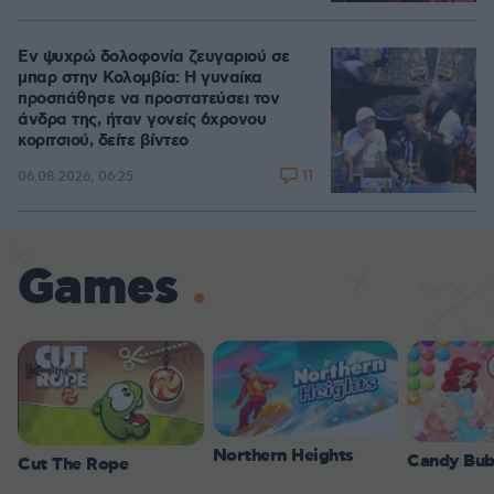
Εν ψυχρώ δολοφονία ζευγαριού σε
μπαρ στην Κολομβία: Η γυναίκα
προσπάθησε να προστατεύσει τον
άνδρα της, ήταν γονείς 6χρονου
κοριτσιού, δείτε βίντεο
11
06.08.2026, 06:25
Games
Northern Heights
Candy Bub
Cut The Rope