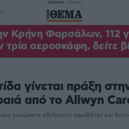
Ελληνικά
English
δα
ν Κρήνη Φαρσάλων, 112 γι
ν τρία αεροσκάφη, δείτε β
ίδα γίνεται πράξη στη
ραιά από το Allwyn Car
υνίου γινόμαστε εθελοντές αιμοδότες και δότ