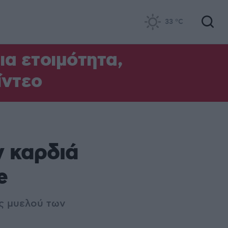
33
°C
α ετοιμότητα,
ίντεο
ν καρδιά
e
ες μυελού των