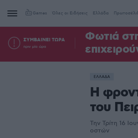
Games
Όλες οι Ειδήσεις
Ελλάδα
Πρωτοσέλι
Φωτιά στη
ΣΥΜΒΑΙΝΕΙ ΤΩΡΑ
επιχειρού
πριν μία ώρα
ΕΛΛΑΔΑ
Η φροντ
του Πει
Την Τρίτη 16 Ιο
οστών