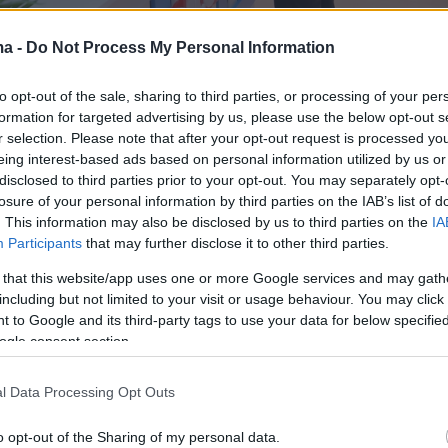
ma -
Do Not Process My Personal Information
to opt-out of the sale, sharing to third parties, or processing of your per
Ιουνίου, στην πλατεία Δημοτικού Θεάτρου
formation for targeted advertising by us, please use the below opt-out s
ροσφορά και η αλληλεγγύη γίνονται πράξη με τ
r selection. Please note that after your opt-out request is processed y
eing interest-based ads based on personal information utilized by us or
ου Allwyn Care. Από τις 09:00 έως τις 19:00, 
disclosed to third parties prior to your opt-out. You may separately opt-
καλοκαιρινό σκηνικό, έχουμε τη δυνατότητα ν
losure of your personal information by third parties on the IAB’s list of
ε σε εθελοντική αιμοδοσία και να εγγραφού
. This information may also be disclosed by us to third parties on the
IA
Participants
that may further disclose it to other third parties.
 δότες μυελού των οστών. Όσοι επιθυμούμε 
ς στη δράση του Allwyn Care και να γίνουμε
 that this website/app uses one or more Google services and may gath
including but not limited to your visit or usage behaviour. You may click 
" μπορούμε από σήμερα να μπούμε στο
 to Google and its third-party tags to use your data for below specifi
loode.org
και να δηλώσουμε το ενδιαφέρον
ogle consent section.
l Data Processing Opt Outs
o opt-out of the Sharing of my personal data.