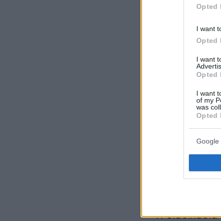
Opted 
I want t
Opted 
I want 
Advertis
Opted 
I want t
of my P
was col
Opted 
Google 
Η διαδικασία 