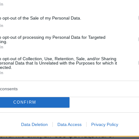
In
o opt-out of the Sale of my Personal Data.
In
to opt-out of processing my Personal Data for Targeted
ing.
In
o opt-out of Collection, Use, Retention, Sale, and/or Sharing
ersonal Data that Is Unrelated with the Purposes for which it
lected.
In
consents
CONFIRM
Data Deletion
Data Access
Privacy Policy
είναι πιο απλή απ' όσο φαντάζονται οι