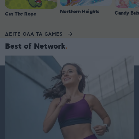
Northern Heights
Candy Bub
Cut The Rope
ΔΕΙΤΕ ΟΛΑ ΤΑ GAMES
Best of Network