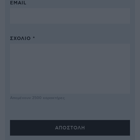
EMAIL
ΣΧΌΛΙΟ *
Απομένουν
2500
χαρακτήρες