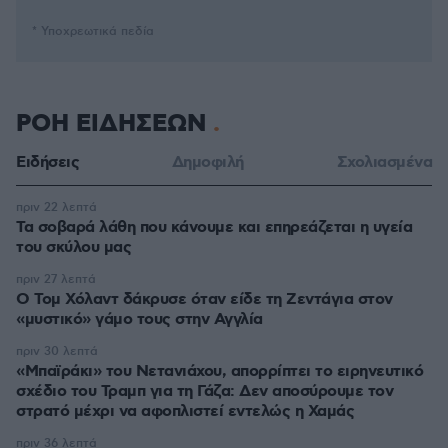
* Υποχρεωτικά πεδία
ΡΟΗ ΕΙΔΗΣΕΩΝ
Ειδήσεις
Δημοφιλή
Σχολιασμένα
πριν 22 λεπτά
Τα σοβαρά λάθη που κάνουμε και επηρεάζεται η υγεία
του σκύλου μας
πριν 27 λεπτά
Ο Τομ Χόλαντ δάκρυσε όταν είδε τη Ζεντάγια στον
«μυστικό» γάμο τους στην Αγγλία
πριν 30 λεπτά
«Μπαϊράκι» του Νετανιάχου, απορρίπτει το ειρηνευτικό
σχέδιο του Τραμπ για τη Γάζα: Δεν αποσύρουμε τον
στρατό μέχρι να αφοπλιστεί εντελώς η Χαμάς
πριν 36 λεπτά