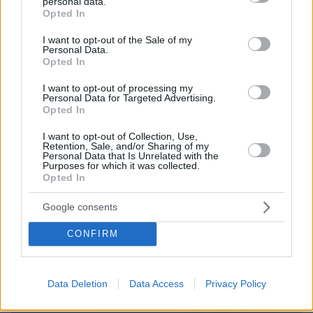
personal data.
grant or deny consent to Google and its third-party tags to
Opted In
use your data for below specified purposes in below Google
consent section.
I want to opt-out of the Sale of my
Personal Data.
Opted In
I want to opt-out of processing my
Personal Data for Targeted Advertising.
Opted In
I want to opt-out of Collection, Use,
Retention, Sale, and/or Sharing of my
Personal Data that Is Unrelated with the
09.08.2026, 14:15
Purposes for which it was collected.
Η Πολιτική Αεροπορία διαπίστωσε κενό στον νόμο
Opted In
όταν ένας... απίθανος τύπος προσγείωσε το
ελικόπτερό του στο Σαρακήνικο με εκατοντάδες
Google consents
λουόμενους - Παρέμβαση Εισαγγελέα
CONFIRM
Data Deletion
Data Access
Privacy Policy