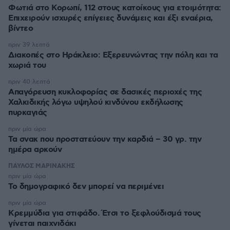
Φωτιά στο Κορωπί, 112 στους κατοίκους για ετοιμότητα:
Επιχειρούν ισχυρές επίγειες δυνάμεις και έξι εναέρια,
βίντεο
πριν 39 λεπτά
Διακοπές στο Ηράκλειο: Εξερευνώντας την πόλη και τα
χωριά του
πριν 40 λεπτά
Απαγόρευση κυκλοφορίας σε δασικές περιοχές της
Χαλκιδικής λόγω υψηλού κινδύνου εκδήλωσης
πυρκαγιάς
πριν μία ώρα
Τα σνακ που προστατεύουν την καρδιά – 30 γρ. την
ημέρα αρκούν
ΠΑΥΛΟΣ ΜΑΡΙΝΑΚΗΣ
πριν μία ώρα
Το δημογραφικό δεν μπορεί να περιμένει
πριν μία ώρα
Κρεμμύδια για στιφάδο. Έτσι το ξεφλούδισμά τους
γίνεται παιχνιδάκι