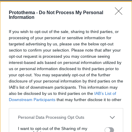
πριν μία ώρα
Τελικά πρέπει να περιμένουμε να χωνέψουμε για να
Protothema -
Do Not Process My Personal
κολυμπήσουμε;
Information
If you wish to opt-out of the sale, sharing to third parties, or
ΔΕΙΤΕ ΟΛΕΣ ΤΙΣ ΕΙΔΗΣΕΙΣ
processing of your personal or sensitive information for
targeted advertising by us, please use the below opt-out
section to confirm your selection. Please note that after your
opt-out request is processed you may continue seeing
ΤΑ ΠΙΟ ΔΗΜΟΦΙΛΗ
interest-based ads based on personal information utilized by
us or personal information disclosed to third parties prior to
your opt-out. You may separately opt-out of the further
disclosure of your personal information by third parties on the
IAB’s list of downstream participants. This information may
also be disclosed by us to third parties on the
IAB’s List of
Downstream Participants
that may further disclose it to other
third parties.
Please note that this website/app uses one or more Google
Personal Data Processing Opt Outs
services and may gather and store information including but
not limited to your visit or usage behaviour. You may click to
I want to opt-out of the Sharing of my