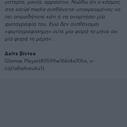
υστερία, μανία, αρρώστια. Νιώθω ότι ο κόσμος
στα social media αισθάνεται υποχρεωμένος να
πει οπωσδήποτε κάτι ή να αναρτήσει μία
φωτογραφία του. Εγώ δεν αισθάνομαι
«φωτογραφίσημη» ούτε μία φορά το μήνα όχι
μία φορά τη μέρα».
Δείτε βίντεο
Glomex Player(40599w16ki4e70hs, v-
cq0a8wkwuku1)