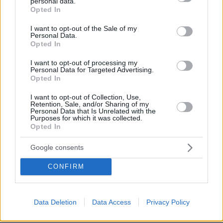
personal data.
grant or deny consent to Google and its third-party tags to
Opted In
use your data for below specified purposes in below Google
Είναι προϊόντα ενός παρακράτους, που επιχειρεί την
consent section.
I want to opt-out of the Sale of my
πολιτική δολοφονία του Νίκου Παππά και, μέσω
Personal Data.
Opted In
αυτής, τη δυσφήμιση του ΣΥΡΙΖΑ.
I want to opt-out of processing my
Όταν ο κύριος Μητσοτάκης υιοθέτησε και ξέπλυνε
Personal Data for Targeted Advertising.
Opted In
δημόσια την πλαστογραφία, για να σπιλώσει τον
Αλέξη Τσίπρα, αποκαλύφθηκε ποιος προΐσταται των
I want to opt-out of Collection, Use,
πλαστογραφιών. Είναι ο ίδιος, που προΐσταται και των
Retention, Sale, and/or Sharing of my
Personal Data that Is Unrelated with the
υποκλοπών.
Purposes for which it was collected.
Opted In
Προειδοποιούμε: Πλαστογραφίες, μηχανορραφίες και
Google consents
προγραφές δεν θα περάσουν, ούτε εντός ούτε εκτός
του δικαστηρίου».
CONFIRM
Στη διάθεση του Ειδικού Δικαστηρίου έθεσε ο
επιχειρηματίας Χρήστος Καλογρίτσας, το κινητό
Data Deletion
Data Access
Privacy Policy
τηλέφωνό του προκειμένου να αποδειχθεί η
γνησιότητα των sms που έχει ανταλλάξει με τον