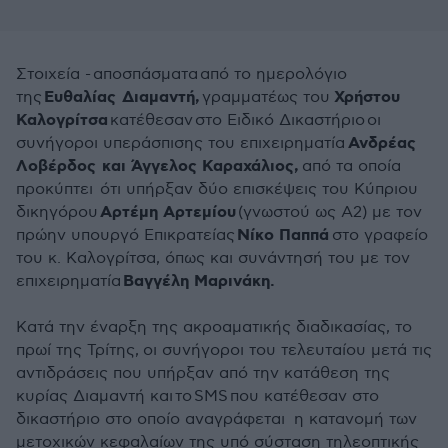
Στοιχεία -
αποσπάσματα
από το ημερολόγιο
Ευθαλίας Διαμαντή,
Χρήστου
της
γραμματέως του
Καλογρίτσα
κατέθεσαν
στο Ειδικό Δικαστήριο
οι
Ανδρέας
συνήγοροι υπεράσπισης του επιχειρηματία
Λοβέρδος και Άγγελος Καραχάλιος,
από τα οποία
προκύπτει ότι υπήρξαν δύο επισκέψεις του Κύπριου
Αρτέμη Αρτεμίου
δικηγόρου
(γνωστού ως Α2) με τον
Νίκο Παππά
πρώην υπουργό Επικρατείας
στο γραφείο
του κ. Καλογρίτσα, όπως και συνάντησή του με τον
Βαγγέλη Μαρινάκη.
επιχειρηματία
Κατά την έναρξη της ακροαματικής διαδικασίας, το
πρωί της Τρίτης,
οι συνήγοροι του τελευταίου μετά τις
αντιδράσεις που υπήρξαν από την κατάθεση της
κυρίας Διαμαντή και
το
SMS
που κατέθεσαν στο
δικαστήριο στο οποίο αναγράφεται η κατανομή των
μετοχικών κεφαλαίων της υπό σύσταση τηλεοπτικής