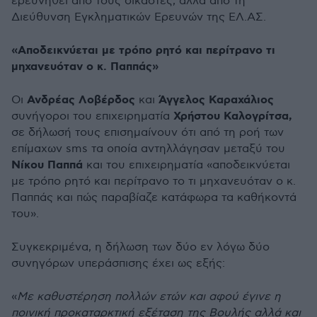
ερευνηθεί από τους δικαστές, αλλά από τη
Διεύθυνση Εγκληματικών Ερευνών της ΕΛ.ΑΣ.
«
Αποδεικνύεται με τρόπο ρητό και περίτρανο τι
μηχανευόταν ο κ. Παππάς»
Ανδρέας Λοβέρδος
Άγγελος Καραχάλιος
Οι
και
Χρήστου Καλογρ
ί
τσα,
συνήγορο
ι
του επιχειρηματία
σε δήλωσή τους επισημαίνουν ότι από τη ροή των
επίμαχων sms τα οποία αντηλλάγησαν μεταξύ του
Νίκου Παππά
και του επιχειρηματία «αποδεικνύεται
με τρόπο ρητό και περίτρανο το τι μηχανευόταν ο κ.
Παππάς και πώς παραβίαζε κατάφωρα τα καθήκοντά
του».
Συγκεκριμένα, η δήλωση των δύο εν λόγω δύο
συνηγόρων υπεράσπισης έχει ως εξής:
«
Με καθυστέρηση πολλών ετών και αφού έγινε η
ποινική προκαταρκτική εξέταση της Βουλής αλλά και