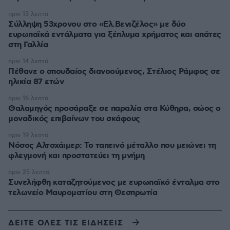
πριν 13 λεπτά
Σύλληψη 53χρονου στο «Ελ.Βενιζέλος» με δύο
ευρωπαϊκά εντάλματα για ξέπλυμα χρήματος και απάτες
στη Γαλλία
πριν 14 λεπτά
Πέθανε ο σπουδαίος διανοούμενος, Στέλιος Ράμφος σε
ηλικία 87 ετών
πριν 16 λεπτά
Θαλαμηγός προσάραξε σε παραλία στα Κύθηρα, σώος ο
μοναδικός επιβαίνων του σκάφους
πριν 19 λεπτά
Νόσος Αλτσχάιμερ: Το ταπεινό μέταλλο που μειώνει τη
φλεγμονή και προστατεύει τη μνήμη
πριν 25 λεπτά
Συνελήφθη καταζητούμενος με ευρωπαϊκό ένταλμα στο
τελωνείο Μαυροματίου στη Θεσπρωτία
ΔΕΙΤΕ ΟΛΕΣ ΤΙΣ ΕΙΔΗΣΕΙΣ