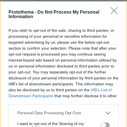
μπορώ να φτιάξω 100 τέτοια μηνύματα. Επίσης
καταθέτω απάντηση του ΟΤΕ μετά από αίτημα του κ.
Protothema -
Do Not Process My Personal
Παππά που ζήτησε να του δοθούν όλες οι
Information
επικοινωνίες κατά την επίμαχη περίοδο και τα
sms
.
If you wish to opt-out of the sale, sharing to third parties, or
Ο ΟΤΕ του απάντησε ότι τα μηνύματα δεν
processing of your personal or sensitive information for
αποθηκεύονται και καταστρέφονται μετά από 12
targeted advertising by us, please use the below opt-out
μήνες από τον πάροχο.
section to confirm your selection. Please note that after your
opt-out request is processed you may continue seeing
interest-based ads based on personal information utilized by
Σας προσκομίζω την πραγματογνωμοσύνη. Είναι μη
us or personal information disclosed to third parties prior to
γνήσια τα μηνύματα αυτά και τα προσβάλλουμε ως
your opt-out. You may separately opt-out of the further
πλαστά. Είναι παραποιημένα, έχει μπει χεράκι πάνω».
disclosure of your personal information by third parties on the
IAB’s list of downstream participants. This information may
Σε νεότερη δήλωσή του, ο κ. Μαντζουράνης
also be disclosed by us to third parties on the
IAB’s List of
ανέφερε:
Downstream Participants
that may further disclose it to other
third parties.
«Σήμερα προσκομίσαμε αποδείξεις ότι τα SMS, που
Please note that this website/app uses one or more Google
Personal Data Processing Opt Outs
εμφανίστηκαν από την πλευρά του κυρίου
services and may gather and store information including but
Καλογρίτσα στο Ειδικό Δικαστήριο, είναι μη γνήσια
not limited to your visit or usage behaviour. You may click to
I want to opt-out of the Sharing of my
και προσβλήθηκαν ως πλαστά.