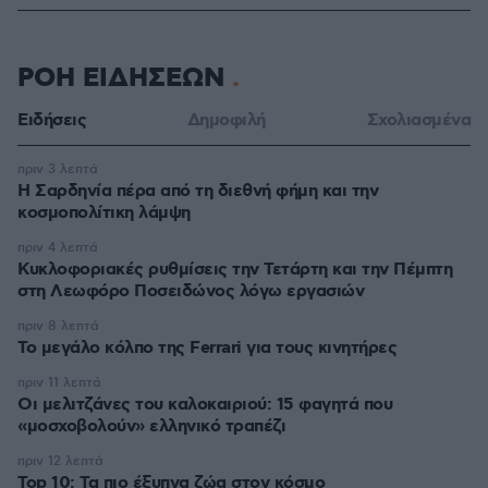
ΡΟΗ ΕΙΔΗΣΕΩΝ
Ειδήσεις
Δημοφιλή
Σχολιασμένα
πριν 3 λεπτά
Η Σαρδηνία πέρα από τη διεθνή φήμη και την
κοσμοπολίτικη λάμψη
πριν 4 λεπτά
Κυκλοφοριακές ρυθμίσεις την Τετάρτη και την Πέμπτη
στη Λεωφόρο Ποσειδώνος λόγω εργασιών
πριν 8 λεπτά
Το μεγάλο κόλπο της Ferrari για τους κινητήρες
πριν 11 λεπτά
Οι μελιτζάνες του καλοκαιριού: 15 φαγητά που
«μοσχοβολούν» ελληνικό τραπέζι
πριν 12 λεπτά
Top 10: Τα πιο έξυπνα ζώα στον κόσμο