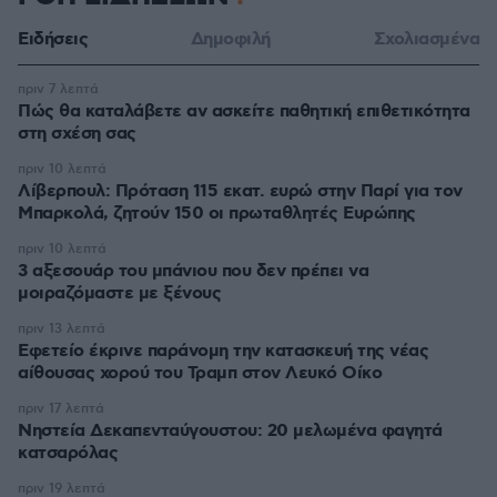
Ειδήσεις
Δημοφιλή
Σχολιασμένα
πριν 7 λεπτά
Πώς θα καταλάβετε αν ασκείτε παθητική επιθετικότητα
στη σχέση σας
πριν 10 λεπτά
Λίβερπουλ: Πρόταση 115 εκατ. ευρώ στην Παρί για τον
Μπαρκολά, ζητούν 150 οι πρωταθλητές Ευρώπης
πριν 10 λεπτά
3 αξεσουάρ του μπάνιου που δεν πρέπει να
μοιραζόμαστε με ξένους
πριν 13 λεπτά
Εφετείο έκρινε παράνομη την κατασκευή της νέας
αίθουσας χορού του Τραμπ στον Λευκό Οίκο
πριν 17 λεπτά
Νηστεία Δεκαπενταύγουστου: 20 μελωμένα φαγητά
κατσαρόλας
πριν 19 λεπτά