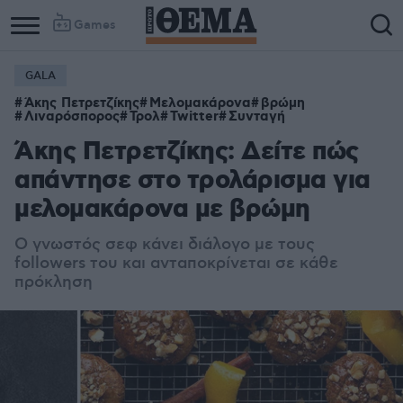
Games
GALA
Column
Column
Άκης Πετρετζίκης
Μελομακάρονα
βρώμη
1
2
Λιναρόσπορος
Τρολ
Twitter
Συνταγή
Άκης Πετρετζίκης: Δείτε πώς
απάντησε στο τρολάρισμα για
μελομακάρονα με βρώμη
Ο γνωστός σεφ κάνει διάλογο με τους
followers του και ανταποκρίνεται σε κάθε
πρόκληση