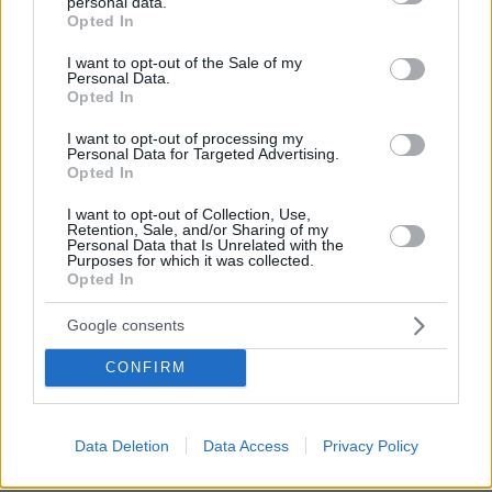
personal data.
grant or deny consent to Google and its third-party tags to
Opted In
use your data for below specified purposes in below Google
consent section.
I want to opt-out of the Sale of my
Ειδήσεις σήμερα:
Personal Data.
Opted In
Μητσοτάκης: Επιμένει για εκλογές στο τέλος
I want to opt-out of processing my
Personal Data for Targeted Advertising.
της 4ετίας και «πετάει το γάντι» στον Τσίπρα
Opted In
για πρόταση μομφής
I want to opt-out of Collection, Use,
Retention, Sale, and/or Sharing of my
Ο Τόλης Παπαδημητρίου παίζει, γράφει,
Personal Data that Is Unrelated with the
Purposes for which it was collected.
σκηνοθετεί, τραγουδάει
Opted In
Google consents
«Μια ζωή μέσα στους δρόμους»: Η νέα
εκτέλεση της λαϊκής επιτυχίας από τον Μπάμπη
CONFIRM
Στόκα
Data Deletion
Data Access
Privacy Policy