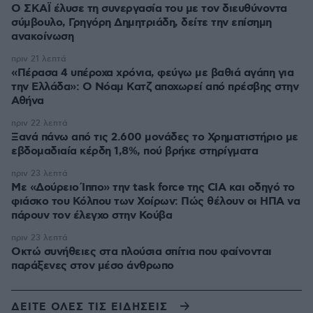
Ο ΣΚΑΪ έλυσε τη συνεργασία του με τον διευθύνοντα
σύμβουλο, Γρηγόρη Δημητριάδη, δείτε την επίσημη
ανακοίνωση
πριν 21 λεπτά
«Πέρασα 4 υπέροχα χρόνια, φεύγω με βαθιά αγάπη για
την Ελλάδα»: Ο Νόαμ Κατζ αποχωρεί από πρέσβης στην
Αθήνα
πριν 22 λεπτά
Ξανά πάνω από τις 2.600 μονάδες το Χρηματιστήριο με
εβδομαδιαία κέρδη 1,8%, πού βρήκε στηρίγματα
πριν 23 λεπτά
Με «Δούρειο Ίππο» την task force της CIA και οδηγό το
φιάσκο του Κόλπου των Χοίρων: Πώς θέλουν οι ΗΠΑ να
πάρουν τον έλεγχο στην Κούβα
πριν 23 λεπτά
Οκτώ συνήθειες στα πλούσια σπίτια που φαίνονται
παράξενες στον μέσο άνθρωπο
ΔΕΙΤΕ ΟΛΕΣ ΤΙΣ ΕΙΔΗΣΕΙΣ