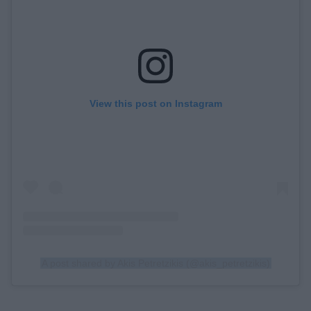
View this post on Instagram
A post shared by Akis Petretzikis (@akis_petretzikis)