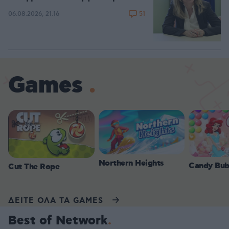
51
06.08.2026, 21:16
Games
Northern Heights
Candy Bub
Cut The Rope
ΔΕΙΤΕ ΟΛΑ ΤΑ GAMES
Best of Network