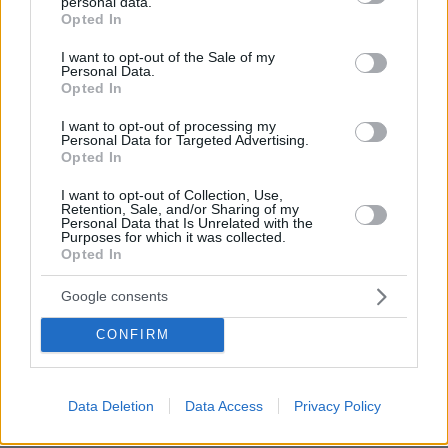
personal data.
grant or deny consent to Google and its third-party tags to
ΡΟΗ ΕΙΔΗΣΕΩΝ
Opted In
use your data for below specified purposes in below Google
consent section.
Ειδήσεις
Δημοφιλή
Σχολιασμένα
I want to opt-out of the Sale of my
Personal Data.
Opted In
πριν 11 λεπτά
Το μενού της ημέρας – Τι τρώμε σήμερα Παρασκευή
I want to opt-out of processing my
Personal Data for Targeted Advertising.
(7/8/2026)
Opted In
πριν 15 λεπτά
Τουλάχιστον 58 νεκροί στην Υεμένη και 11 τραυματίες
I want to opt-out of Collection, Use,
Retention, Sale, and/or Sharing of my
στη Σαουδική Αραβία σε επιθέσεις των Χούθι
Personal Data that Is Unrelated with the
Purposes for which it was collected.
πριν 29 λεπτά
Opted In
Πέθανε σε ηλικία 26 ετών η influencer Σίντνεϊ Τάουλ
έπειτα από τριετή μάχη με σπάνια μορφή καρκίνου
Google consents
07.08.2026, 05:00
CONFIRM
Γαρίδες γιουβέτσι λεμονάτο
07.08.2026, 04:54
«Έγκλημα πολέμου» ο ισραηλινός βομβαρδισμός που
Data Deletion
Data Access
Privacy Policy
σκότωσε δημοσιογράφο στον Λίβανο, καταγγέλλουν
τρεις ΜΚΟ