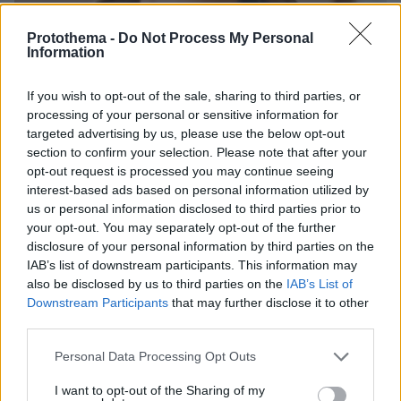
Protothema -
Do Not Process My Personal
Information
If you wish to opt-out of the sale, sharing to third parties, or
processing of your personal or sensitive information for
targeted advertising by us, please use the below opt-out
section to confirm your selection. Please note that after your
opt-out request is processed you may continue seeing
30.07.2026, 09:33
interest-based ads based on personal information utilized by
Το DEI College παρουσιάζει τη Sophia. Την πρώτη 24/7
us or personal information disclosed to third parties prior to
βοηθό AI που αλλάζει τον τρόπο με τον οποίο μαθαίνουν οι
φοιτητές
your opt-out. You may separately opt-out of the further
disclosure of your personal information by third parties on the
IAB’s list of downstream participants. This information may
03.08.2026, 10:56
also be disclosed by us to third parties on the
IAB’s List of
Η Smart φοιτητική κατοικία στην καρδιά της Αθήνας
Downstream Participants
that may further disclose it to other
third parties.
29.07.2026, 09:39
Διασκεδάζουμε υπεύθυνα, επιστρέφουμε με ασφάλεια
Please note that this website/app uses one or more Google
Personal Data Processing Opt Outs
services and may gather and store information including but
not limited to your visit or usage behaviour. You may click to
I want to opt-out of the Sharing of my