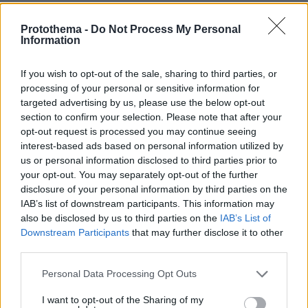
πριν 25 λεπτά
Συνελήφθη αστυνομικός για επικίνδυνη οδήγηση και
Protothema -
Do Not Process My Personal
απείθεια
Information
πριν 25 λεπτά
Δημήτρης Ξανθάκης: Η γνήσια λαϊκή φωνή, οι
If you wish to opt-out of the sale, sharing to third parties, or
συνεργασίες, τα κορυφαία του τραγούδια, γιατί δεν
processing of your personal or sensitive information for
έκανε καριέρα σε μεγάλες πίστες
targeted advertising by us, please use the below opt-out
section to confirm your selection. Please note that after your
πριν 26 λεπτά
Οι πρώτες δηλώσεις του Λιβάι Γκαρσία: «Με έπεισαν ο
opt-out request is processed you may continue seeing
προπονητής και ο τεχνικός διευθυντής του
interest-based ads based on personal information utilized by
Παναθηναϊκού», βίντεο
us or personal information disclosed to third parties prior to
your opt-out. You may separately opt-out of the further
πριν 27 λεπτά
disclosure of your personal information by third parties on the
Αυτά είναι τα σημάδια που δείχνουν ότι ο σκύλος σας
IAB’s list of downstream participants. This information may
είναι παραμελημένος
also be disclosed by us to third parties on the
IAB’s List of
Downstream Participants
that may further disclose it to other
third parties.
ΔΕΙΤΕ ΟΛΕΣ ΤΙΣ ΕΙΔΗΣΕΙΣ
Please note that this website/app uses one or more Google
Personal Data Processing Opt Outs
services and may gather and store information including but
not limited to your visit or usage behaviour. You may click to
I want to opt-out of the Sharing of my