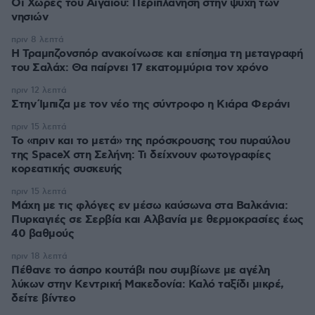
Οι Xώρες του Αιγαίου: Περιπλάνηση στην ψυχή των
νησιών
πριν 8 λεπτά
Η Τραμπζονσπόρ ανακοίνωσε και επίσημα τη μεταγραφή
του Σαλάχ: Θα παίρνει 17 εκατομμύρια τον χρόνο
πριν 12 λεπτά
Στην Ίμπιζα με τον νέο της σύντροφο η Κιάρα Φεράνι
πριν 15 λεπτά
Το «πριν και το μετά» της πρόσκρουσης του πυραύλου
της SpaceX στη Σελήνη: Τι δείχνουν φωτογραφίες
κορεατικής συσκευής
πριν 15 λεπτά
Μάχη με τις φλόγες εν μέσω καύσωνα στα Βαλκάνια:
Πυρκαγιές σε Σερβία και Αλβανία με θερμοκρασίες έως
40 βαθμούς
πριν 18 λεπτά
Πέθανε το άσπρο κουτάβι που συμβίωνε με αγέλη
λύκων στην Κεντρική Μακεδονία: Καλό ταξίδι μικρέ,
δείτε βίντεο