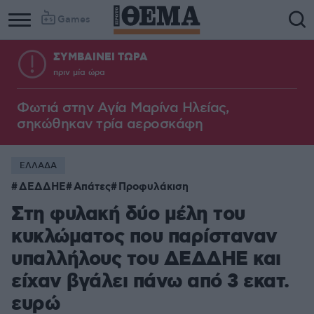
Games
ΣΥΜΒΑΙΝΕΙ ΤΩΡΑ
πριν μία ώρα
Φωτιά στην Aγία Μαρίνα Ηλείας,
σηκώθηκαν τρία αεροσκάφη
ΕΛΛΑΔΑ
ΔΕΔΔΗΕ
Απάτες
Προφυλάκιση
Στη φυλακή δύο μέλη του
κυκλώματος που παρίσταναν
υπαλλήλους του ΔΕΔΔΗΕ και
είχαν βγάλει πάνω από 3 εκατ.
ευρώ