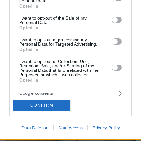
ΤΑ ΠΙΟ ΔΗΜΟΦΙΛΗ
personal data.
grant or deny consent to Google and its third-party tags to
Opted In
use your data for below specified purposes in below Google
consent section.
I want to opt-out of the Sale of my
Personal Data.
Opted In
I want to opt-out of processing my
Personal Data for Targeted Advertising.
Opted In
I want to opt-out of Collection, Use,
Retention, Sale, and/or Sharing of my
Personal Data that Is Unrelated with the
Purposes for which it was collected.
Opted In
Google consents
CONFIRM
Data Deletion
Data Access
Privacy Policy