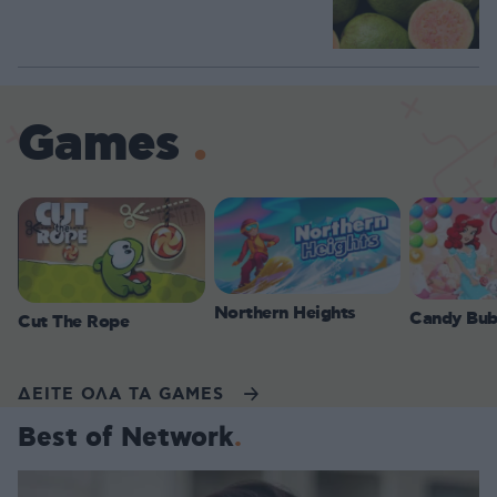
Games
Northern Heights
Candy Bub
Cut The Rope
ΔΕΙΤΕ ΟΛΑ ΤΑ GAMES
Best of Network