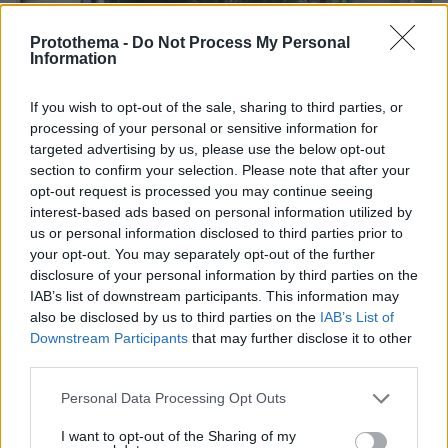
Protothema -
Do Not Process My Personal
Information
If you wish to opt-out of the sale, sharing to third parties, or
processing of your personal or sensitive information for
targeted advertising by us, please use the below opt-out
134
22.07.2026, 21:56
section to confirm your selection. Please note that after your
Xωρίς ρεύμα Γέρακας, Χαλκούτσι, Ωρωπός, Βριλήσσια
opt-out request is processed you may continue seeing
και Χαλάνδρι, διαδοχικές διακοπές και σε άλλες
interest-based ads based on personal information utilized by
περιοχές
us or personal information disclosed to third parties prior to
your opt-out. You may separately opt-out of the further
Πότε αναμένεται η αποκατάσταση - Εκτός λειτουργίας
disclosure of your personal information by third parties on the
ανελκυστήρες, φανάρια και καταστήματα - Νωρίτερα
IAB’s list of downstream participants. This information may
προβλήματα αντιμετώπισαν Αλιμος, Αργυρούπολη,
also be disclosed by us to third parties on the
IAB’s List of
Κυψέλη, Εξάρχεια, Κολωνάκι, Ζωγράφου, Μενίδι και
Downstream Participants
that may further disclose it to other
Μεταμόρφωση
third parties.
Please note that this website/app uses one or more Google
Personal Data Processing Opt Outs
services and may gather and store information including but
not limited to your visit or usage behaviour. You may click to
I want to opt-out of the Sharing of my