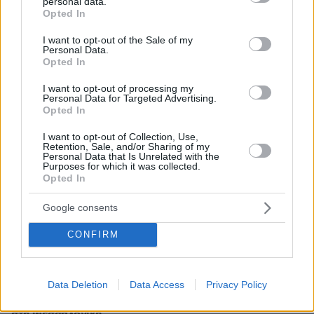
personal data.
grant or deny consent to Google and its third-party tags to
Opted In
use your data for below specified purposes in below Google
consent section.
I want to opt-out of the Sale of my
Personal Data.
Opted In
I want to opt-out of processing my
Personal Data for Targeted Advertising.
Opted In
I want to opt-out of Collection, Use,
Retention, Sale, and/or Sharing of my
Personal Data that Is Unrelated with the
Purposes for which it was collected.
Opted In
Google consents
CONFIRM
13
22.07.2026, 10:08
Data Deletion
Data Access
Privacy Policy
Προσποιήθηκε τον υπάλληλο του ΔΕΔΔΗΕ και πήρε
σακούλα με χρήματα, λίρες και κοσμήματα από 43χρονη