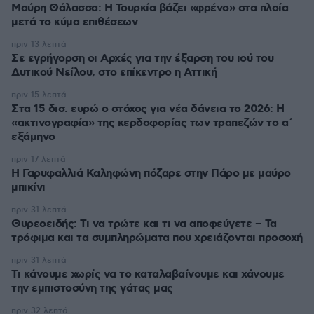
Μαύρη Θάλασσα: Η Τουρκία βάζει «φρένο» στα πλοία
μετά το κύμα επιθέσεων
πριν 13 λεπτά
Σε εγρήγορση οι Αρχές για την έξαρση του ιού του
Δυτικού Νείλου, στο επίκεντρο η Αττική
πριν 15 λεπτά
Στα 15 δισ. ευρώ ο στόχος για νέα δάνεια το 2026: Η
«ακτινογραφία» της κερδοφορίας των τραπεζών το α΄
εξάμηνο
πριν 17 λεπτά
Η Γαρυφαλλιά Καληφώνη πόζαρε στην Πάρο με μαύρο
μπικίνι
πριν 31 λεπτά
Θυρεοειδής: Τι να τρώτε και τι να αποφεύγετε – Τα
τρόφιμα και τα συμπληρώματα που χρειάζονται προσοχή
πριν 31 λεπτά
Τι κάνουμε χωρίς να το καταλαβαίνουμε και χάνουμε
την εμπιστοσύνη της γάτας μας
πριν 32 λεπτά