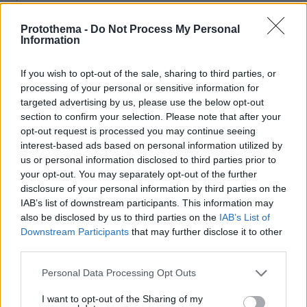
Disfrutar: Όταν η απόλαυση δεν μένει μόνο στο όνομα
Protothema -
Do Not Process My Personal
πριν 32 λεπτά
Information
Αυτό είναι το αξεσουάρ του φετινού καλοκαιριού
πριν 36 λεπτά
If you wish to opt-out of the sale, sharing to third parties, or
Η αδημοσίευτη φωτογραφία του Δημήτρη Παπαμιχαήλ
processing of your personal or sensitive information for
που τραβήχτηκε στο καμαρίνι του
targeted advertising by us, please use the below opt-out
section to confirm your selection. Please note that after your
πριν 37 λεπτά
Στο 401 οι δύο αστυνομικοί μετά το τροχαίο στην
opt-out request is processed you may continue seeing
Αθηνών-Σουνίου, πώς έγινε η σφοδρή σύγκρουση με
interest-based ads based on personal information utilized by
αυτοκίνητο τουριστών
us or personal information disclosed to third parties prior to
your opt-out. You may separately opt-out of the further
disclosure of your personal information by third parties on the
ΔΕΙΤΕ ΟΛΕΣ ΤΙΣ ΕΙΔΗΣΕΙΣ
IAB’s list of downstream participants. This information may
also be disclosed by us to third parties on the
IAB’s List of
Downstream Participants
that may further disclose it to other
third parties.
ΤΑ ΠΙΟ ΔΗΜΟΦΙΛΗ
Please note that this website/app uses one or more Google
Personal Data Processing Opt Outs
services and may gather and store information including but
not limited to your visit or usage behaviour. You may click to
I want to opt-out of the Sharing of my