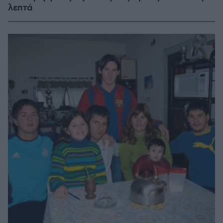
λεπτά