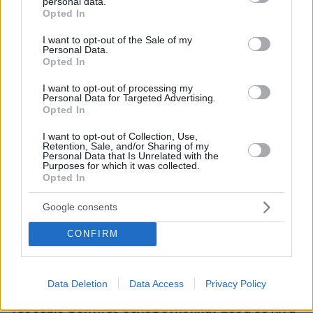
personal data.
grant or deny consent to Google and its third-party tags to
Opted In
use your data for below specified purposes in below Google
consent section.
I want to opt-out of the Sale of my
Personal Data.
Opted In
I want to opt-out of processing my
Personal Data for Targeted Advertising.
Opted In
I want to opt-out of Collection, Use,
Retention, Sale, and/or Sharing of my
Personal Data that Is Unrelated with the
Purposes for which it was collected.
Opted In
Google consents
CONFIRM
πριν μία ώρα
Data Deletion
Data Access
Privacy Policy
Το σπίτι του τρόμου στο Άινταχο: Η νύχτα που
τέσσερις φοιτητές δολοφονήθηκαν μέσα σε λίγα