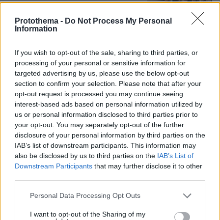
Protothema -
Do Not Process My Personal
Information
Προθεσμία για να απολογηθεί την
Τρίτη έλαβε η 46χρονη που
If you wish to opt-out of the sale, sharing to third parties, or
κατηγορείται για την επίθεση στη
Marfin - «Είναι αθώα» λέει ο
processing of your personal or sensitive information for
συνήγορός της
targeted advertising by us, please use the below opt-out
section to confirm your selection. Please note that after your
163
07.08.2026, 11:41
opt-out request is processed you may continue seeing
interest-based ads based on personal information utilized by
us or personal information disclosed to third parties prior to
Στο mega yacht «Boardwalk» στην
your opt-out. You may separately opt-out of the further
Κέρκυρα η δεξίωση για τα 250 χρόνια
disclosure of your personal information by third parties on the
από την αμερικανική ανεξαρτησία -
IAB’s list of downstream participants. This information may
Δείτε φωτογραφίες και βίντεο
also be disclosed by us to third parties on the
IAB’s List of
8
07.08.2026, 13:23
Downstream Participants
that may further disclose it to other
third parties.
Please note that this website/app uses one or more Google
Personal Data Processing Opt Outs
services and may gather and store information including but
not limited to your visit or usage behaviour. You may click to
I want to opt-out of the Sharing of my