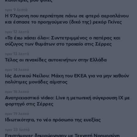
καλύτερές μου φίλες
πριν 9 λεπτά
Η 97χρονη που περπάτησε πάνω σε φτερό αεροπλάνου
και έσπασε το προηγούμενο (δικό της) ρεκόρ Γκίνες
πριν 12 λεπτά
«Τα έχω χάσει όλα»: Συντετριμμένος ο πατέρας και
σύζυγος των θυμάτων στο τροχαίο στις Σέρρες
πριν 13 λεπτά
Τέλος οι πινακίδες αυτοκινήτων στην Ελλάδα
πριν 14 λεπτά
Ιός Δυτικού Νείλου: Μάχη του ΕΚΕΑ για να μην χαθούν
πολύτιμες μονάδες αίματος
πριν 16 λεπτά
Ανατριχιαστικό video: Live η μετωπική σύγκρουση ΙΧ με
φορτηγό στις Σέρρες
πριν 19 λεπτά
Ιδιωτικότητα, το νέο πρόσωπο της ευεξίας
πριν 23 λεπτά
Επιστήμονες δημιούργησαν με Τεχνητή Νοημοσύνη