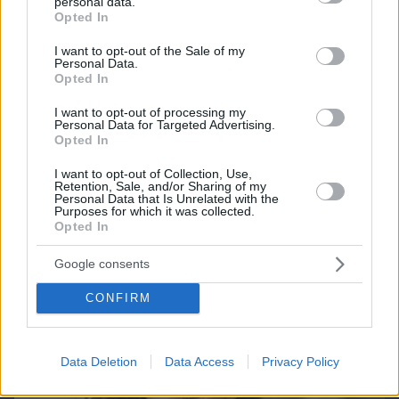
Games
personal data.
grant or deny consent to Google and its third-party tags to
Opted In
use your data for below specified purposes in below Google
consent section.
I want to opt-out of the Sale of my
Personal Data.
Opted In
I want to opt-out of processing my
Personal Data for Targeted Advertising.
Northern Heights
Opted In
Candy Bub
Cut The Rope
I want to opt-out of Collection, Use,
Retention, Sale, and/or Sharing of my
Personal Data that Is Unrelated with the
ΔΕΙΤΕ ΟΛΑ ΤΑ GAMES
Purposes for which it was collected.
Opted In
Best of Network
Google consents
CONFIRM
Data Deletion
Data Access
Privacy Policy