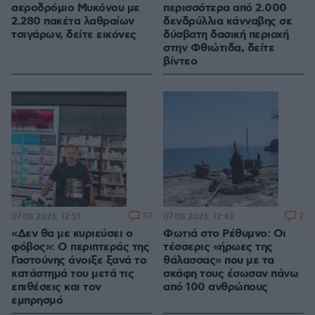
αεροδρόμιο Μυκόνου με
περισσότερα από 2.000
2.280 πακέτα λαθραίων
δενδρύλλια κάνναβης σε
τσιγάρων, δείτε εικόνες
δύσβατη δασική περιοχή
στην Φθιώτιδα, δείτε
βίντεο
57
2
07.08.2026, 12:51
07.08.2026, 12:43
«Δεν θα με κυριεύσει ο
Φωτιά στο Ρέθυμνο: Οι
φόβος»: Ο περιπτεράς της
τέσσερις «ήρωες της
Γαστούνης άνοιξε ξανά το
θάλασσας» που με τα
κατάστημά του μετά τις
σκάφη τους έσωσαν πάνω
επιθέσεις και τον
από 100 ανθρώπους
εμπρησμό