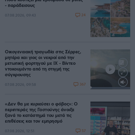
Πόσο κοστίζει μία εβδομάδα σε βίλες
- παράδεισους
24
07.08.2026, 09:43
Οικογενειακή τραγωδία στις Σέρρες,
μητέρα και γιος οι νεκροί από την
μετωπική φορτηγού με ΙΧ - Βίντεο
ντοκουμέντο από τη στιγμή της
σύγκρουσης
367
07.08.2026, 09:58
Loaded
:
100.00%
«Δεν θα με κυριεύσει ο φόβος»: Ο
περιπτεράς της Γαστούνης άνοιξε
ξανά το κατάστημά του μετά τις
επιθέσεις και τον εμπρησμό
57
07.08.2026, 12:51