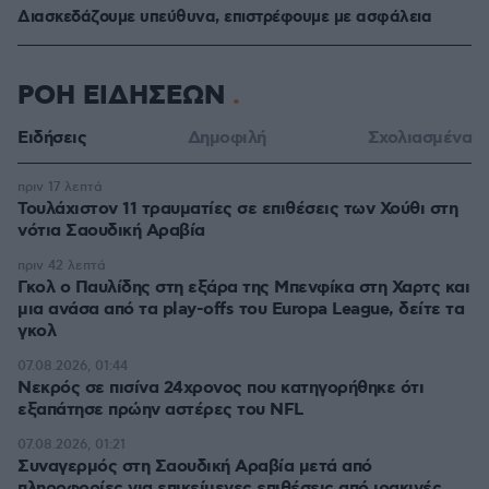
Διασκεδάζουμε υπεύθυνα, επιστρέφουμε με ασφάλεια
ΡΟΗ ΕΙΔΗΣΕΩΝ
Ειδήσεις
Δημοφιλή
Σχολιασμένα
πριν 17 λεπτά
Τουλάχιστον 11 τραυματίες σε επιθέσεις των Χούθι στη
νότια Σαουδική Αραβία
πριν 42 λεπτά
Γκολ ο Παυλίδης στη εξάρα της Μπενφίκα στη Χαρτς και
μια ανάσα από τα play-offs του Europa League, δείτε τα
γκολ
07.08.2026, 01:44
Νεκρός σε πισίνα 24χρονος που κατηγορήθηκε ότι
εξαπάτησε πρώην αστέρες του NFL
07.08.2026, 01:21
Συναγερμός στη Σαουδική Αραβία μετά από
πληροφορίες για επικείμενες επιθέσεις από ιρακινές