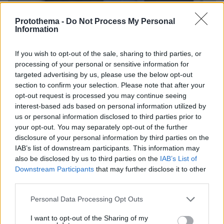
Protothema -
Do Not Process My Personal
Information
If you wish to opt-out of the sale, sharing to third parties, or
processing of your personal or sensitive information for
targeted advertising by us, please use the below opt-out
section to confirm your selection. Please note that after your
opt-out request is processed you may continue seeing
interest-based ads based on personal information utilized by
us or personal information disclosed to third parties prior to
your opt-out. You may separately opt-out of the further
06.08.2026, 20:03
disclosure of your personal information by third parties on the
Αριστοτέλης Δαμίγος: Σε κλίμα οδύνης έγινε η
IAB’s list of downstream participants. This information may
αποτέφρωση του συντονιστή που σκοτώθηκε
also be disclosed by us to third parties on the
IAB’s List of
μετά τη σύγκρουση ελικοπτέρων στην Ψάθα,
Downstream Participants
that may further disclose it to other
φωτογραφίες
third parties.
Please note that this website/app uses one or more Google
Personal Data Processing Opt Outs
services and may gather and store information including but
not limited to your visit or usage behaviour. You may click to
I want to opt-out of the Sharing of my