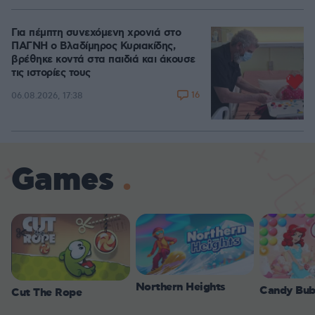
Για πέμπτη συνεχόμενη χρονιά στο
ΠΑΓΝΗ ο Βλαδίμηρος Κυριακίδης,
βρέθηκε κοντά στα παιδιά και άκουσε
τις ιστορίες τους
16
06.08.2026, 17:38
Games
Northern Heights
Candy Bub
Cut The Rope