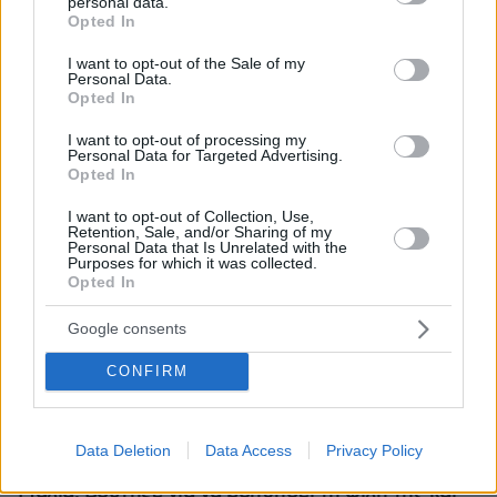
personal data.
grant or deny consent to Google and its third-party tags to
Opted In
use your data for below specified purposes in below Google
consent section.
I want to opt-out of the Sale of my
Personal Data.
Opted In
I want to opt-out of processing my
Personal Data for Targeted Advertising.
Opted In
I want to opt-out of Collection, Use,
Retention, Sale, and/or Sharing of my
Personal Data that Is Unrelated with the
Purposes for which it was collected.
Opted In
Google consents
CONFIRM
06.08.2026, 21:23
Data Deletion
Data Access
Privacy Policy
Πώς έγινε η τραγωδία με την νεκρή μητέρα στα
Μάλια: Βούτηξε για να βοηθήσει τη φίλη της και