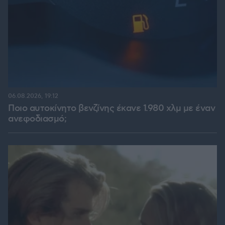
06.08.2026, 19:12
Ποιο αυτοκίνητο βενζίνης έκανε 1.980 χλμ με έναν
ανεφοδιασμό;