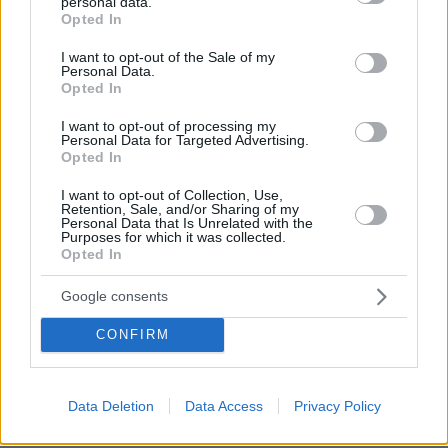
personal data.
grant or deny consent to Google and its third-party tags to
Opted In
τα ερωτήματα που παραμένουν ανοιχτά.
use your data for below specified purposes in below Google
consent section.
I want to opt-out of the Sale of my
Personal Data.
Οι δηλώσεις του δημάρχου και οι αντιδράσεις
Opted In
Απαντήσεις αναζητήθηκαν και από τη δημοτική
I want to opt-out of processing my
αρχή Γόρτυνας. Ο δήμαρχος Μιχάλης
Personal Data for Targeted Advertising.
Opted In
Κοκολάκης δήλωσε ότι είχε συνεργασία με τον
πρόεδρο του χωριού, ωστόσο δεν θυμάται να
I want to opt-out of Collection, Use,
Retention, Sale, and/or Sharing of my
είχαν τεθεί επισήμως ζητήματα που
Personal Data that Is Unrelated with the
Purposes for which it was collected.
αφορούσαν προβλήματα με κτηνοτρόφους ή
Opted In
υποθέσεις παράνομης βόσκησης.
Google consents
Η τοποθέτηση αυτή προκάλεσε αντιδράσεις
CONFIRM
από συγγενείς του θύματος, οι οποίοι
υποστήριξαν ότι στο παρελθόν είχαν γίνει
επανειλημμένες αναφορές για τα προβλήματα
Data Deletion
Data Access
Privacy Policy
που αντιμετώπιζαν οι κάτοικοι της περιοχής.