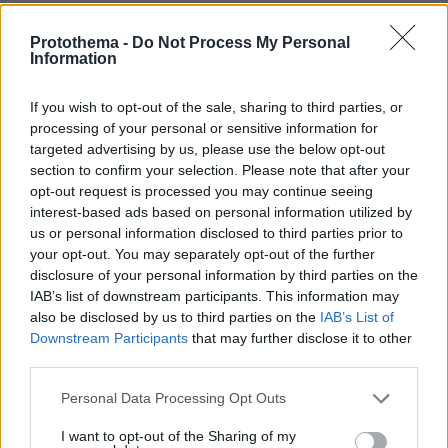
Η ξαδέλφη του θύματος, Άννα Δασκαλάκη,
Protothema -
Do Not Process My Personal
μίλησε για την ανάγκη να αποκαλυφθεί όλη η
Information
αλήθεια γύρω από τις συνθήκες του θανάτου
If you wish to opt-out of the sale, sharing to third parties, or
του.
processing of your personal or sensitive information for
targeted advertising by us, please use the below opt-out
Όπως ανέφερε, η οικογένεια δεν επιθυμεί να
section to confirm your selection. Please note that after your
αποδώσει ευθύνες χωρίς αποδείξεις και
opt-out request is processed you may continue seeing
αναμένει τα αποτελέσματα της επίσημης
interest-based ads based on personal information utilized by
us or personal information disclosed to third parties prior to
έρευνας. Παράλληλα, υπογράμμισε ότι ο
your opt-out. You may separately opt-out of the further
Αλέξανδρος Δασκαλάκης ήταν ιδιαίτερα
disclosure of your personal information by third parties on the
δεμένος με το χωριό του και πίστευε ότι έπρεπε
IAB’s list of downstream participants. This information may
να υπερασπίζεται τα συμφέροντα της τοπικής
also be disclosed by us to third parties on the
IAB’s List of
Downstream Participants
that may further disclose it to other
κοινωνίας.
third parties.
Η οικογένεια επιμένει ότι το βασικό ζητούμενο
Please note that this website/app uses one or more Google
Personal Data Processing Opt Outs
services and may gather and store information including but
είναι να διαλευκανθεί πλήρως η υπόθεση και
not limited to your visit or usage behaviour. You may click to
I want to opt-out of the Sharing of my
να υπάρξουν ξεκάθαρες απαντήσεις για όλα