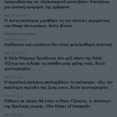
τραγουδώντας το «Καλοκαιρινά ραντεβού»: Επιτέλους
μια φυσική ομορφιά, της γράφουν
πριν 25 λεπτά
Ο Αντετοκούνμπο μιμήθηκε τις πιο αστείες γκριμάτσες
του Μπαμ Αντεμπάγιο, δείτε βίντεο
ΜΠΑΜΠΗΣ ΚΟΥΤΡΑΣ
πριν 30 λεπτά
Επιδόματα και κουπόνια δεν είναι φιλελεύθερη πολιτική
πριν 35 λεπτά
Η Χέιλι Μπίμπερ ξεσάλωσε στο ροζ πάρτι της Κάιλι
Τζένερ και έγλυψε τα οπίσθια μιας φίλης τους, δείτε
φωτογραφίες
πριν μία ώρα
Η Αγγελική Δαλιάνη απολαμβάνει το καλοκαίρι: «Ζω την
καλύτερη περίοδο της ζωής μου», δείτε φωτογραφίες
πριν μία ώρα
Πέθανε σε ηλικία 84 ετών ο Μπεν Τζόουνς, ο «Κούτερ»
της θρυλικής σειράς «The Dukes of Hazzard»
πριν μία ώρα