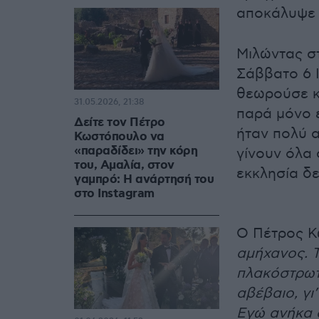
αποκάλυψε
Μιλώντας σ
Σάββατο 6 Ι
θεωρούσε κ
31.05.2026, 21:38
παρά μόνο 
Δείτε τον Πέτρο
ήταν πολύ 
Κωστόπουλο να
«παραδίδει» την κόρη
γίνουν όλα 
του, Αμαλία, στον
εκκλησία δε
γαμπρό: Η ανάρτησή του
στο Instagram
Ο Πέτρος Κ
αμήχανος. 
πλακόστρωτο
αβέβαιο, γι
Εγώ ανήκα 