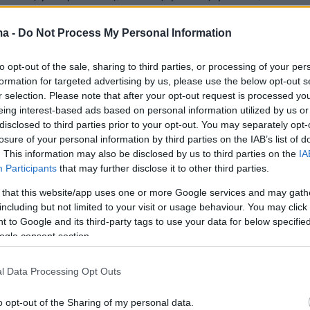
εώρησαν μεγάλο κατόρθωμα να παντρευτεί το
 Πάντα πίστευα ότι πρέπει να γίνει ένα
ma -
Do Not Process My Personal Information
νο παιδί, να σπουδάσει, να έχει μια μόρφωση
to opt-out of the sale, sharing to third parties, or processing of your per
ς σπουδές, να τα καταφέρει στη ζωή της. Και
formation for targeted advertising by us, please use the below opt-out s
. Ποτέ δεν είχα συζητήσει με την Αμαλία για
r selection. Please note that after your opt-out request is processed y
οτέ δεν την είπα αν θα παντρευτεί και πότε.
eing interest-based ads based on personal information utilized by us or
disclosed to third parties prior to your opt-out. You may separately opt-
λεξάνδρα. Εγώ πιστεύω ότι τα παιδιά πρέπει
losure of your personal information by third parties on the IAB’s list of
ονται όπως είναι, και αν είναι να παντρευτού
. This information may also be disclosed by us to third parties on the
IA
ωτα, καλώς να το κάνουν, αλλιώς ποτέ. Μέσα
Participants
that may further disclose it to other third parties.
ητο, μέχρι να την παραδώσω, δεν
 that this website/app uses one or more Google services and may gath
ε τίποτα, άγχος μόνο. Τη φωτογραφία που
including but not limited to your visit or usage behaviour. You may click 
 to Google and its third-party tags to use your data for below specifi
α στο αυτοκίνητο, την τράβηξε μόνη της την
ogle consent section.
τιγμή
».
l Data Processing Opt Outs
ντεο
o opt-out of the Sharing of my personal data.