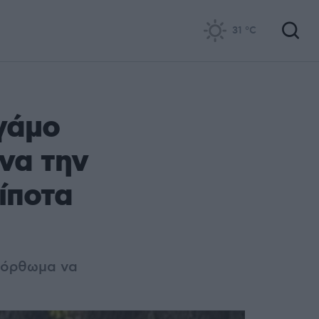
31
°C
γάμο
να την
ίποτα
τόρθωμα να