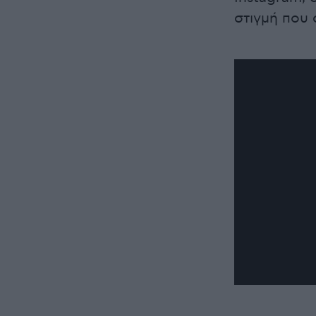
στιγμή που 
0
seconds
of