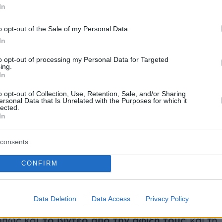
In
o opt-out of the Sale of my Personal Data.
In
to opt-out of processing my Personal Data for Targeted
ing.
In
o opt-out of Collection, Use, Retention, Sale, and/or Sharing
ersonal Data that Is Unrelated with the Purposes for which it
lected.
In
ου ο Πέτρος Κωστόπουλος παρέδωσε την κόρ
αμπρό του
consents
CONFIRM
φία μέσα στο αυτοκίνητο με την κόρη του
πό την φτάσουν στην εκκλησία την ανέβασε
Data Deletion
Data Access
Privacy Policy
 στον προσωπικό του λογαριασμό στο
όπως και
το βίντεο από την άφιξή τους
και τη