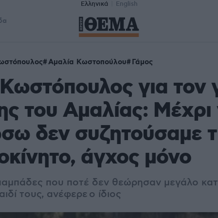
Ελληνικά
English
δα
ωστόπουλος
Αμαλία Κωστοπούλου
Γάμος
Κωστόπουλος για τον 
ης του Αμαλίας: Μέχρι 
σω δεν συζητούσαμε τ
οκίνητο, άγχος μόνο
παμπάδες που ποτέ δεν θεώρησαν μεγάλο κα
αιδί τους, ανέφερε ο ίδιος