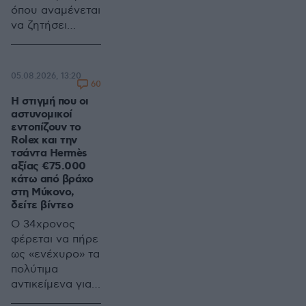
όπου αναμένεται
να ζητήσει
προθεσμία για
να απολογηθεί –
Συνεχίζονται οι
05.08.2026, 13:20
έρευνες για τον
60
εντοπισμό και
H στιγμή που οι
αστυνομικοί
άλλων
εντοπίζουν το
εμπλεκομένων
Rolex και την
τσάντα Hermès
αξίας €75.000
κάτω από βράχο
στη Μύκονο,
δείτε βίντεο
Ο 34χρονος
φέρεται να πήρε
ως «ενέχυρο» τα
πολύτιμα
αντικείμενα για
την πληρωμή της