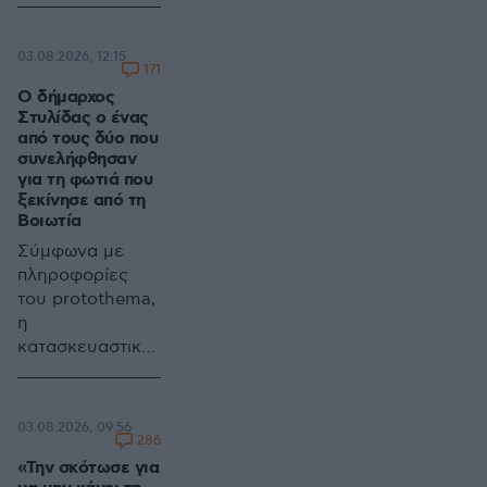
προς έναν...
άγνωστο
αποστολέα,
03.08.2026, 12:15
χωρίς ωστόσο να
171
τα καταφέρει
Ο δήμαρχος
Στυλίδας ο ένας
από τους δύο που
συνελήφθησαν
για τη φωτιά που
ξεκίνησε από τη
Βοιωτία
Σύμφωνα με
πληροφορίες
του protothema,
η
κατασκευαστική
εταιρεία του
Ιωάννη
Αποστόλου
03.08.2026, 09:56
φέρεται να είχε
286
αναλάβει την
«Την σκότωσε για