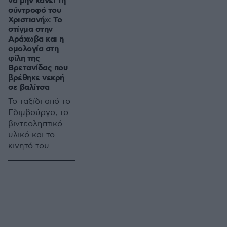
να μην κάνει τη
κατασκευή του
σύντροφό του
εναέριου
Χριστιανή»: Το
δικτύου
στίγμα στην
μεταφοράς
Αράχωβα και η
ηλεκτρικής
ομολογία στη
ενέργειας από
φίλη της
Βρετανίδας που
το οποίο
βρέθηκε νεκρή
εκτιμάται ότι
σε βαλίτσα
προκλήθηκε η
Το ταξίδι από το
πυρκαγιά
Εδιμβούργο, το
βιντεοληπτικό
υλικό και το
κινητό του
θύματος
«έδειξαν» τον
Αφγανό δράστη