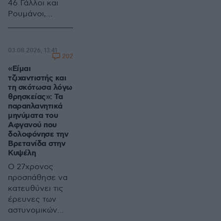
46 Γάλλοι και
Ρουμάνοι,
δίνουν μάχη με
τα «καντηλάκια»
- «Οι φλόγες
03.08.2026, 13:41
μπήκαν στις
202
αυλές στη
«Είμαι
τζιχαντιστής και
Λούμπα, αλλά
τη σκότωσα λόγω
δεν έκαψαν
θρησκείας»: Τα
σπίτια» λέει ο
παραπλανητικά
δήμαρχος
μηνύματα του
Μεγαρέων
Αφγανού που
δολοφόνησε την
Βρετανίδα στην
Κυψέλη
Ο 27χρονος
προσπάθησε να
κατευθύνει τις
έρευνες των
αστυνομικών