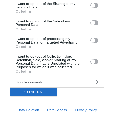
σημειωθεί τον
not limited to your visit or usage behaviour. You may click to
I want to opt-out of the Sharing of my
τουρίστα στη
personal data.
Μάιο του 2026
Μύκονο, τα
grant or deny consent to Google and its third-party tags to
Opted In
στη Δανία
έκρυψε κάτω από
use your data for below specified purposes in below Google
βράχους
consent section.
I want to opt-out of the Sale of my
Personal Data.
Ο 34χρονος
Opted In
φέρεται να πήρε
ως «ενέχυρο» τα
I want to opt-out of processing my
Personal Data for Targeted Advertising.
πολύτιμα
Opted In
αντικείμενα για
την πληρωμή της
I want to opt-out of Collection, Use,
διαδρομής και
Retention, Sale, and/or Sharing of my
Personal Data that Is Unrelated with the
στη συνέχεια
Purposes for which it was collected.
7
04.08.2026, 14:28
εξαφανίστηκε –
Opted In
Μυστήριο γύρω
Συνελήφθη από
από τον θάνατο
την ΕΛ.ΑΣ., τα
Google consents
68χρονου που
κλοπιμαία
εντοπίστηκε
CONFIRM
νεκρός στο σπίτι
βρέθηκαν κοντά
του στις Σέρρες,
στον Ιερό Ναό
τι «είδε» η
Αγίου Παταπίου
ιατροδικαστής
Data Deletion
Data Access
Privacy Policy