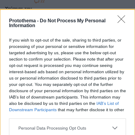
προσπάθεια να
22
μετακυλήσει τις
Χτύπησε την
πεθερά του
ευθύνες του
μπροστά στο
Protothema -
Do Not Process My Personal
αλλού - Αύριο η
5χρονο παιδί του
Information
απολογία του
και συνελήφθη
στον ανακριτή
35χρονος στην
If you wish to opt-out of the sale, sharing to third parties, or
Καλλιθέα
processing of your personal or sensitive information for
Στην κατάθεσή
targeted advertising by us, please use the below opt-out
της, η πεθερά
section to confirm your selection. Please note that after your
του δράστη,
opt-out request is processed you may continue seeing
φέρεται να
interest-based ads based on personal information utilized by
αναφέρθηκε και
us or personal information disclosed to third parties prior to
σε παλαιότερα
your opt-out. You may separately opt-out of the further
disclosure of your personal information by third parties on the
περιστατικά
IAB’s list of downstream participants. This information may
σωματικής βίας
05.08.2026, 07:29
also be disclosed by us to third parties on the
IAB’s List of
σε βάρος της
189
Downstream Participants
that may further disclose it to other
κόρης της,
Έλληνας οδηγός
third parties.
έκλεψε τσάντα
υποστηρίζοντας
Hermès και Rolex
ότι το πιο
Please note that this website/app uses one or more Google
Personal Data Processing Opt Outs
αξίας €75.000
πρόσφατο είχε
services and may gather and store information including but
από Ουκρανό