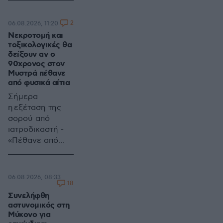
χτίσει μαζί στην
Ελλάδα, τις
2
06.08.2026, 11:20
επαφές τους με
Νεκροτομή και
την 38χρονη
τοξικολογικές θα
Βρετανίδα, αλλά
δείξουν αν ο
και μια σειρά
90χρονος στον
Μυστρά πέθανε
περιστατικών
από φυσικά αίτια
που της
προκάλεσαν
Σήμερα
έντονη ανησυχία
η εξέταση της
σορού από
ιατροδικαστή -
«Πέθανε από
φυσικά αίτια»
υποστηρίζει ο
γιος του που τον
06.08.2026, 08:33
είχε βάλει νεκρό
18
στην κατάψυξη
Συνελήφθη
αστυνομικός στη
για να εισπράττει
Μύκονο για
τη σύνταξή του