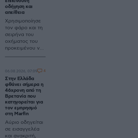
επικίνδυνη
οδήγηση και
απείθεια
Χρησιμοποίησε
τον φάρο και τη
σειρήνα του
οχήματος του
προκειμένου να
προσπεράσει
αυτοκίνητα που
είχαν
4
06.08.2026, 07:09
ακινητοποιηθεί
Στην Ελλάδα
λόγω αυξημένης
φθάνει σήμερα η
κυκλοφορία και
46χρονη από τη
έκανε
Βρετανία που
κατηγορείται για
επικίνδυνος
τον εμπρησμό
ελιγμούς
στη Marfin
Αύριο οδηγείται
σε εισαγγελέα
και ανακριτή,