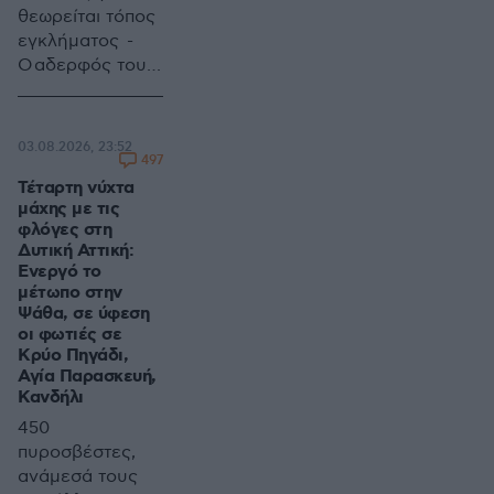
θεωρείται τόπος
εγκλήματος -
Ο αδερφός του
αντιδημάρχου
κατηγορείται για
απείθεια και
03.08.2026, 23:52
παραβίαση
497
φυλασσόμενου
Τέταρτη νύχτα
μάχης με τις
χώρου
φλόγες στη
Δυτική Αττική:
Ενεργό το
μέτωπο στην
Ψάθα, σε ύφεση
οι φωτιές σε
Κρύο Πηγάδι,
Αγία Παρασκευή,
Κανδήλι
450
πυροσβέστες,
ανάμεσά τους