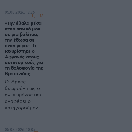
διαδρομής και
στη συνέχεια
05.08.2026, 12:26
εξαφανίστηκε
118
«Την έβαλα μέσα
στον πανικό μου
σε μια βαλίτσα,
την έδωσα σε
έναν γέρο»: Τι
ισχυρίστηκε ο
Αφγανός στους
αστυνομικούς για
τη δολοφονία της
Βρετανίδας
Οι Αρχές
θεωρούν πως ο
ηλικιωμένος που
αναφέρει ο
κατηγορούμενος
δεν υπάρχει και
ότι αποτελεί
απλώς μια
05.08.2026, 10:05