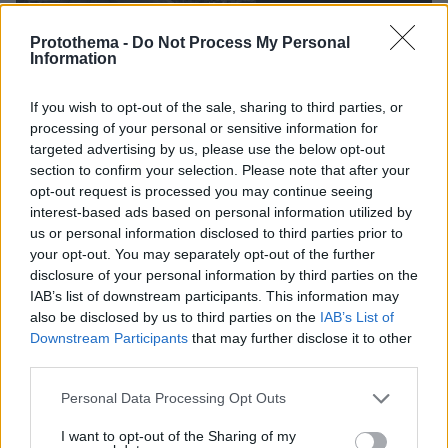
Protothema -
Do Not Process My Personal
Information
If you wish to opt-out of the sale, sharing to third parties, or
processing of your personal or sensitive information for
targeted advertising by us, please use the below opt-out
section to confirm your selection. Please note that after your
opt-out request is processed you may continue seeing
interest-based ads based on personal information utilized by
Έτσι, σύμφωνα με τα στοιχεία που
us or personal information disclosed to third parties prior to
your opt-out. You may separately opt-out of the further
περιλαμβάνονται στη δικογραφία, η εικόνα
disclosure of your personal information by third parties on the
χλιδής που προβαλλόταν επί χρόνια μέσα από
IAB’s list of downstream participants. This information may
τα κοινωνικά δίκτυα φαίνεται πως αποτέλεσε
also be disclosed by us to third parties on the
IAB’s List of
ένα από τα πρώτα νήματα που άρχισαν να
Downstream Participants
that may further disclose it to other
third parties.
ξετυλίγουν οι ερευνητές. Οι φωτογραφίες με
τις Porsche, τις Ferrari, τις Lamborghini και το
Please note that this website/app uses one or more Google
Personal Data Processing Opt Outs
σύνθημα «No Villa No Party» δεν έμειναν
services and may gather and store information including but
not limited to your visit or usage behaviour. You may click to
I want to opt-out of the Sharing of my
απλώς στα social media, αλλά κατέληξαν να