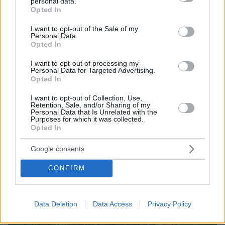
personal data.
grant or deny consent to Google and its third-party tags to
αποτελούν μέρος του αποδεικτικού υλικού μιας
Opted In
use your data for below specified purposes in below Google
από τις πιο πολυσυζητημένες υποθέσεις των
consent section.
I want to opt-out of the Sale of my
τελευταίων μηνών.
Personal Data.
Opted In
I want to opt-out of processing my
protothema.gr στο Google News
Ακολουθήστε το
Personal Data for Targeted Advertising.
Opted In
και μάθετε πρώτοι όλες τις ειδήσεις
I want to opt-out of Collection, Use,
Ειδήσεις
Δείτε όλες τις τελευταίες
από την Ελλάδα
Retention, Sale, and/or Sharing of my
Personal Data that Is Unrelated with the
και τον Κόσμο, τη στιγμή που συμβαίνουν, στο
Purposes for which it was collected.
Protothema.gr
Opted In
Google consents
Σχετικά Άρθρα
CONFIRM
Data Deletion
Data Access
Privacy Policy