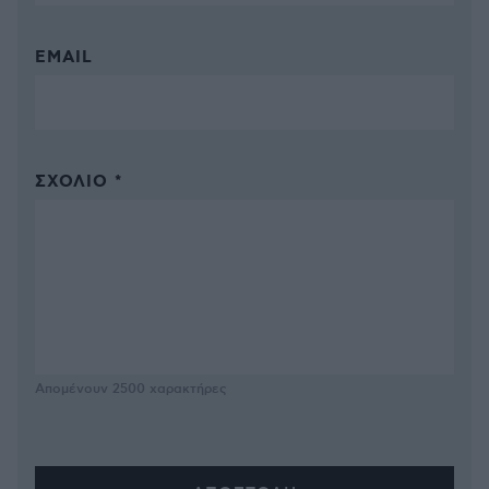
EMAIL
ΣΧΌΛΙΟ *
Απομένουν
2500
χαρακτήρες