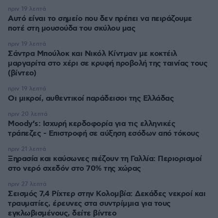
πριν 19 λεπτά
Αυτό είναι το σημείο που δεν πρέπει να πειράζουμε
ποτέ στη μουσούδα του σκύλου μας
πριν 19 λεπτά
Σάντρα Μπούλοκ και Νικόλ Κίντμαν με κοκτέιλ
μαργαρίτα στο χέρι σε κρυφή προβολή της ταινίας τους
(βίντεο)
πριν 19 λεπτά
Οι μικροί, αυθεντικοί παράδεισοι της Ελλάδας
πριν 20 λεπτά
Moody’s: Ισχυρή κερδοφορία για τις ελληνικές
τράπεζες - Επιστροφή σε αύξηση εσόδων από τόκους
πριν 21 λεπτά
Ξηρασία και καύσωνες πιέζουν τη Γαλλία: Περιορισμοί
στο νερό σχεδόν στο 70% της χώρας
πριν 27 λεπτά
Σεισμός 7,4 Ρίχτερ στην Κολομβία: Δεκάδες νεκροί και
τραυματίες, έρευνες στα συντρίμμια για τους
εγκλωβισμένους, δείτε βίντεο