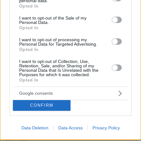
personal data.
grant or deny consent to Google and its third-party tags to
Opted In
use your data for below specified purposes in below Google
Απομένουν
2500
χαρακτήρες
consent section.
I want to opt-out of the Sale of my
Personal Data.
Opted In
I want to opt-out of processing my
Personal Data for Targeted Advertising.
Opted In
I want to opt-out of Collection, Use,
* Υποχρεωτικά πεδία
Retention, Sale, and/or Sharing of my
Personal Data that Is Unrelated with the
Purposes for which it was collected.
Opted In
ΡΟΗ ΕΙΔΗΣΕΩΝ
Google consents
Ειδήσεις
Δημοφιλή
Σχολιασμένα
CONFIRM
πριν 2 λεπτά
Η απόλυτη υποκρισία του Ελληνικού κράτους
Data Deletion
Data Access
Privacy Policy
ΓΙΑΝΝΗΣ ΣΕΡΕΤΗΣ