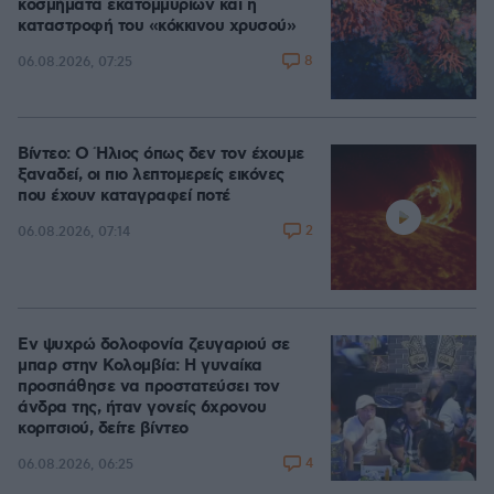
κοσμήματα εκατομμυρίων και η
καταστροφή του «κόκκινου χρυσού»
8
06.08.2026, 07:25
Βίντεο: Ο Ήλιος όπως δεν τον έχουμε
ξαναδεί, οι πιο λεπτομερείς εικόνες
που έχουν καταγραφεί ποτέ
2
06.08.2026, 07:14
Εν ψυχρώ δολοφονία ζευγαριού σε
μπαρ στην Κολομβία: Η γυναίκα
προσπάθησε να προστατεύσει τον
άνδρα της, ήταν γονείς 6χρονου
κοριτσιού, δείτε βίντεο
4
06.08.2026, 06:25