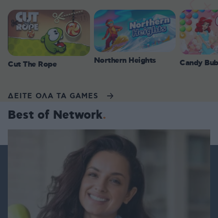
Northern Heights
Candy Bub
Cut The Rope
ΔΕΙΤΕ ΟΛΑ ΤΑ GAMES
Best of Network