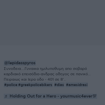
@lepidasspyros
Συνοδεια....Γυναικα ημιλυποθυμη απο σοβαρό
καρδιακό επεισόδιο-ανδρας οδηγος σε πανικό...
Πειραιως και Ιερα οδο - 401 σε 8'..
#police
#greekpolicebikers
#dias
#amesidrasi
♬ Holding Out for a Hero - yourmusic4ever💯