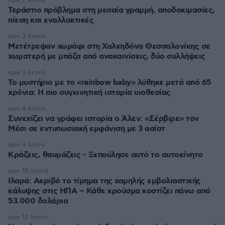
πριν 2 λεπτά
Τεράστιο πρόβλημα στη μεσαία γραμμή, αποδοκιμασίες,
πίεση και εναλλακτικές
πριν 3 λεπτά
Μετέτρεψαν χωράφι στη Χαλκηδόνα Θεσσαλονίκης σε
χωματερή με μπάζα από ανακαινίσεις, δύο συλλήψεις
πριν 3 λεπτά
Το μυστήριο με το «rainbow baby» λύθηκε μετά από 65
χρόνια: Η πιο συγκινητική ιστορία υιοθεσίας
πριν 4 λεπτά
Συνεχίζει να γράφει ιστορία ο Άλεν: «Σέρβιρε» τον
Μέσι σε εντυπωσιακή εμφάνιση με 3 ασίστ
πριν 4 λεπτά
Κράζεις, θαυμάζεις - Ξεπούλησε αυτό το αυτοκίνητο
πριν 10 λεπτά
Ιλαρά: Ακριβό το τίμημα της χαμηλής εμβολιαστικής
κάλυψης στις ΗΠΑ – Κάθε κρούσμα κοστίζει πάνω από
53.000 δολάρια
πριν 12 λεπτά