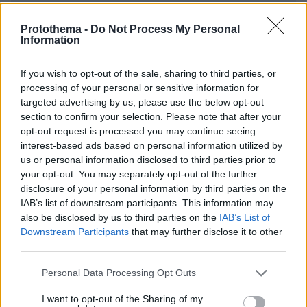
ΠΡΟΣΘΗΚΗ ΣΧΟΛΙΟΥ
Protothema -
Do Not Process My Personal
Information
ΌΝΟΜΑ *
If you wish to opt-out of the sale, sharing to third parties, or
processing of your personal or sensitive information for
targeted advertising by us, please use the below opt-out
section to confirm your selection. Please note that after your
EMAIL
opt-out request is processed you may continue seeing
interest-based ads based on personal information utilized by
us or personal information disclosed to third parties prior to
your opt-out. You may separately opt-out of the further
disclosure of your personal information by third parties on the
ΣΧΌΛΙΟ *
IAB’s list of downstream participants. This information may
also be disclosed by us to third parties on the
IAB’s List of
Downstream Participants
that may further disclose it to other
third parties.
Please note that this website/app uses one or more Google
Personal Data Processing Opt Outs
services and may gather and store information including but
not limited to your visit or usage behaviour. You may click to
I want to opt-out of the Sharing of my