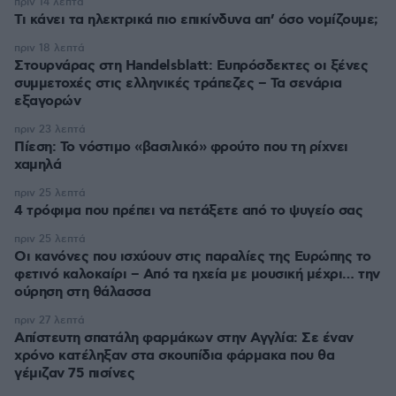
πριν 14 λεπτά
Τι κάνει τα ηλεκτρικά πιο επικίνδυνα απ’ όσο νομίζουμε;
πριν 18 λεπτά
Στουρνάρας στη Handelsblatt: Ευπρόσδεκτες οι ξένες
συμμετοχές στις ελληνικές τράπεζες – Τα σενάρια
εξαγορών
πριν 23 λεπτά
Πίεση: Το νόστιμο «βασιλικό» φρούτο που τη ρίχνει
χαμηλά
πριν 25 λεπτά
4 τρόφιμα που πρέπει να πετάξετε από το ψυγείο σας
πριν 25 λεπτά
Οι κανόνες που ισχύουν στις παραλίες της Ευρώπης το
φετινό καλοκαίρι – Από τα ηχεία με μουσική μέχρι… την
ούρηση στη θάλασσα
πριν 27 λεπτά
Απίστευτη σπατάλη φαρμάκων στην Αγγλία: Σε έναν
χρόνο κατέληξαν στα σκουπίδια φάρμακα που θα
γέμιζαν 75 πισίνες