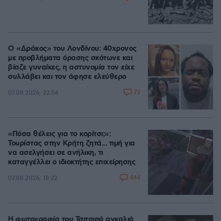
Ο «Δράκος» του Λονδίνου: 40χρονος
με προβλήματα όρασης σκότωνε και
βίαζε γυναίκες, η αστυνομία τον είχε
συλλάβει και τον άφησε ελεύθερο
73
07.08.2026, 22:54
«Πόσα θέλεις για το κορίτσι;»:
Τουρίστας στην Κρήτη ζητά... τιμή για
να ασελγήσει σε ανήλικη, τι
καταγγέλλει ο ιδιοκτήτης επιχείρησης
444
07.08.2026, 18:22
Η φωτογραφία του Τσιτσιπά αγκαλιά