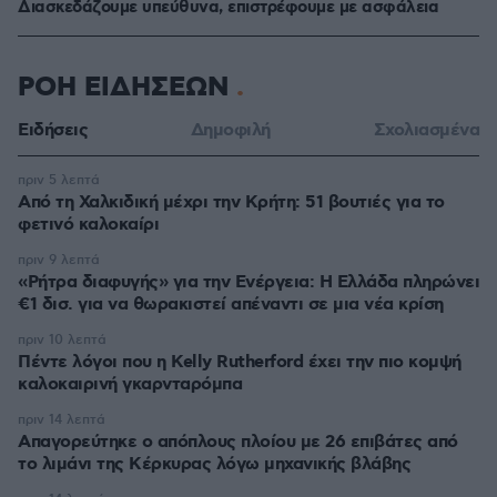
Διασκεδάζουμε υπεύθυνα, επιστρέφουμε με ασφάλεια
ΡΟΗ ΕΙΔΗΣΕΩΝ
Ειδήσεις
Δημοφιλή
Σχολιασμένα
πριν 5 λεπτά
Από τη Χαλκιδική μέχρι την Κρήτη: 51 βουτιές για το
φετινό καλοκαίρι
πριν 9 λεπτά
«Ρήτρα διαφυγής» για την Ενέργεια: Η Ελλάδα πληρώνει
€1 δισ. για να θωρακιστεί απέναντι σε μια νέα κρίση
πριν 10 λεπτά
Πέντε λόγοι που η Kelly Rutherford έχει την πιο κομψή
καλοκαιρινή γκαρνταρόμπα
πριν 14 λεπτά
Απαγορεύτηκε ο απόπλους πλοίου με 26 επιβάτες από
το λιμάνι της Κέρκυρας λόγω μηχανικής βλάβης