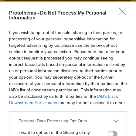
Protothema -
Do Not Process My Personal
Information
If you wish to opt-out of the sale, sharing to third parties, or
processing of your personal or sensitive information for
targeted advertising by us, please use the below opt-out
0
seconds
section to confirm your selection. Please note that after your
of
opt-out request is processed you may continue seeing
«Βγήκε έξω με το ρόπαλο και τον χτύπησε τρεις
14
interest-based ads based on personal information utilized by
seconds
φορές στο κεφάλι»: Αυτόπτης μάρτυρας περιγράφει
us or personal information disclosed to third parties prior to
την επίθεση
your opt-out. You may separately opt-out of the further
Τις στιγμές του σοβαρού επεισοδίου στην
disclosure of your personal information by third parties on the
IAB’s list of downstream participants. This information may
Καλλιθέα
όπου ο 55χρονος επιτέθηκε με
also be disclosed by us to third parties on the
IAB’s List of
ρόπαλο του μπέιζμπολ
σε δύο Αιγύπτιους
Downstream Participants
that may further disclose it to other
περιέγραψε αυτόπτης μάρτυρας.
third parties.
Please note that this website/app uses one or more Google
Personal Data Processing Opt Outs
«Βγήκε έξω με το ρόπαλο, βρήκε τον έναν από
services and may gather and store information including but
τους δύο τον χτύπησε στο κεφάλι, του έδωσε
not limited to your visit or usage behaviour. You may click to
I want to opt-out of the Sharing of my