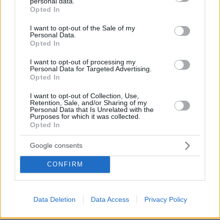
personal data.
τρεις φορές με το ρόπαλο στο κεφάλι», είπε
grant or deny consent to Google and its third-party tags to
Opted In
use your data for below specified purposes in below Google
στον ΣΚΑΪ η γυναίκα που βρισκόταν στο σημείο
consent section.
I want to opt-out of the Sale of my
όταν σημειώθηκε το περιστατικό.
Personal Data.
Opted In
γιατί τον
«Ήρθε ο δεύτερος από απέναντι
I want to opt-out of processing my
χτυπούσε
και τους είπε να καθίσουν στα
Personal Data for Targeted Advertising.
Opted In
να μην κουνηθούνε
γόνατα
να έρθει η
αστυνομία», πρόσθεσε και εξήγησε ότι
I want to opt-out of Collection, Use,
Retention, Sale, and/or Sharing of my
συγκεντρώθηκε κόσμος
για να βοηθήσει και
Personal Data that Is Unrelated with the
Purposes for which it was collected.
ζητούσε από τον δράστη να σταματήσει να
Opted In
τους χτυπά.
Google consents
Η αυτόπτης μάρτυρας είπε επίσης ότι οι
CONFIRM
πολίτες
που συγκεντρώθηκαν στο σημείο
ξέπλυναν με νερό τις πληγές του θύματος
.
Data Deletion
Data Access
Privacy Policy