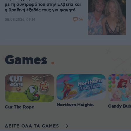
με τη σύντροφό του στην Ελβετία και
η βραδινή έξοδός τους για φαγητό
56
08.08.2026, 09:14
Games
Northern Heights
Candy Bub
Cut The Rope
ΔΕΙΤΕ ΟΛΑ ΤΑ GAMES