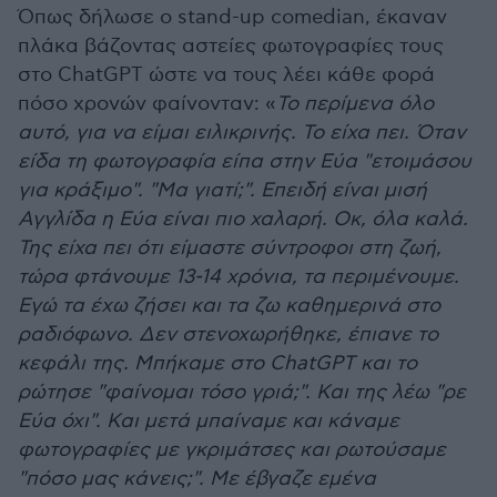
Όπως δήλωσε ο stand-up comedian, έκαναν
πλάκα βάζοντας αστείες φωτογραφίες τους
στο ChatGPT ώστε να τους λέει κάθε φορά
πόσο χρονών φαίνονταν: «
Το περίμενα όλο
αυτό, για να είμαι ειλικρινής. Το είχα πει. Όταν
είδα τη φωτογραφία είπα στην Εύα "ετοιμάσου
για κράξιμο". "Μα γιατί;". Επειδή είναι μισή
Αγγλίδα η Εύα είναι πιο χαλαρή. Οκ, όλα καλά.
Της είχα πει ότι είμαστε σύντροφοι στη ζωή,
τώρα φτάνουμε 13-14 χρόνια, τα περιμένουμε.
Εγώ τα έχω ζήσει και τα ζω καθημερινά στο
ραδιόφωνο. Δεν στενοχωρήθηκε, έπιανε το
κεφάλι της. Μπήκαμε στο ChatGPT και το
ρώτησε "φαίνομαι τόσο γριά;". Και της λέω "ρε
Εύα όχι". Και μετά μπαίναμε και κάναμε
φωτογραφίες με γκριμάτσες και ρωτούσαμε
"πόσο μας κάνεις;". Με έβγαζε εμένα