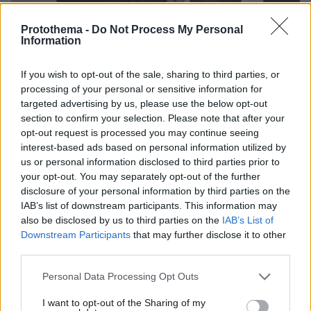
Protothema -
Do Not Process My Personal
Information
If you wish to opt-out of the sale, sharing to third parties, or
processing of your personal or sensitive information for
targeted advertising by us, please use the below opt-out
section to confirm your selection. Please note that after your
opt-out request is processed you may continue seeing
interest-based ads based on personal information utilized by
us or personal information disclosed to third parties prior to
your opt-out. You may separately opt-out of the further
disclosure of your personal information by third parties on the
IAB’s list of downstream participants. This information may
also be disclosed by us to third parties on the
IAB’s List of
Downstream Participants
that may further disclose it to other
third parties.
Please note that this website/app uses one or more Google
Personal Data Processing Opt Outs
services and may gather and store information including but
protothema.gr στο Google News
not limited to your visit or usage behaviour. You may click to
I want to opt-out of the Sharing of my
Ακολουθήστε το