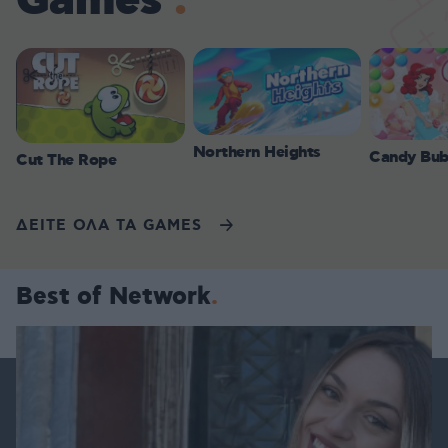
Games
Northern Heights
Candy Bub
Cut The Rope
ΔΕΙΤΕ ΟΛΑ ΤΑ GAMES
Best of Network