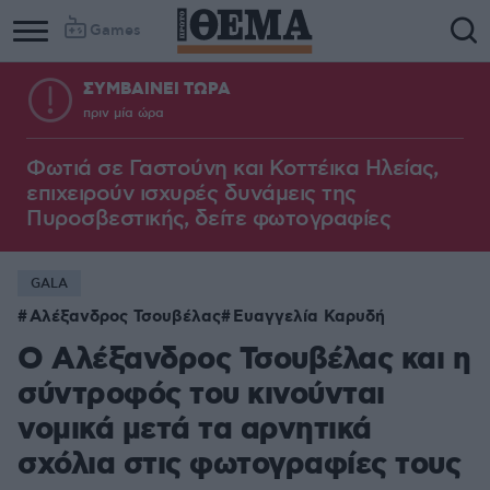
Games
ΣΥΜΒΑΙΝΕΙ ΤΩΡΑ
πριν μία ώρα
Column
Column
1
2
Φωτιά σε Γαστούνη και Κοττέικα Ηλείας,
επιχειρούν ισχυρές δυνάμεις της
Πυροσβεστικής, δείτε φωτογραφίες
GALA
Αλέξανδρος Τσουβέλας
Ευαγγελία Καρυδή
Ο Αλέξανδρος Τσουβέλας και η
σύντροφός του κινούνται
νομικά μετά τα αρνητικά
σχόλια στις φωτογραφίες τους