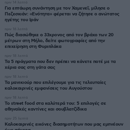
πριν 14 λεπτά
Για επτάωρη συνάντηση με τον Χαμενεΐ, μίλησε ο
Πεζεσκιάν: «Ενότητα» φέρεται να ζήτησε ο ανώτατος
ηγέτης του Ιράν
πριν 16 λεπτά
Πώς διασώθηκε ο 33χρονος από τον βράχο των 20
μέτρων στη Μήλο, δείτε φωτογραφίες από την
επιχείρηση στη Φυριπλάκα
πριν 18 λεπτά
Τα 5 πράγματα που δεν πρέπει να κάνετε ποτέ με τα
χέρια σας στη γάτα σας
πριν 18 λεπτά
Τα μανικιούρ που επιλέγουμε για τις τελευταίες
καλοκαιρινές εμφανίσεις του Αυγούστου
πριν 18 λεπτά
Το street food στα καλύτερά του: 5 επιλογές σε
αθηναϊκές καντίνες και σουβλατζίδικα
πριν 25 λεπτά
Καλοκαιρινές εικόνες διασημοτήτων που μας εμπνέουν