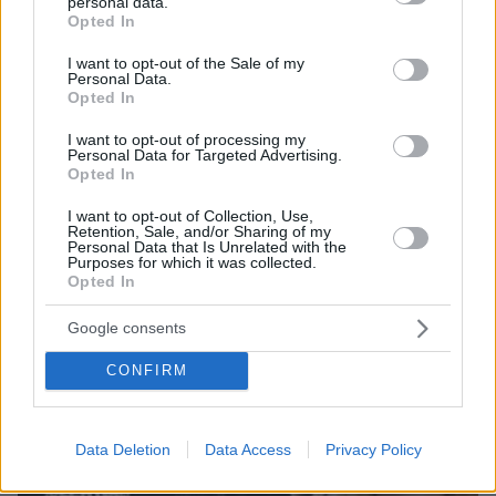
personal data.
grant or deny consent to Google and its third-party tags to
και μάθετε πρώτοι όλες τις ειδήσεις
Opted In
use your data for below specified purposes in below Google
consent section.
Ειδήσεις
I want to opt-out of the Sale of my
Δείτε όλες τις τελευταίες
από την Ελλάδα
Personal Data.
και τον Κόσμο, τη στιγμή που συμβαίνουν, στο
Opted In
Protothema.gr
I want to opt-out of processing my
Personal Data for Targeted Advertising.
Σχετικά Άρθρα
Opted In
I want to opt-out of Collection, Use,
Retention, Sale, and/or Sharing of my
Personal Data that Is Unrelated with the
Purposes for which it was collected.
Opted In
Google consents
CONFIRM
Data Deletion
Data Access
Privacy Policy