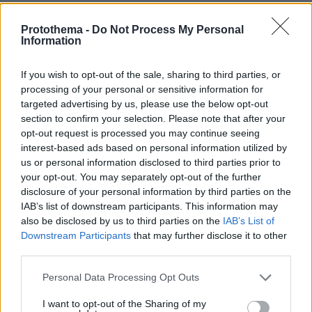
protothema.gr στο Google News
Ακολουθήστε το
Protothema -
Do Not Process My Personal
και μάθετε πρώτοι όλες τις ειδήσεις
Information
Ειδήσεις
Δείτε όλες τις τελευταίες
από την Ελλάδα
If you wish to opt-out of the sale, sharing to third parties, or
και τον Κόσμο, τη στιγμή που συμβαίνουν, στο
processing of your personal or sensitive information for
Protothema.gr
targeted advertising by us, please use the below opt-out
section to confirm your selection. Please note that after your
Σχετικά Άρθρα
opt-out request is processed you may continue seeing
interest-based ads based on personal information utilized by
us or personal information disclosed to third parties prior to
your opt-out. You may separately opt-out of the further
disclosure of your personal information by third parties on the
IAB’s list of downstream participants. This information may
also be disclosed by us to third parties on the
IAB’s List of
Downstream Participants
that may further disclose it to other
third parties.
Please note that this website/app uses one or more Google
Personal Data Processing Opt Outs
services and may gather and store information including but
not limited to your visit or usage behaviour. You may click to
I want to opt-out of the Sharing of my