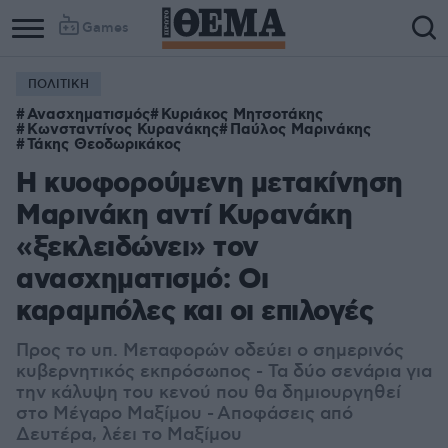
Games
ΠΟΛΙΤΙΚΗ
Column
Column
Ανασχηματισμός
Κυριάκος Μητσοτάκης
1
2
Κωνσταντίνος Κυρανάκης
Παύλος Μαρινάκης
Τάκης Θεοδωρικάκος
Η κυοφορούμενη μετακίνηση
Μαρινάκη αντί Κυρανάκη
«ξεκλειδώνει» τον
ανασχηματισμό: Οι
καραμπόλες και οι επιλογές
Προς το υπ. Μεταφορών οδεύει ο σημερινός
κυβερνητικός εκπρόσωπος - Τα δύο σενάρια για
την κάλυψη του κενού που θα δημιουργηθεί
στο Μέγαρο Μαξίμου - Αποφάσεις από
Δευτέρα, λέει το Μαξίμου