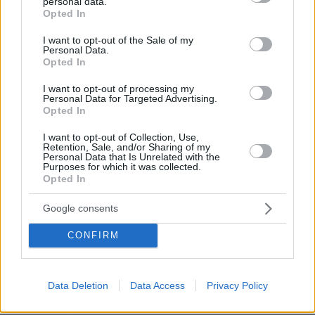
personal data.
grant or deny consent to Google and its third-party tags to
Opted In
use your data for below specified purposes in below Google
consent section.
I want to opt-out of the Sale of my
Personal Data.
Opted In
I want to opt-out of processing my
Personal Data for Targeted Advertising.
Opted In
I want to opt-out of Collection, Use,
06.06.2026, 08:28
Retention, Sale, and/or Sharing of my
Personal Data that Is Unrelated with the
Το μυστικό ραντεβού Μητσοτάκη–Κυρανάκη που κλείδωσε
Purposes for which it was collected.
την επιλογή του νέου γραμματέα της ΝΔ, την Πέμπτη οι
Opted In
αλλαγές στην κυβέρνηση
Google consents
ΣΧΟΛΙΑ
(115)
CONFIRM
ΠΡΟΣΘΗΚΗ ΣΧΟΛΙΟΥ
Data Deletion
Data Access
Privacy Policy
Καταλήξεις ονομάτων