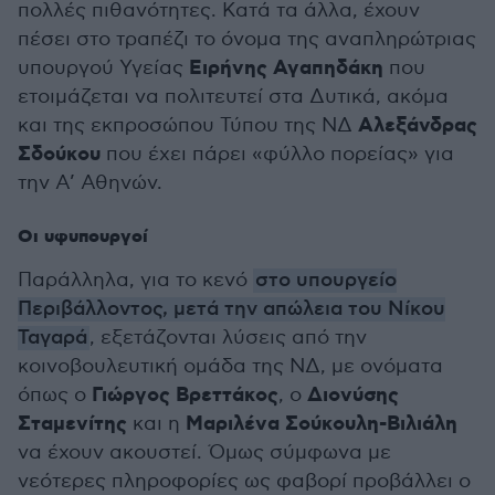
πολλές πιθανότητες. Κατά τα άλλα, έχουν
πέσει στο τραπέζι το όνομα της αναπληρώτριας
Ειρήνης Αγαπηδάκη
υπουργού Υγείας
που
ετοιμάζεται να πολιτευτεί στα Δυτικά, ακόμα
Αλεξάνδρας
και της εκπροσώπου Τύπου της ΝΔ
Σδούκου
που έχει πάρει «φύλλο πορείας» για
την Α’ Αθηνών.
Οι υφυπουργοί
Παράλληλα, για το κενό
στο υπουργείο
Περιβάλλοντος, μετά την απώλεια του Νίκου
Ταγαρά
, εξετάζονται λύσεις από την
κοινοβουλευτική ομάδα της ΝΔ, με ονόματα
Γιώργος Βρεττάκος
Διονύσης
όπως ο
, ο
Σταμενίτης
Μαριλένα Σούκουλη-Βιλιάλη
και η
να έχουν ακουστεί. Όμως σύμφωνα με
νεότερες πληροφορίες ως φαβορί προβάλλει ο