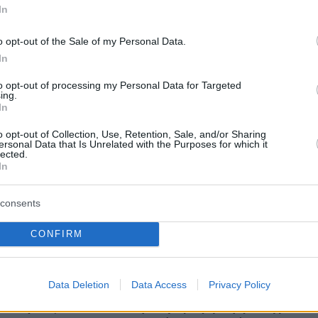
In
o opt-out of the Sale of my Personal Data.
In
to opt-out of processing my Personal Data for Targeted
protothema.gr στο Google News
το
και μάθετε πρώτοι
ing.
In
εις
o opt-out of Collection, Use, Retention, Sale, and/or Sharing
Ειδήσεις
 τελευταίες
από την Ελλάδα και τον Κόσμο, τη
ersonal Data that Is Unrelated with the Purposes for which it
lected.
Protothema.gr
μβαίνουν, στο
In
consents
Ειδήσεις
Δημοφιλή
Σχολιασμέν
ΗΣΕΩΝ
CONFIRM
πριν 17 λεπτά
να τρώτε και τι να
Στο 401 οι δύο αστυνομικοί μετά τ
Data Deletion
Data Access
Privacy Policy
α τρόφιμα και τα
τροχαίο στην Αθηνών-Σουνίου, πώ
που χρειάζονται
έγινε η σφοδρή σύγκρουση με