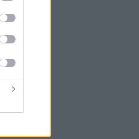
α
ο
ς