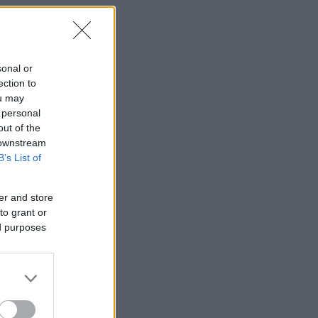
sonal or
ection to
ou may
 personal
out of the
 downstream
B’s List of
ε
er and store
to grant or
ed purposes