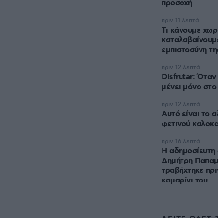
προσοχή
πριν 11 λεπτά
Τι κάνουμε χωρ
καταλαβαίνουμε
εμπιστοσύνη τη
πριν 12 λεπτά
Disfrutar: Όταν
μένει μόνο στο
πριν 12 λεπτά
Αυτό είναι το 
φετινού καλοκα
πριν 16 λεπτά
Η αδημοσίευτη
Δημήτρη Παπαμ
τραβήχτηκε πρι
καμαρίνι του