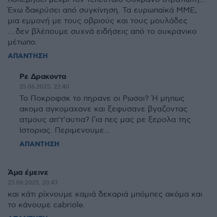
Έχω δακρύσει από συγκίνηση. Τα ευρωπαϊκά ΜΜΕ,
μια εμμονή με τους οβριούς και τους μουλάδες
....δεν βλέπουμε συχνά ειδήσεις από το ουκρανικο
μέτωπο.
ΑΠΑΝΤΗΣΗ
Ρε Δρακοντα
25.06.2025, 22:40
Το Ποκροφσκ το πηρανε οι Ρωσοι? Ή μηπως
ακομα αγκομαχανε και ξεφυσανε βγαζοντας
ατμους απ'τ'αυτια? Για πες μας ρε ξερολα της
Ιστοριας. Περιμενουμε...
ΑΠΑΝΤΗΣΗ
Άμα έμεινε
25.06.2025, 20:43
και κάτι ρίχνουμε καμιά δεκαριά μπόμπες ακόμα και
το κάνουμε cabriole.