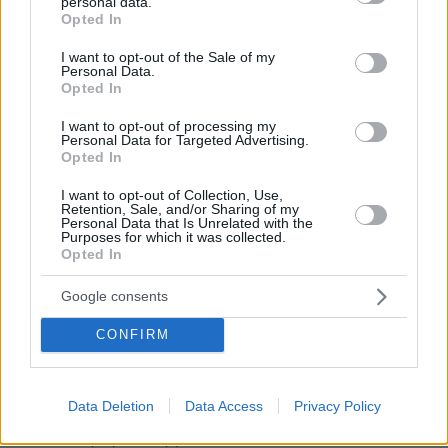
personal data.
25.06.2025, 18:06
grant or deny consent to Google and its third-party tags to
Opted In
use your data for below specified purposes in below Google
Ο μεγάλος κερδισμένος είναι το Ισραήλ . Όχι για τος
consent section.
ζημιές που έκανε στο Ιράν , αλλά για έβαλε την
I want to opt-out of the Sale of my
Personal Data.
Αμερική συμμέτοχη στον πόλεμο με το Ιράν . Τώρα
Opted In
δεν είναι μόνο πόλεμος Ισραήλ - Ιράν . Είναι και
πόλεμος ΗΠΑ - Ιράν. Και αν συνεχιστεί ξέρετε ποιός
I want to opt-out of processing my
Personal Data for Targeted Advertising.
θα χάσει. Αν δεν ξέρετε ρωτήστε τους Γερμανούς και
Opted In
τους Ιάπωνες να μάθετε.
ΑΠΑΝΤΗΣΗ
I want to opt-out of Collection, Use,
Retention, Sale, and/or Sharing of my
Personal Data that Is Unrelated with the
Fraser
Purposes for which it was collected.
Opted In
25.06.2025, 19:10
Τους Γερμανούς του νίκησαν οι Ρώσοι
Google consents
ΑΠΑΝΤΗΣΗ
CONFIRM
6-6-1944
25.06.2025, 20:03
6 Ιουνίου 1944. 7 χιλιάδες πλοία, 12 χιλιάδες
Data Deletion
Data Access
Privacy Policy
αεροπλάνα μέσα σε λίγες ώρες πέρασαν την
Μάγχη και Γερμανία τετέλεσται