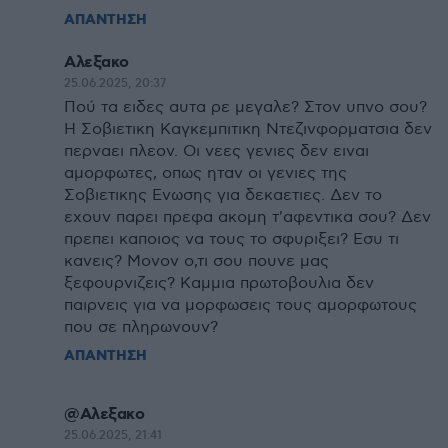
ΑΠΑΝΤΗΣΗ
Αλεξακο
25.06.2025, 20:37
Πού τα ειδες αυτα ρε μεγαλε? Στον υπνο σου?
Η Σοβιετικη Καγκεμπιτικη Ντεζινφορματσια δεν
περναει πλεον. Οι νεες γενιες δεν ειναι
αμορφωτες, οπως ηταν οι γενιες της
Σοβιετικης Ενωσης για δεκαετιες. Δεν το
εχουν παρει πρεφα ακομη τ'αφεντικα σου? Δεν
πρεπει καποιος να τους το σφυριξει? Εσυ τι
κανεις? Μονον ο,τι σου πουνε μας
ξεφουρνιζεις? Καμμια πρωτοβουλια δεν
παιρνεις για να μορφωσεις τους αμορφωτους
που σε πληρωνουν?
ΑΠΑΝΤΗΣΗ
@Αλεξακο
25.06.2025, 21:41