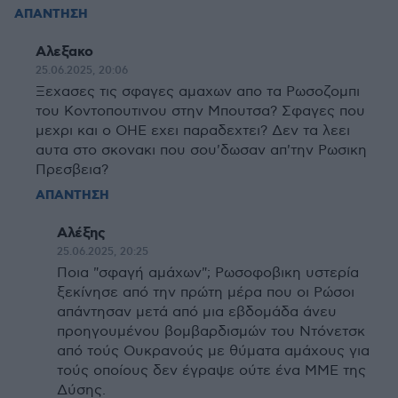
ΑΠΑΝΤΗΣΗ
Αλεξακο
25.06.2025, 20:06
Ξεχασες τις σφαγες αμαχων απο τα Ρωσοζομπι
του Κοντοπουτινου στην Μπουτσα? Σφαγες που
μεχρι και ο ΟΗΕ εχει παραδεχτει? Δεν τα λεει
αυτα στο σκονακι που σου'δωσαν απ'την Ρωσικη
Πρεσβεια?
ΑΠΑΝΤΗΣΗ
Αλέξης
25.06.2025, 20:25
Ποια "σφαγή αμάχων"; Ρωσοφοβικη υστερία
ξεκίνησε από την πρώτη μέρα που οι Ρώσοι
απάντησαν μετά από μια εβδομάδα άνευ
προηγουμένου βομβαρδισμών του Ντόνετσκ
από τούς Ουκρανούς με θύματα αμάχους για
τούς οποίους δεν έγραψε ούτε ένα ΜΜΕ της
Δύσης.