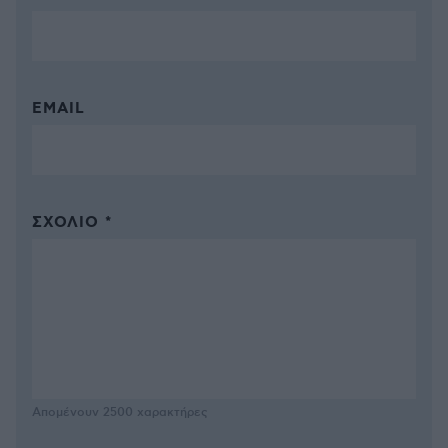
EMAIL
ΣΧΌΛΙΟ *
Απομένουν
2500
χαρακτήρες