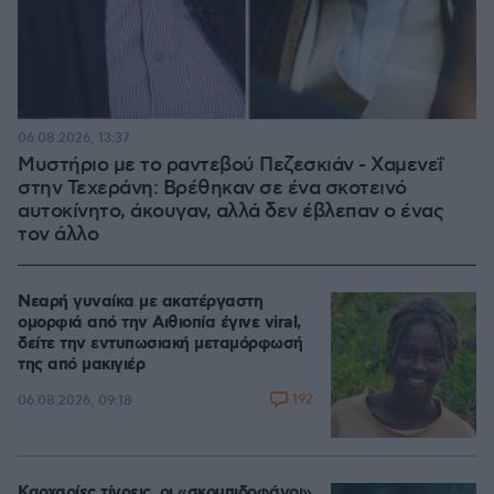
06.08.2026, 13:37
Μυστήριο με το ραντεβού Πεζεσκιάν - Χαμενεΐ
στην Τεχεράνη: Βρέθηκαν σε ένα σκοτεινό
αυτοκίνητο, άκουγαν, αλλά δεν έβλεπαν ο ένας
τον άλλο
Νεαρή γυναίκα με ακατέργαστη
ομορφιά από την Αιθιοπία έγινε viral,
δείτε την εντυπωσιακή μεταμόρφωσή
της από μακιγιέρ
192
06.08.2026, 09:18
Καρχαρίες τίγρεις, οι «σκουπιδοφάγοι»