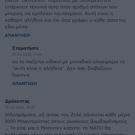
πλέον "ακίνδυνοι" πύραυλοι, με δεδομένο ότι
υπάρχουν τεχνικά όρια στον αριθμό στόχων που
μπορείς να εμπλέκει ταυτόχρονα. Αυτή είναι η
καθαρή αλήθεια και όχι όσα γράφει ο κάθε άσχετος
εδώ μέσα..
ΑΠΑΝΤΗΣΗ
Σταματήστε
26.06.2025, 17:44
να το παίζεται ειδικοί με μοναδικό επιχείρημα το
"αυτή είναι η αλήθεια". Δεν σας διαβάζουν
5χρονα.
ΑΠΑΝΤΗΣΗ
Δράκοντας
25.06.2025, 21:32
Ψιλοπράματα...εξ αιτίας του Ζελέ χάνονται κάθε μέρα
1000 Μπαντερίστας στους ρωσικους βομβαρδισμούς
... Το είπε και ο Μπάιντεν κάποτε: το ΝΑΤΟ θα
πολεμήσει μέχρι τον τελευταίο Ουκρανό στρατιώτη...