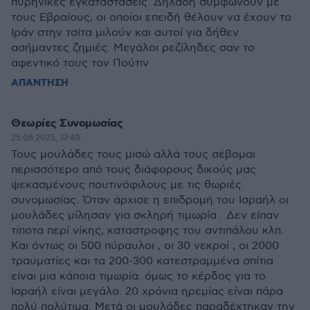
πυρηνικές εγκαταστάσεις. Δηλαδή συμφωνούν με
τους Εβραίους, οι οποίοι επειδή θέλουν να έχουν το
Ιράν στην τσίτα μιλούν και αυτοί για δήθεν
ασήμαντες ζημιές. Μεγάλοι ρεζίληδες σαν το
αφεντικό τους τον Πούτιν
ΑΠΑΝΤΗΣΗ
Θεωρίες Συνομωσίας
25.06.2025, 17:40
Τους μουλάδες τους μισώ αλλά τους σέβομαι
περισσότερο από τους διάφορους δικούς μας
ψεκασμένους πουτινόφιλους με τις θωριές
συνομωσίας. Όταν άρχισε η επιδρομή του Ισραήλ οι
μουλάδες μίλησαν για σκληρή τιμωρία . Δεν είπαν
τίποτα περί νίκης, καταστροφης του αντιπάλου κλπ.
Και όντως οι 500 πύραυλοι , οι 30 νεκροί , οι 2000
τραυματίες και τα 200-300 κατεστραμμένα σπίτια
είναι μια κάποια τιμωρία. όμως το κέρδος για το
Ισραήλ είναι μεγάλο. 20 χρόνια ηρεμίας είναι πάρα
πολύ πολύτιμα. Μετά οι μουλάδες παραδέχτηκαν την