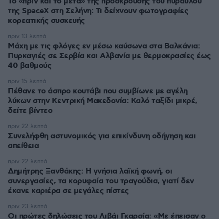
Το «πριν και το μετά» της πρόσκρουσης του πυραύλου
της SpaceX στη Σελήνη: Τι δείχνουν φωτογραφίες
κορεατικής συσκευής
πριν 13 λεπτά
Μάχη με τις φλόγες εν μέσω καύσωνα στα Βαλκάνια:
Πυρκαγιές σε Σερβία και Αλβανία με θερμοκρασίες έως
40 βαθμούς
πριν 15 λεπτά
Πέθανε το άσπρο κουτάβι που συμβίωνε με αγέλη
λύκων στην Κεντρική Μακεδονία: Καλό ταξίδι μικρέ,
δείτε βίντεο
πριν 22 λεπτά
Συνελήφθη αστυνομικός για επικίνδυνη οδήγηση και
απείθεια
πριν 22 λεπτά
Δημήτρης Ξανθάκης: Η γνήσια λαϊκή φωνή, οι
συνεργασίες, τα κορυφαία του τραγούδια, γιατί δεν
έκανε καριέρα σε μεγάλες πίστες
πριν 23 λεπτά
Οι πρώτες δηλώσεις του Λιβάι Γκαρσία: «Με έπεισαν ο