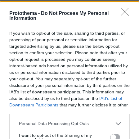
17.02.2022-23.04.2024 ψάξε στο ίντερνετ τι
γινόταν στο Ντομπας σε αυτές τις
Protothema -
Do Not Process My Personal
ημερομηνίες. Πότε ξεκίνησε επιστράτευση στο
Information
Ντομπας και πότε ξεκίνησαν πρώτοι
πρόσφυγες από το Ντομπας στην Ρωσία. Ψάξε
If you wish to opt-out of the sale, sharing to third parties, or
επίσης γιατί η Ρωσία αναγνώρισε άρον άρον τις
processing of your personal or sensitive information for
επαρχίες Ντόνετσκ και Λουγκανσκ ως
targeted advertising by us, please use the below opt-out
ανεξάρτητα κράτη και πότε το έκανε.
section to confirm your selection. Please note that after your
opt-out request is processed you may continue seeing
ΑΠΑΝΤΗΣΗ
interest-based ads based on personal information utilized by
us or personal information disclosed to third parties prior to
Αλεξακο
your opt-out. You may separately opt-out of the further
25.06.2025, 22:27
disclosure of your personal information by third parties on the
Ειναι που ειναι ο Κοντοπουτινος μεγας
IAB’s list of downstream participants. This information may
παπατζης, εισαι και'συ ενα προβατο που τρωει
also be disclosed by us to third parties on the
IAB’s List of
Πουτινοσανο αβερτα κουβερτα. Ομοιος ομοιω
Downstream Participants
that may further disclose it to other
πελαζει.
third parties.
ΑΠΑΝΤΗΣΗ
Please note that this website/app uses one or more Google
Personal Data Processing Opt Outs
services and may gather and store information including but
Ισραήλ
not limited to your visit or usage behaviour. You may click to
I want to opt-out of the Sharing of my