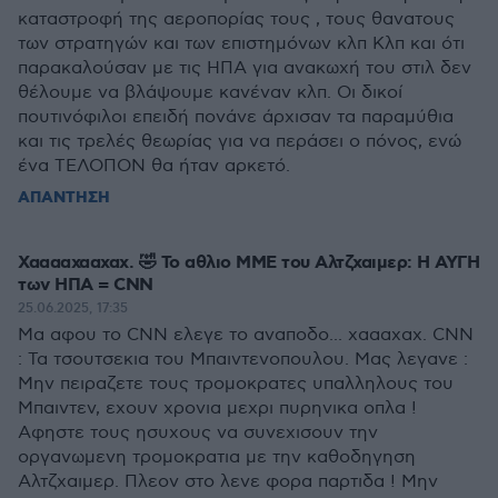
καταστροφή της αεροπορίας τους , τους θανατους
των στρατηγών και των επιστημόνων κλπ Κλπ και ότι
παρακαλούσαν με τις ΗΠΑ για ανακωχή του στιλ δεν
θέλουμε να βλάψουμε κανέναν κλπ. Οι δικοί
πουτινόφιλοι επειδή πονάνε άρχισαν τα παραμύθια
και τις τρελές θεωρίας για να περάσει ο πόνος, ενώ
ένα ΤΕΛΟΠΟΝ θα ήταν αρκετό.
ΑΠΑΝΤΗΣΗ
Χααααχααχαχ. 🤣 Το αθλιο ΜΜΕ του Αλτζχαιμερ: Η ΑΥΓΗ
των ΗΠΑ = CNN
25.06.2025, 17:35
Μα αφου το CNN ελεγε το αναποδο... χαααχαχ. CNN
: Τα τσουτσεκια του Μπαιντενοπουλου. Μας λεγανε :
Μην πειραζετε τους τρομοκρατες υπαλληλους του
Μπαιντεν, εχουν χρονια μεχρι πυρηνικα οπλα !
Αφηστε τους ησυχους να συνεχισουν την
οργανωμενη τρομοκρατια με την καθοδηγηση
Αλτζχαιμερ. Πλεον στο λενε φορα παρτιδα ! Μην