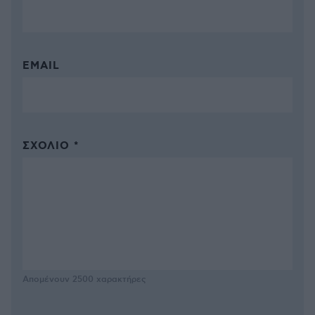
EMAIL
ΣΧΌΛΙΟ *
Απομένουν
2500
χαρακτήρες