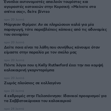
Ένοπλοι αυτονομιστές απειλούν τουρίστες και
αγοραστές κατοικιών στην Κορσική: «Μείνετε στα
σπίτια σας», δείτε βίντεο
πριν 20 λεπτά
Μόργκαν Φρίμαν: Αν σε πληρώσουν καλά για μία
παραγωγή, τότε παραβλέπεις κάποιες από τις αδυναμίες
του σεναρίου
πριν 20 λεπτά
Δείτε ποια είναι τα λάθη που συνήθως κάνουμε όταν
είμαστε στην παραλία με τον σκύλο μας
πριν 20 λεπτά
Πέντε λόγοι που η Kelly Rutherford έχει την πιο κομψή
καλοκαιρινή γκαρνταρόμπα
πριν 20 λεπτά
Ζωμός πλούσιος σε κολλαγόνο
πριν 23 λεπτά
4 εκδρομές στην Πελοπόννησο: Ιδανικοί προορισμοί για
τα Σαββατοκύριακα του καλοκαιριού
πριν 24 λεπτά