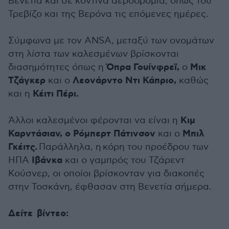
Βενετία και σε κοντινά αεροδρόμια, όπως του
Τρεβίζο και της Βερόνα τις επόμενες ημέρες.
Σύμφωνα με τον ANSA, μεταξύ των ονομάτων
στη λίστα των καλεσμένων βρίσκονται
Όπρα Γουίνφρεϊ,
Μικ
διασημότητες όπως η
ο
Τζάγκερ
Λεονάρντο Ντι Κάπριο,
και ο
καθώς
Κέιτι Πέρι.
και η
Κιμ
Άλλοι καλεσμένοι φέρονται να είναι η
Καρντάσιαν, ο Ρόμπερτ Πάτινσον
Μπιλ
και ο
Γκέιτς.
Παράλληλα, η κόρη του προέδρου των
Ιβάνκα
ΗΠΑ
και ο γαμπρός του Τζάρεντ
Κούσνερ, οι οποίοι βρίσκονταν για διακοπές
στην Τοσκάνη, έφθασαν στη Βενετία σήμερα.
Δείτε βίντεο: