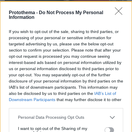
24.06.2025, 20:39
Protothema -
Do Not Process My Personal
Information
Τζεφ Μπέζος - Λόρεν Σάντσεζ: «Απαγορεύονται» τα δώρα
στον γάμο τους - Πολύχρωμο το προσκλητήριο με
πεταλούδες και γόνδολες
If you wish to opt-out of the sale, sharing to third parties, or
processing of your personal or sensitive information for
targeted advertising by us, please use the below opt-out
section to confirm your selection. Please note that after your
opt-out request is processed you may continue seeing
interest-based ads based on personal information utilized by
us or personal information disclosed to third parties prior to
your opt-out. You may separately opt-out of the further
disclosure of your personal information by third parties on the
IAB’s list of downstream participants. This information may
also be disclosed by us to third parties on the
IAB’s List of
Downstream Participants
that may further disclose it to other
third parties.
Please note that this website/app uses one or more Google
Personal Data Processing Opt Outs
services and may gather and store information including but
not limited to your visit or usage behaviour. You may click to
I want to opt-out of the Sharing of my