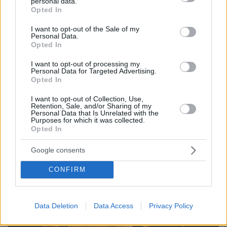
personal data.
grant or deny consent to Google and its third-party tags to
Opted In
use your data for below specified purposes in below Google
consent section.
I want to opt-out of the Sale of my
Personal Data.
Opted In
I want to opt-out of processing my
24.06.2025, 19:19
Personal Data for Targeted Advertising.
Αλλαγή της τελευταίας στιγμής στον γάμο του Τζεφ
Opted In
Μπέζος με τη Λόρεν Σάντσεζ - Σε απομονωμένη περιοχή
της Βενετίας η δεξίωση
I want to opt-out of Collection, Use,
Retention, Sale, and/or Sharing of my
Personal Data that Is Unrelated with the
Purposes for which it was collected.
Thema Insights
Opted In
Google consents
CONFIRM
Data Deletion
Data Access
Privacy Policy