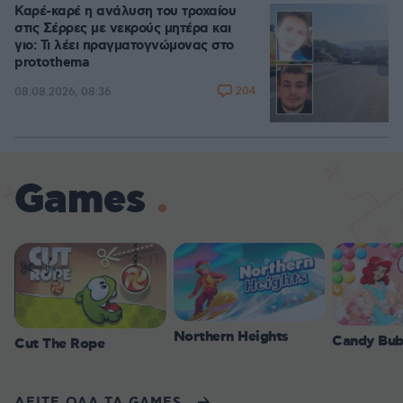
Καρέ-καρέ η ανάλυση του τροχαίου
στις Σέρρες με νεκρούς μητέρα και
γιο: Τι λέει πραγματογνώμονας στο
protothema
204
08.08.2026, 08:36
Games
Northern Heights
Candy Bub
Cut The Rope