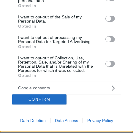
personal data.
grant or deny consent to Google and its third-party tags to
Opted In
use your data for below specified purposes in below Google
consent section.
I want to opt-out of the Sale of my
Personal Data.
Opted In
I want to opt-out of processing my
Personal Data for Targeted Advertising.
Opted In
I want to opt-out of Collection, Use,
Retention, Sale, and/or Sharing of my
Personal Data that Is Unrelated with the
Purposes for which it was collected.
Opted In
Google consents
CONFIRM
08.08.2026, 10:26
Data Deletion
Data Access
Privacy Policy
Τι έγραφαν οι ξένοι ανταποκριτές σε
τηλεγραφήματά τους από τη Μικρά Ασία το 1921