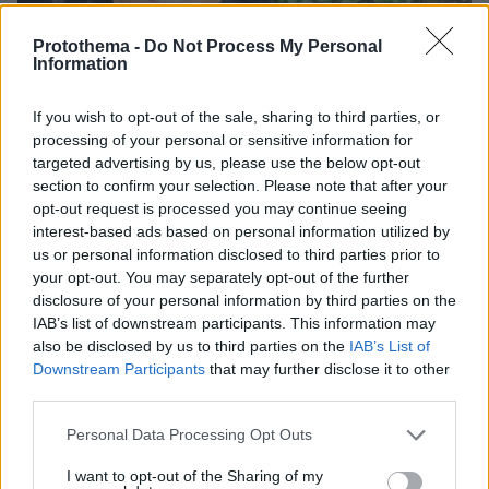
Protothema -
Do Not Process My Personal
Information
If you wish to opt-out of the sale, sharing to third parties, or
processing of your personal or sensitive information for
targeted advertising by us, please use the below opt-out
section to confirm your selection. Please note that after your
opt-out request is processed you may continue seeing
interest-based ads based on personal information utilized by
us or personal information disclosed to third parties prior to
your opt-out. You may separately opt-out of the further
08.08.2026, 12:18
disclosure of your personal information by third parties on the
Από τη Μόρια στον γάμο, τη ΜΚΟ και την
IAB’s list of downstream participants. This information may
κατηγορία για φόνο: Η σκοτεινή διαδρομή του
also be disclosed by us to third parties on the
IAB’s List of
26χρονου Αφγανού που σκότωσε τη Βρετανίδα
Downstream Participants
that may further disclose it to other
στην Κυψέλη
third parties.
Please note that this website/app uses one or more Google
Personal Data Processing Opt Outs
services and may gather and store information including but
not limited to your visit or usage behaviour. You may click to
I want to opt-out of the Sharing of my