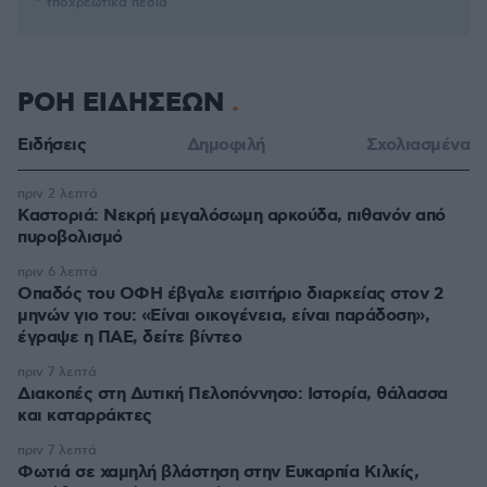
* Υποχρεωτικά πεδία
ΡΟΗ ΕΙΔΗΣΕΩΝ
Ειδήσεις
Δημοφιλή
Σχολιασμένα
πριν 2 λεπτά
Καστοριά: Νεκρή μεγαλόσωμη αρκούδα, πιθανόν από
πυροβολισμό
πριν 6 λεπτά
Οπαδός του ΟΦΗ έβγαλε εισιτήριο διαρκείας στον 2
μηνών γιο του: «Είναι οικογένεια, είναι παράδοση»,
έγραψε η ΠΑΕ, δείτε βίντεο
πριν 7 λεπτά
Διακοπές στη Δυτική Πελοπόννησο: Ιστορία, θάλασσα
και καταρράκτες
πριν 7 λεπτά
Φωτιά σε χαμηλή βλάστηση στην Ευκαρπία Κιλκίς,