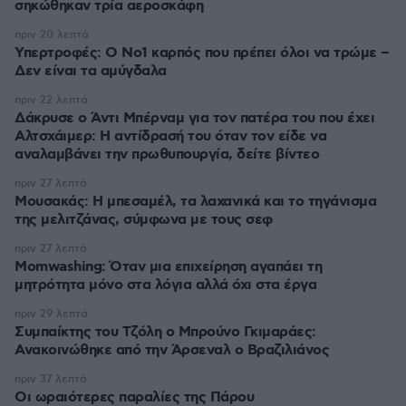
σηκώθηκαν τρία αεροσκάφη
πριν 20 λεπτά
Υπερτροφές: Ο Νο1 καρπός που πρέπει όλοι να τρώμε –
Δεν είναι τα αμύγδαλα
πριν 22 λεπτά
Δάκρυσε ο Άντι Μπέρναμ για τον πατέρα του που έχει
Αλτσχάιμερ: Η αντίδρασή του όταν τον είδε να
αναλαμβάνει την πρωθυπουργία, δείτε βίντεο
πριν 27 λεπτά
Μουσακάς: Η μπεσαμέλ, τα λαχανικά και το τηγάνισμα
της μελιτζάνας, σύμφωνα με τους σεφ
πριν 27 λεπτά
Momwashing: Όταν μια επιχείρηση αγαπάει τη
μητρότητα μόνο στα λόγια αλλά όχι στα έργα
πριν 29 λεπτά
Συμπαίκτης του Τζόλη ο Μπρούνο Γκιμαράες:
Ανακοινώθηκε από την Άρσεναλ ο Βραζιλιάνος
πριν 37 λεπτά
Οι ωραιότερες παραλίες της Πάρου