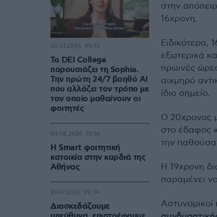
στην απόπει
16χρονη.
Ειδικότερα, 
30.07.2026, 09:33
εξωτερικά κ
Το DEI College
πρωινές ώρες
παρουσιάζει τη Sophia.
Την πρώτη 24/7 βοηθό AI
αιχμηρό αντι
που αλλάζει τον τρόπο με
ίδιο σημείο.
τον οποίο μαθαίνουν οι
φοιτητές
Ο 20χρονος μ
στο έδαφος κ
03.08.2026, 10:56
την παθούσα
Η Smart φοιτητική
κατοικία στην καρδιά της
Η 19χρονη δ
Αθήνας
παραμένει ν
29.07.2026, 09:39
Αστυνομικοί 
Διασκεδάζουμε
υπεύθυνα, επιστρέφουμε
συνδυαστική