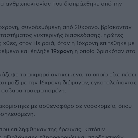
ρα ανθρωποκτονίας που διαπράχθηκε από την
16χρονη, συνοδευόμενη από 20χρονο, βρίσκονταν
αταστήματος νυχτερινής διασκέδασης, πρώτες
 χθες, στον Πειραιά, όταν η 16χρονη επιτέθηκε με
κείμενο και έπληξε
19χρονη
η οποία βρισκόταν στο
άζεψε το αιχμηρό αντικείμενο, το οποίο είχε πέσει
αι μαζί με την 16χρονη διέφυγαν, εγκαταλείποντας
 σοβαρά τραυματισμένη.
ιακομίστηκε με ασθενοφόρο σε νοσοκομείο, όπου
οσηλευόμενη.
που επιλήφθηκαν της έρευνας, κατόπιν
ς αξιολόγησης πληροφοριών
και αποδεικτικών