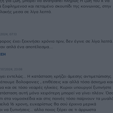
ξη για ζωη, μπορεί να ανατραπεί πλήρως Η ζωή του κ να
ά ξοφλημενοσ και πεταμένο σκουπίδι της κοινωνιας, στην
λακής μεσα σε λίγα λεπτά.
.2024, 07:13
ορος έχει ξεκινήσει χρόνια πριν, δεν έγινε σε λίγα λεπτά.
αν απλά ένα αποτέλεσμα....
ΗΣΗ
7.07.2024, 23:08
ει εντελώς... Η κατάσταση χρήζει άμεσης αντιμετώπισης.
έπουμε δολοφονιες , επιθέσεις και αλλά τόσα άσχημα και
α και σε τόσο νεαρές ηλικίες. Κυριοι υπουργοί ξυπνήστε
ατάσταση αυτή μόνο χειρότερη μπορεί να γίνει πλέον. Όσ
τι στα νομοσχέδια και στις ποινές τόσο παίρνουν τα μυαλ
ελιά 16 χρονη, ευχαρίστως θα σού έριχνα μερικά
ι να ξυπνήσεις... αλλα ποιος ξέρει σε τι άρρωστα