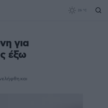
26
°C
νη για
ς έξω
υνελήφθη και