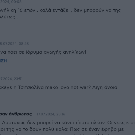
.2024, 00:08
νήλικη 16 ετών , καλά εντάξει , δεν μπορούν να της
ολύτως .
8.07.2024, 08:58
να πάει σε ίδρυμα αγωγής ανηλίκων!
ΗΣΗ
07.2024, 23:51
εκεγε η Τσιτσιολίνα make love not war? Λιγη άνοια
 σαν άνθρωπος
17.07.2024, 23:16
Δυστυχως δεν μπορεί να κάνει τίποτα πλέον. Οι νεες κ οι
κοι της να το δουν πολύ καλά: Πως σε έναν έφηβο με