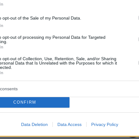
In
o opt-out of the Sale of my Personal Data.
μβαση για τις τιμές του ρεύματος – Τι συζητήθηκε
In
 στο Μέγαρο Μαξίμου
to opt-out of processing my Personal Data for Targeted
ing.
In
protothema.gr στο Google News
το
και μάθετε πρώτοι
o opt-out of Collection, Use, Retention, Sale, and/or Sharing
ersonal Data that Is Unrelated with the Purposes for which it
εις
lected.
In
Ειδήσεις
 τελευταίες
από την Ελλάδα και τον Κόσμο, τη
Protothema.gr
μβαίνουν, στο
consents
ΙΑ
CONFIRM
ΠΡΟΣΘΗΚΗ ΣΧΟΛΙΟΥ
(62)
Data Deletion
Data Access
Privacy Policy