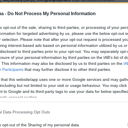
αυτοποίησαν και εντόπισαν τους ανωτέρω
ma -
Do Not Process My Personal Information
νους τις επόμενες ώρες.
to opt-out of the sale, sharing to third parties, or processing of your per
νελήφθη γονέας της 16χρονης για την παραμέληση
formation for targeted advertising by us, please use the below opt-out s
ς της.
r selection. Please note that after your opt-out request is processed y
eing interest-based ads based on personal information utilized by us or
ντες οδηγήθηκαν στον κ. Εισαγγελέα Πρωτοδικών
disclosed to third parties prior to your opt-out. You may separately opt-
losure of your personal information by third parties on the IAB’s list of
. This information may also be disclosed by us to third parties on the
IA
Participants
that may further disclose it to other third parties.
ερα:
 that this website/app uses one or more Google services and may gath
including but not limited to your visit or usage behaviour. You may click 
ποτα, περνάμε καλά, λέει ο στιχουρχός Ανδρέας
 to Google and its third-party tags to use your data for below specifi
 το επεισόδιο με τη Φαίη Ζαφειράκου στην
ogle consent section.
l Data Processing Opt Outs
υμέντα από την δράση της συμμορίας που μετείχαν
ζαν φωτιά και έσπαγαν καταστήματα για
o opt-out of the Sharing of my personal data.