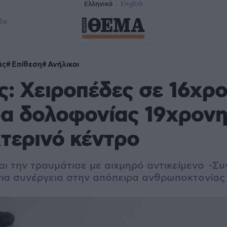
Ελληνικά
English
δα
άς
Επίθεση
Ανήλικοι
ς: Χειροπέδες σε 16χρο
α δολοφονίας 19χρονη
τερινό κέντρο
αι την τραυμάτισε με αιχμηρό αντικείμενο -Σ
για συνέργεια στην απόπειρα ανθρωποκτονίας