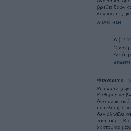
όνειρα και όρε
βρεθεί ξαφνικ
κόλαση της φυ
ΑΠΑΝΤΗΣΗ
Α
18.07
Ο κατήφ
Αυτά ήτ
ΑΠΑΝΤ
Φεγγαρενια
1
Ρε εχουν ξεφύγ
Καθημερινά βλ
δυστυχώς ακόμ
επιτέλους. Η κ
δεν αλλάζει κά
τους αέρα. Κοπ
χαστούκια μέχρ