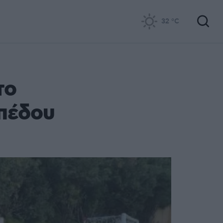
32
°C
το
ηπέδου