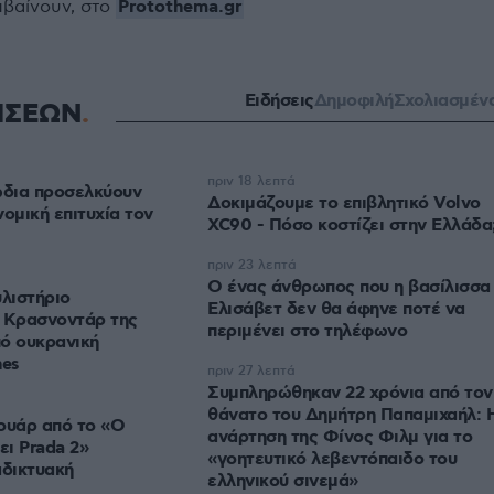
Protothema.gr
μβαίνουν, στο
Ειδήσεις
Δημοφιλή
Σχολιασμέν
ΗΣΕΩΝ
πριν 18 λεπτά
ώδια προσελκύουν
Δοκιμάζουμε το επιβλητικό Volvo
ομική επιτυχία τον
XC90 - Πόσο κοστίζει στην Ελλάδα
πριν 23 λεπτά
Ο ένας άνθρωπος που η βασίλισσα
υλιστήριο
Ελισάβετ δεν θα άφηνε ποτέ να
ο Κρασνοντάρ της
περιμένει στο τηλέφωνο
ό ουκρανική
nes
πριν 27 λεπτά
Συμπληρώθηκαν 22 χρόνια από τον
θάνατο του Δημήτρη Παπαμιχαήλ: 
ουάρ από το «Ο
ανάρτηση της Φίνος Φιλμ για το
ι Prada 2»
«γοητευτικό λεβεντόπαιδο του
αδικτυακή
ελληνικού σινεμά»