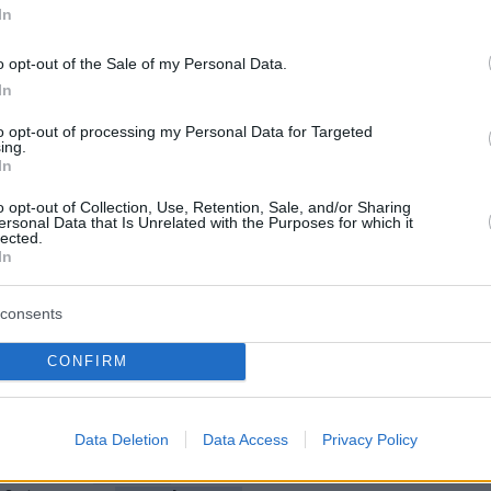
In
ήμερα:
o opt-out of the Sale of my Personal Data.
In
νομία έγινε το Βατερλό του Ερντογάν: Η
to opt-out of processing my Personal Data for Targeted
ing.
σκάνδαλα και η ειρωνεία της ιστορίας
In
o opt-out of Collection, Use, Retention, Sale, and/or Sharing
Φόρος Εισοδήματος σε 8 δόσεις και φέτος -
ersonal Data that Is Unrelated with the Purposes for which it
lected.
για αποδείξεις-τεκμήρια
In
 self test και για μαθητές, εργαζόμενους - Οι
consents
ες που κατέθεσαν προσφορές
CONFIRM
protothema.gr στο Google News
το
και μάθετε πρώτοι
εις
Data Deletion
Data Access
Privacy Policy
Ειδήσεις
 τελευταίες
από την Ελλάδα και τον Κόσμο, τη