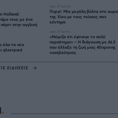
πριν 27 λεπτά
Πυργί: Mία μεγάλη βόλτα στο χωρι
m Holland:
της Χίου με τους τοίχους σαν
γάμο τους με ένα
κέντημα
 πάρτι στην αγγλική
πριν 31 λεπτά
«Νόμιζα ότι έφταιγε το πολύ
περπάτημα» – Η διάγνωση με ALS
α όλα τα νέα
που άλλαξε τη ζωή μιας 40χρονης
ι ηλεκτρικά
νοσηλεύτριας
ΤΙΣ ΕΙΔΗΣΕΙΣ
Η