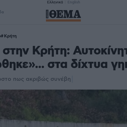
Ελληνικά
English
δα
ο
Κρήτη
 στην Κρήτη: Αυτοκίνη
ηκε»... στα δίχτυα γ
ωστο πως ακριβώς συνέβη