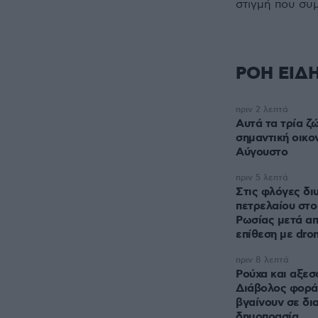
στιγμή που συ
ΡΟΗ ΕΙΔ
πριν 2 λεπτά
Αυτά τα τρία ζ
σημαντική οικον
Αύγουστο
πριν 5 λεπτά
Στις φλόγες δι
πετρελαίου στ
Ρωσίας μετά απ
επίθεση με dro
πριν 8 λεπτά
Ρούχα και αξεσ
Διάβολος φοράε
βγαίνουν σε δι
δημοπρασία