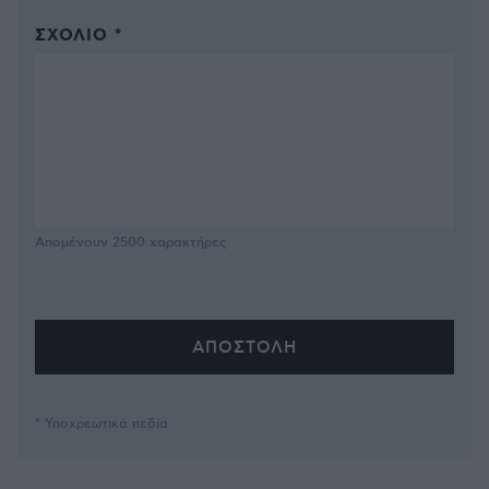
ΣΧΌΛΙΟ *
Απομένουν
2500
χαρακτήρες
* Υποχρεωτικά πεδία