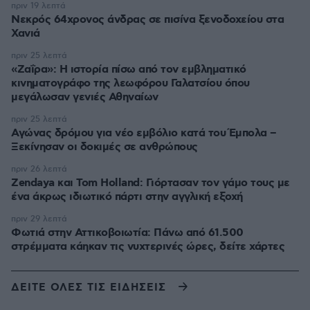
πριν 19 λεπτά
Νεκρός 64χρονος άνδρας σε πισίνα ξενοδοχείου στα
Χανιά
πριν 25 λεπτά
«Ζαΐρα»: Η ιστορία πίσω από τον εμβληματικό
κινηματογράφο της λεωφόρου Γαλατσίου όπου
μεγάλωσαν γενιές Αθηναίων
πριν 25 λεπτά
Αγώνας δρόμου για νέο εμβόλιο κατά του Έμπολα –
Ξεκίνησαν οι δοκιμές σε ανθρώπους
πριν 26 λεπτά
Zendaya και Tom Holland: Γιόρτασαν τον γάμο τους με
ένα άκρως ιδιωτικό πάρτι στην αγγλική εξοχή
πριν 29 λεπτά
Φωτιά στην Αττικοβοιωτία: Πάνω από 61.500
στρέμματα κάηκαν τις νυχτερινές ώρες, δείτε χάρτες
ΔΕΙΤΕ ΟΛΕΣ ΤΙΣ ΕΙΔΗΣΕΙΣ