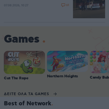
61
07.08.2026, 10:27
Games
Northern Heights
Candy Bub
Cut The Rope
ΔΕΙΤΕ ΟΛΑ ΤΑ GAMES
Best of Network