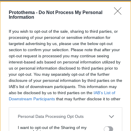
ΑΠΑΝΤΗΣΗ
Protothema -
Do Not Process My Personal
Information
jef
01.11.2021, 11:15
If you wish to opt-out of the sale, sharing to third parties, or
Να υποθέσω ότι εσύ έδωσες την εντολή
processing of your personal or sensitive information for
τεμπελόμπατσε!
targeted advertising by us, please use the below opt-out
section to confirm your selection. Please note that after your
ΑΠΑΝΤΗΣΗ
opt-out request is processed you may continue seeing
interest-based ads based on personal information utilized by
Άμα δε σ αρέσει
us or personal information disclosed to third parties prior to
your opt-out. You may separately opt-out of the further
01.11.2021, 11:11
disclosure of your personal information by third parties on the
Μάζεψε τους γυφτους και τους συντρόφους σας
IAB’s list of downstream participants. This information may
και πηγαίνετε να ζήσετε στην Ινδία . Σε ολο τον
also be disclosed by us to third parties on the
IAB’s List of
πολιτισμένο κόσμο οι εγκληματίες καταδιώκονται .
Downstream Participants
that may further disclose it to other
Δε βλέπω να σε κόφτει που όλοι οι ξαμολυτοι σου
third parties.
δολοφόνοι σφάζουν γριές . Μάλλον έπρεπε να
τους έχουν σταματήσει όσο έκαναν μόνο κλοπές
Please note that this website/app uses one or more Google
Personal Data Processing Opt Outs
services and may gather and store information including but
ΑΠΑΝΤΗΣΗ
not limited to your visit or usage behaviour. You may click to
I want to opt-out of the Sharing of my