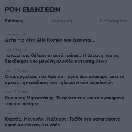
ΡΟΗ ΕΙΔΗΣΕΩΝ
Ειδήσεις
Δημοφιλή
Σχολιασμένα
πριν 6 λεπτά
Δείτε τις νέες Alfa Romeo που έρχονται...
πριν 7 λεπτά
Τα κορίτσια θέλουν κι αυτά τσέπες: Η 8χρονη που τις
διεκδίκησε από μεγάλη αλυσίδα καταστημάτων
πριν 12 λεπτά
Ο εισαγγελέας του Αρείου Πάγου δεν ανασύρει από το
αρχείο την υπόθεση των τηλεφωνικών υποκλοπών
πριν 15 λεπτά
Κυριάκος Μητσοτάκης: Το πρώτο του και το αγαπημένο
του αυτοκίνητο
πριν 16 λεπτά
Καστός, Μεγανήσι, Κάλαμος: Ταξίδι στα καταπράσινα
νησιά κοντά στη Λευκάδα