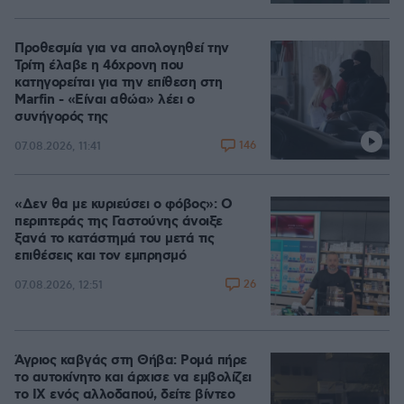
Προθεσμία για να απολογηθεί την
Τρίτη έλαβε η 46χρονη που
κατηγορείται για την επίθεση στη
Marfin - «Είναι αθώα» λέει ο
συνήγορός της
146
07.08.2026, 11:41
«Δεν θα με κυριεύσει ο φόβος»: Ο
περιπτεράς της Γαστούνης άνοιξε
ξανά το κατάστημά του μετά τις
επιθέσεις και τον εμπρησμό
26
07.08.2026, 12:51
Άγριος καβγάς στη Θήβα: Ρομά πήρε
το αυτοκίνητο και άρχισε να εμβολίζει
το ΙΧ ενός αλλοδαπού, δείτε βίντεο