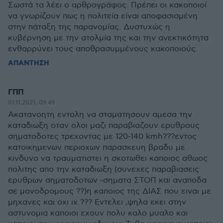
Σωστά τα λέει ο αρθρογράφος. Πρέπει οι κακοποιοί
να γνωρίζουν πως η πολιτεία είναι αποφασισμένη
στην πάταξη της παρανομίας. Δυστυχώς η
κυβέρνηση με την ατολμία της και την ανεκτικότητα
ενθαρρύνει τους αποθρασυμμένους κακοποιούς.
ΑΠΑΝΤΗΣΗ
ΓΠΠ
01.11.2021, 09:49
Ακατανοητη εντολη να σταματησουν αμεσα την
καταδιωξη οταν ολοι μαζι παραβιαζουν ερυθρους
σηματοδοτες τρεχοντας με 120-140 kmh???εντος
κατοικημενων περιοχων παρασκευη βραδυ με
κινδυνο να τραυματιστει η σκοτωθει καποιος αθωος
πολιτης απο την καταδιωξη (συνεχες παραβιασεις
ερυθρων σηματοδοτων -σηματα ΣΤΟΠ και αναποδα
σε μονοδρομους ??)η καποιος της ΔΙΑΣ που ειναι με
μηχανες και οχι ιχ ??? Εντελει ,ψηλα εκει στην
αστυνομια καποιοι εχουν πολυ καλο μυαλο και