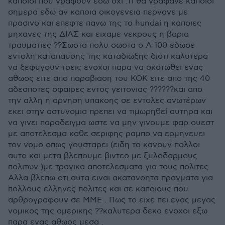
καποιοι που γραφουν εδω οχι .Τι θα γραφανε καποιοι
σημερα εδω αν καποια οικογενεια περναγε με
πρασινο και επεφτε πανω της το hundai η καποιες
μηχανες της ΔΙΑΣ και ειχαμε νεκρους η βαρια
τραυματιες ??Σωστα πολυ σωστα ο Α 100 εδωσε
εντολη καταπαυσης της καταδιωξης διοτι καλυτερα
να ξεφυγουν τρεις ενοχοι παρα να σκοτωθει ενας
αθωος ειτε απο παραβιαση του ΚΟΚ ειτε απο της 40
αδεσποτες σφαιρες εντος γειτονιας ??????και απο
την αλλη η αρνηση υπακοης σε εντολες ανωτέρων
εκει στην αστυνομια πρεπει να τιμωρηθεί αυτηρα και
να γινει παραδειγμα ωστε να μην γινουμε φαρ ουεστ
με αποτελεσμα καθε σεριφης ραμπο να ερμηνευει
τον νομο οπως γουσταρει (ειδη το κανουν πολλοι
αυτο και μετα βλεπουμε βιντεο με ξυλοδαρμους
πολιτων )με τραγικα αποτελεσματα για τους πολιτες
Αλλα βλεπω οτι αυτα ειναι ακατανοητα πραγματα για
πολλους ελληνες πολιτες και σε καποιους που
αρθρογραφουν σε ΜΜΕ . Πως το ειχε πει ενας μεγας
νομικος της αμερικης ??καλυτερα δεκα ενοχοι εξω
παρα ενας αθωος μεσα .