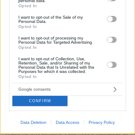
personal data.
grant or deny consent to Google and its third-party tags to
Opted In
Η γυναίκα πάλευε μόνη της
use your data for below specified purposes in below Google
01.11.2021, 08:20
consent section.
I want to opt-out of the Sale of my
Personal Data.
ανέβηκε πάνω στο αυτοκίνητο των ληστών ενώ αυτοί
Opted In
οδηγούσαν με μεγάλη ταχύτητα, την έριξαν κάτω και
την χτύπησαν. 'Όλα καταγεγραμμένα σε βίντεο.
I want to opt-out of processing my
Έχασε και τα λεφτά της, όπως και ο ιδιοκτήτης του
Personal Data for Targeted Advertising.
Opted In
κλεμμένου από τους ληστές αυτοκινήτου. Θα είχε
πραγματικά νόημα να καλέσει κάποιος την
I want to opt-out of Collection, Use,
αστυνομία, μετά από την παρανοϊκή εντολή, που όλοι
Retention, Sale, and/or Sharing of my
Personal Data that Is Unrelated with the
ακούσαμε;
Purposes for which it was collected.
Opted In
ΑΠΑΝΤΗΣΗ
Google consents
CONFIRM
Γενικα ζουμε
01.11.2021, 07:30
ακατανοητες καταστασεις πολλά χρόνια τώρα, αλλλά
Data Deletion
Data Access
Privacy Policy
η υπομονή έχει πια εξαντληθεί διότι δεν βλέπουμε