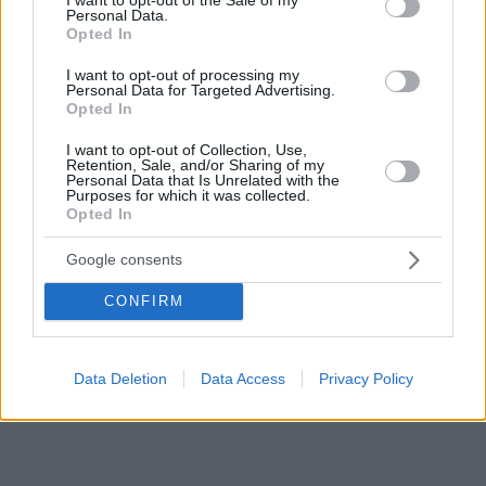
Personal Data.
το οικογενειακό
Opted In
περιβάλλον,
ΚΑΤΕΡΙΝΑ ΜΠΑΤΖΕΛΗ
εντάθηκε η
I want to opt-out of processing my
26
28.06.2019, 07:04
Personal Data for Targeted Advertising.
φτωχοποίηση και η
Το ματσάκι άλλαξε...
Opted In
διάλυση
Ένας πρωθυπουργός
παραδοσιακών
I want to opt-out of Collection, Use,
που διακυβέρνησε
κοινωνικών δομών
Retention, Sale, and/or Sharing of my
την χώρα τέσσερα
Personal Data that Is Unrelated with the
και υπηρεσιών
Purposes for which it was collected.
χρόνια με 6 μήνες
Opted In
παράταση (4+1/2),
που η ομάδα της
Google consents
κυβέρνησης του
κατάφερε να
CONFIRM
σκοράρει μεγάλες
ανατροπές για την
πορεία της χώρας και
Data Deletion
Data Access
Privacy Policy
των πολιτών της, με
τους δανειστές ως
διαιτητές να
«σφυρίζουν» πάντα