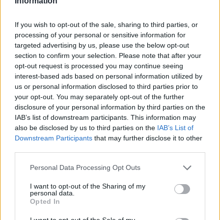
Information
και των επενδυτικών
προγραμμάτων στο
If you wish to opt-out of the sale, sharing to third parties, or
πλαίσιο της Κοινής
processing of your personal or sensitive information for
Αγροτικής Πολιτικής
targeted advertising by us, please use the below opt-out
(ΚΑΠ) αποτελεί έναν
section to confirm your selection. Please note that after your
από τους πλέον
opt-out request is processed you may continue seeing
ΚΑΤΕΡΙΝΑ ΜΠΑΤΖΕΛΗ
σύνθετους και
interest-based ads based on personal information utilized by
3
30.04.2023, 12:16
κρίσιμους τομείς της
us or personal information disclosed to third parties prior to
Πολιτεία και ζητήματα
ευρωπαϊκής
your opt-out. You may separately opt-out of the further
παραβατικότητας
πολιτικής
disclosure of your personal information by third parties on the
ανηλίκων
IAB’s list of downstream participants. This information may
Σήμερα, μετά από
also be disclosed by us to third parties on the
IAB’s List of
μία περίοδο
Downstream Participants
that may further disclose it to other
εγκλεισμού λόγω της
third parties.
πανδημίας, μίας
οικονομικής και
Please note that this website/app uses one or more Google
Personal Data Processing Opt Outs
ενεργειακής κρίσης,
services and may gather and store information including but
not limited to your visit or usage behaviour. You may click to
I want to opt-out of the Sharing of my
οξύνθηκαν οι
personal data.
grant or deny consent to Google and its third-party tags to
κοινωνικές
Opted In
use your data for below specified purposes in below Google
ανισότητες,
consent section.
αποσταθεροποιήθηκε
I want to opt-out of the Sale of my