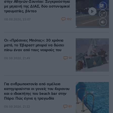
στην Αθηνών-Σουνίου: Συγκρούστηκε
με μηχανή της ΔΙΑΣ, δύο αστυνομικοί
τραυματίες, βίντεο
102
08.08.2026, 23:07
Loaded
:
100.00%
Οι «Πράσινες Μπότες»: 30 χρόνια
μετά, το Έβερεστ μπορεί να δώσει
πίσω έναν από τους νεκρούς του
14
08.08.2026, 21:49
Για ανθρωποκτονία από αμέλεια
κατηγορούνται οι γονείς του 4χρονου
και ο ιδιοκτήτης του beach bar στην
Πάρο: Πώς έγινε η τραγωδία
81
08.08.2026, 21:22