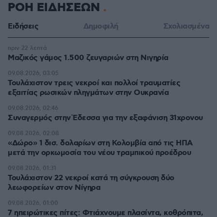
ΡΟΗ ΕΙΔΗΣΕΩΝ
Ειδήσεις
Δημοφιλή
Σχολιασμένα
πριν 22 λεπτά
Μαζικός γάμος 1.500 ζευγαριών στη Νιγηρία
09.08.2026, 03:05
Τουλάχιστον τρεις νεκροί και πολλοί τραυματίες
εξαιτίας ρωσικών πληγμάτων στην Ουκρανία
09.08.2026, 02:46
Συναγερμός στην Έδεσσα για την εξαφάνιση 31χρονου
09.08.2026, 02:08
«Δώρο» 1 δισ. δολαρίων στη Κολομβία από τις ΗΠΑ
μετά την ορκωμοσία του νέου τραμπικού προέδρου
09.08.2026, 01:31
Τουλάχιστον 22 νεκροί κατά τη σύγκρουση δύο
λεωφορείων στον Νίγηρα
09.08.2026, 01:00
7 ηπειρώτικες πίτες: Φτιάχνουμε πλασίντα, κοθρόπιτα,