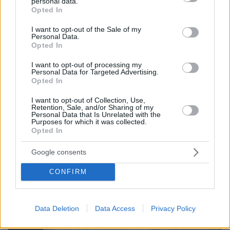
personal data.
grant or deny consent to Google and its third-party tags to
ΤΑ ΠΙΟ ΔΗΜΟΦΙΛΗ
Opted In
use your data for below specified purposes in below Google
consent section.
I want to opt-out of the Sale of my
Personal Data.
Opted In
I want to opt-out of processing my
Personal Data for Targeted Advertising.
Opted In
I want to opt-out of Collection, Use,
Retention, Sale, and/or Sharing of my
Personal Data that Is Unrelated with the
Purposes for which it was collected.
Opted In
Google consents
CONFIRM
Data Deletion
Data Access
Privacy Policy