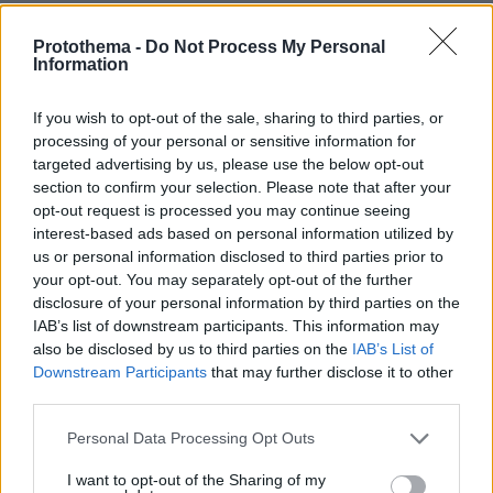
κατοχυρώσεις τη δεύτερη θέση που θα σε
φέρει σε πλεονεκτική θέση την επόμενη μέρα
Protothema -
Do Not Process My Personal
Information
της «πρώτης κάλπης». Η βελτίωση των
ποσοστών δεν περνάει από το σύνθημα …
If you wish to opt-out of the sale, sharing to third parties, or
ψηφίστε με για να γίνω πρώτος στο «χωριό»
processing of your personal or sensitive information for
της αξιωματικής αντιπολίτευσης, αλλά δώστε
targeted advertising by us, please use the below opt-out
μου τη δύναμη να (ξανα)γίνω πρώτος στην
section to confirm your selection. Please note that after your
opt-out request is processed you may continue seeing
«πόλη» της διακυβέρνησης.
interest-based ads based on personal information utilized by
us or personal information disclosed to third parties prior to
Πάντως, μετά την Metron Analysis και την Marc,
your opt-out. You may separately opt-out of the further
άλλες δύο δημοσκοπήσεις, της MRB και της
disclosure of your personal information by third parties on the
IAB’s list of downstream participants. This information may
Pulse, δείχνουν ότι το «κόμμα Τσίπρα» έχει ως
also be disclosed by us to third parties on the
IAB’s List of
ισχυρή βάση την περιοχή του 10% και η
Downstream Participants
that may further disclose it to other
περίμετρος του εκτείνεται στην περιοχή του
third parties.
20%. Αυτό κατά τους ειδήμονες σημαίνει πως
Please note that this website/app uses one or more Google
Personal Data Processing Opt Outs
θα δοθεί σκληρή μάχη για τη δεύτερη θέση
services and may gather and store information including but
στην περιοχή του 12-14% αφενός με το ΠΑΣΟΚ,
not limited to your visit or usage behaviour. You may click to
I want to opt-out of the Sharing of my