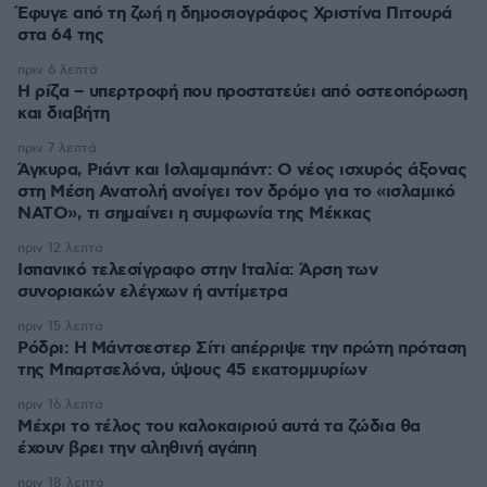
Έφυγε από τη ζωή η δημοσιογράφος Χριστίνα Πιτουρά
στα 64 της
πριν 6 λεπτά
Η ρίζα – υπερτροφή που προστατεύει από οστεοπόρωση
και διαβήτη
πριν 7 λεπτά
Άγκυρα, Ριάντ και Ισλαμαμπάντ: Ο νέος ισχυρός άξονας
στη Μέση Ανατολή ανοίγει τον δρόμο για το «ισλαμικό
ΝΑΤΟ», τι σημαίνει η συμφωνία της Μέκκας
πριν 12 λεπτά
Ισπανικό τελεσίγραφο στην Ιταλία: Άρση των
συνοριακών ελέγχων ή αντίμετρα
πριν 15 λεπτά
Ρόδρι: Η Μάντσεστερ Σίτι απέρριψε την πρώτη πρόταση
της Μπαρτσελόνα, ύψους 45 εκατομμυρίων
πριν 16 λεπτά
Μέχρι το τέλος του καλοκαιριού αυτά τα ζώδια θα
έχουν βρει την αληθινή αγάπη
πριν 18 λεπτά