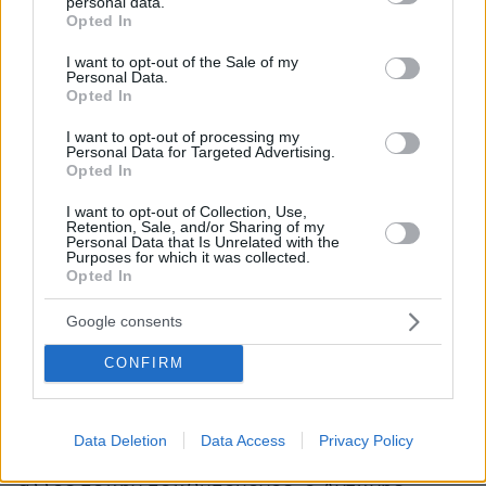
personal data.
που σήμερα προηγείται με ποσοστό κοντά στο
grant or deny consent to Google and its third-party tags to
Opted In
use your data for below specified purposes in below Google
15% και αφετέρου με την Μαρία Καρυστιανού,
consent section.
I want to opt-out of the Sale of my
η οποία, παρά τα πολλά λάθη, συνεχίζει να έχει
Personal Data.
μεγαλύτερη περίμετρο εκλογικής αποδοχής
Opted In
από τον Αλέξη Τσίπρα. Για το κόμμα της
I want to opt-out of processing my
Καρυστιανού το επιτελείο του πρώην
Personal Data for Targeted Advertising.
Opted In
πρωθυπουργού δεν φαίνεται να ανησυχεί
ιδιαίτερα αφού, όπως λένε συνεργάτες του,
I want to opt-out of Collection, Use,
Retention, Sale, and/or Sharing of my
«όταν ανακοινώσει το κόμμα και τα στελέχη
Personal Data that Is Unrelated with the
Purposes for which it was collected.
που τη στηρίζουν ο κόσμος θα δει πως
Opted In
πρωτίστως απευθύνεται στο δεξιό ακροατήριο
και το κόμμα της μαζί με τα κόμματα της Ζωής
Google consents
Κωνσταντοπούλου, του Κυριάκου Βελόπουλου
CONFIRM
και του Νατσιού της Νίκης αποτελούν
συγκοινωνούντα δοχεία».
Data Deletion
Data Access
Privacy Policy
Από την άλλη περιμένει να δει και τι θα κάνει ο