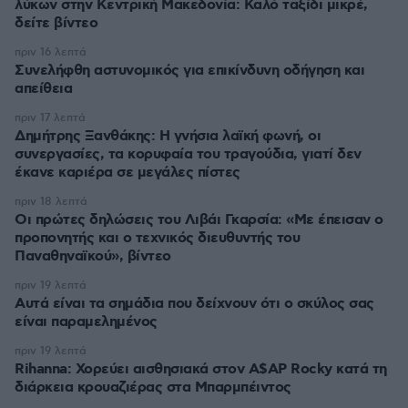
λύκων στην Κεντρική Μακεδονία: Καλό ταξίδι μικρέ,
δείτε βίντεο
πριν 16 λεπτά
Συνελήφθη αστυνομικός για επικίνδυνη οδήγηση και
απείθεια
πριν 17 λεπτά
Δημήτρης Ξανθάκης: Η γνήσια λαϊκή φωνή, οι
συνεργασίες, τα κορυφαία του τραγούδια, γιατί δεν
έκανε καριέρα σε μεγάλες πίστες
πριν 18 λεπτά
Οι πρώτες δηλώσεις του Λιβάι Γκαρσία: «Με έπεισαν ο
προπονητής και ο τεχνικός διευθυντής του
Παναθηναϊκού», βίντεο
πριν 19 λεπτά
Αυτά είναι τα σημάδια που δείχνουν ότι ο σκύλος σας
είναι παραμελημένος
πριν 19 λεπτά
Rihanna: Χορεύει αισθησιακά στον A$AP Rocky κατά τη
διάρκεια κρουαζιέρας στα Μπαρμπέιντος