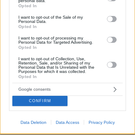
personal data.
grant or deny consent to Google and its third-party tags to
Opted In
use your data for below specified purposes in below Google
consent section.
I want to opt-out of the Sale of my
Personal Data.
Opted In
I want to opt-out of processing my
Personal Data for Targeted Advertising.
Opted In
I want to opt-out of Collection, Use,
Retention, Sale, and/or Sharing of my
Personal Data that Is Unrelated with the
Purposes for which it was collected.
Opted In
Google consents
06.08.2026, 15:36
CONFIRM
Η απουσία μέσα στη νύχτα και η λεπτομέρεια στα
μηνύματα: Πώς η σύζυγος του Αφγανού ξεκίνησε
να τον υποπτεύεται για τη δολοφονία της
Βρετανίδας στην Κυψέλη
Data Deletion
Data Access
Privacy Policy