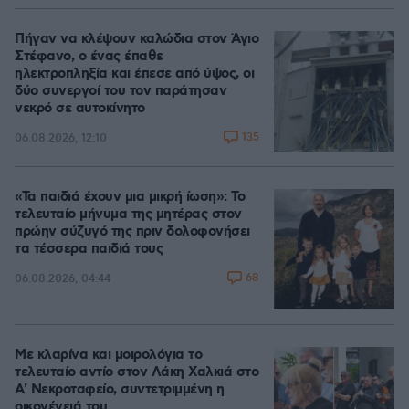
Πήγαν να κλέψουν καλώδια στον Άγιο
Στέφανο, ο ένας έπαθε
ηλεκτροπληξία και έπεσε από ύψος, οι
δύο συνεργοί του τον παράτησαν
νεκρό σε αυτοκίνητο
135
06.08.2026, 12:10
«Τα παιδιά έχουν μια μικρή ίωση»: Το
τελευταίο μήνυμα της μητέρας στον
πρώην σύζυγό της πριν δολοφονήσει
τα τέσσερα παιδιά τους
68
06.08.2026, 04:44
Με κλαρίνα και μοιρολόγια το
τελευταίο αντίο στον Λάκη Χαλκιά στο
A' Νεκροταφείο, συντετριμμένη η
οικογένειά του