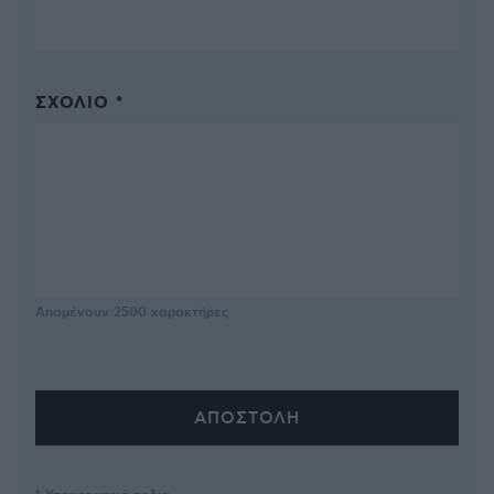
ΣΧΌΛΙΟ *
Απομένουν
2500
χαρακτήρες