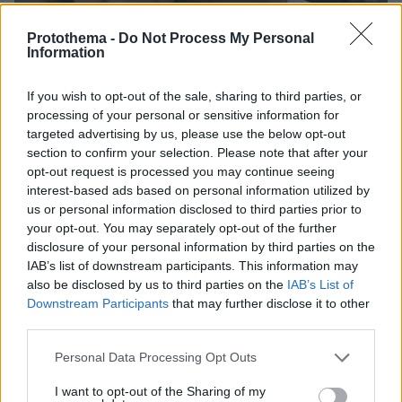
Protothema -
Do Not Process My Personal
Information
If you wish to opt-out of the sale, sharing to third parties, or
processing of your personal or sensitive information for
targeted advertising by us, please use the below opt-out
section to confirm your selection. Please note that after your
opt-out request is processed you may continue seeing
interest-based ads based on personal information utilized by
06.08.2026, 12:32
us or personal information disclosed to third parties prior to
Η αποκαλυπτική κατάθεση της συζύγου του
your opt-out. You may separately opt-out of the further
Αφγανού: Πώς γνωρίσαμε τη Λίσα, γιατί
disclosure of your personal information by third parties on the
υποψιάστηκα ότι ήταν το πτώμα στη βαλίτσα
IAB’s list of downstream participants. This information may
also be disclosed by us to third parties on the
IAB’s List of
Downstream Participants
that may further disclose it to other
third parties.
Please note that this website/app uses one or more Google
Personal Data Processing Opt Outs
services and may gather and store information including but
not limited to your visit or usage behaviour. You may click to
I want to opt-out of the Sharing of my