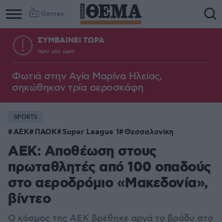
Games
ΣΥΜΒΑΙΝΕΙ ΤΩΡΑ
πριν μία ώρα
Φωτιά στην Aγία Μαρίνα Ηλείας,
σηκώθηκαν τρία αεροσκάφη
SPORTS
ΑΕΚ
ΠΑΟΚ
Super League 1
Θεσσαλονίκη
AEK: Αποθέωση στους
πρωταθλητές από 100 οπαδούς
στο αεροδρόμιο «Μακεδονία»,
βίντεο
Ο κόσμος της ΑΕΚ βρέθηκε αργά το βράδυ στο