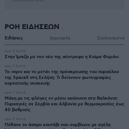
* Υποχρεωτικά πεδία
ΡΟΗ ΕΙΔΗΣΕΩΝ
Ειδήσεις
Δημοφιλή
Σχολιασμένα
πριν 4 λεπτά
Στην Ίμπιζα με τον νέο της σύντροφο η Κιάρα Φεράνι
πριν 7 λεπτά
Το «πριν και το μετά» της πρόσκρουσης του πυραύλου
της SpaceX στη Σελήνη: Τι δείχνουν φωτογραφίες
κορεατικής συσκευής
πριν 7 λεπτά
Μάχη με τις φλόγες εν μέσω καύσωνα στα Βαλκάνια:
Πυρκαγιές σε Σερβία και Αλβανία με θερμοκρασίες έως
40 βαθμούς
πριν 9 λεπτά
Πέθανε το άσπρο κουτάβι που συμβίωνε με αγέλη