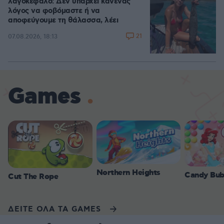
λαγοκέφαλο: Δεν υπάρχει κανένας
λόγος να φοβόμαστε ή να
αποφεύγουμε τη θάλασσα, λέει
21
07.08.2026, 18:13
Games
Northern Heights
Candy Bub
Cut The Rope
ΔΕΙΤΕ ΟΛΑ ΤΑ GAMES