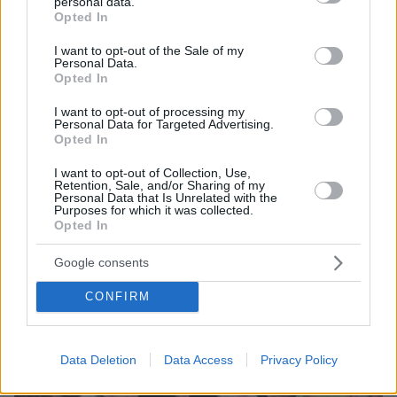
personal data.
grant or deny consent to Google and its third-party tags to
Opted In
use your data for below specified purposes in below Google
consent section.
I want to opt-out of the Sale of my
Personal Data.
Opted In
I want to opt-out of processing my
07.08.2026, 18:22
Personal Data for Targeted Advertising.
«Πόσα θέλεις για το κορίτσι;»: Τουρίστας στην
Opted In
Κρήτη ζητά... τιμή για να ασελγήσει σε ανήλικη, τι
καταγγέλλει ο ιδιοκτήτης επιχείρησης
I want to opt-out of Collection, Use,
Retention, Sale, and/or Sharing of my
Personal Data that Is Unrelated with the
Purposes for which it was collected.
Opted In
Google consents
CONFIRM
Data Deletion
Data Access
Privacy Policy