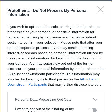
ΔΕΙΤΕ ΟΛΕΣ ΤΙΣ ΕΙΔΗΣΕΙΣ
Protothema -
Do Not Process My Personal
Information
ΤΑ ΠΙΟ ΔΗΜΟΦΙΛΗ
If you wish to opt-out of the sale, sharing to third parties, or
processing of your personal or sensitive information for
targeted advertising by us, please use the below opt-out
section to confirm your selection. Please note that after your
opt-out request is processed you may continue seeing
interest-based ads based on personal information utilized by
us or personal information disclosed to third parties prior to
your opt-out. You may separately opt-out of the further
disclosure of your personal information by third parties on the
IAB’s list of downstream participants. This information may
also be disclosed by us to third parties on the
IAB’s List of
Downstream Participants
that may further disclose it to other
third parties.
Please note that this website/app uses one or more Google
Personal Data Processing Opt Outs
services and may gather and store information including but
not limited to your visit or usage behaviour. You may click to
I want to opt-out of the Sharing of my