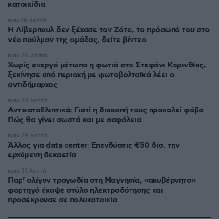
κατοικίδια
πριν 16 λεπτά
Η Λίβερπουλ δεν ξέχασε τον Ζότα, το πρόσωπό του στο
νέο πούλμαν της ομάδας, δείτε βίντεο
πριν 20 λεπτά
Χωρίς ενεργό μέτωπο η φωτιά στο Στεφάνι Κορινθίας,
ξεκίνησε από περιοχή με φωτοβολταϊκά λέει ο
αντιδήμαρχος
πριν 23 λεπτά
Αντικαταθλιπτικά: Γιατί η διακοπή τους προκαλεί φόβο –
Πώς θα γίνει σωστά και με ασφάλεια
πριν 29 λεπτά
Άλλος για data center; Επενδύσεις €50 δισ. την
ερχόμενη δεκαετία
πριν 31 λεπτά
Παρ' ολίγον τραγωδία στη Μαγνησία, «ακυβέρνητο»
φορτηγό έκοψε στύλο ηλεκτροδότησης και
προσέκρουσε σε πολυκατοικία