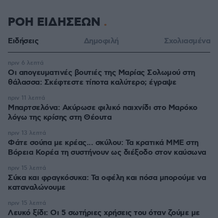
ΡΟΗ ΕΙΔΗΣΕΩΝ
Ειδήσεις
Δημοφιλή
Σχολιασμένα
πριν 6 λεπτά
Οι απογευματινές βουτιές της Μαρίας Σολωμού στη
θάλασσα: Σκέφτεστε τίποτα καλύτερο; έγραψε
πριν 11 λεπτά
Μπαρτσελόνα: Ακύρωσε φιλικό παιχνίδι στο Μαρόκο
λόγω της κρίσης στη Θέουτα
πριν 13 λεπτά
Φάτε σούπα με κρέας... σκύλου: Τα κρατικά ΜΜΕ στη
Βόρεια Κορέα τη συστήνουν ως διέξοδο στον καύσωνα
πριν 15 λεπτά
Σύκα και φραγκόσυκα: Τα οφέλη και πόσα μπορούμε να
καταναλώνουμε
πριν 15 λεπτά
Λευκό ξίδι: Οι 5 σωτήριες χρήσεις του όταν ζούμε με