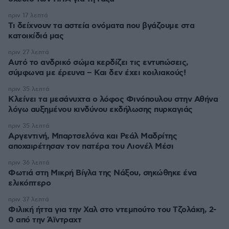
πριν 17 λεπτά
Τι δείχνουν τα αστεία ονόματα που βγάζουμε στα
κατοικίδιά μας
πριν 27 λεπτά
Αυτό το ανδρικό σώμα κερδίζει τις εντυπώσεις,
σύμφωνα με έρευνα – Και δεν έχει κοιλιακούς!
πριν 35 λεπτά
Κλείνει τα μεσάνυχτα ο λόφος Φινόπουλου στην Αθήνα
λόγω αυξημένου κινδύνου εκδήλωσης πυρκαγιάς
πριν 35 λεπτά
Αργεντινή, Μπαρτσελόνα και Ρεάλ Μαδρίτης
αποχαιρέτησαν τον πατέρα του Λιονέλ Μέσι
πριν 36 λεπτά
Φωτιά στη Μικρή Βίγλα της Νάξου, σηκώθηκε ένα
ελικόπτερο
πριν 37 λεπτά
Φιλική ήττα για την Χαλ στο ντεμπούτο του Τζολάκη, 2-
0 από την Άϊντραχτ