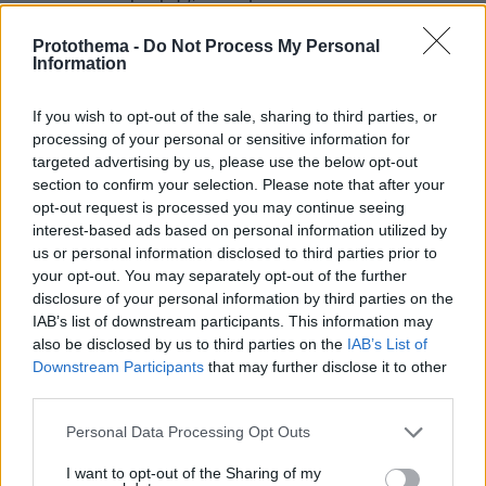
πληθυσμό, το ποσοστό είναι κατά πολύ
Protothema -
Do Not Process My Personal
μικρότερο: Μόλις 1 στους 100 θανάτους
Information
οφείλεται σε αυτοχειρία.
If you wish to opt-out of the sale, sharing to third parties, or
Η κρατική μέριμνα
processing of your personal or sensitive information for
targeted advertising by us, please use the below opt-out
Το
Υπουργείο Υγείας
έχει αναπτύξει, το
section to confirm your selection. Please note that after your
τελευταίο διάστημα, μια συστηματική
opt-out request is processed you may continue seeing
πρωτοβουλία για την ψυχική υγεία των νέων.
interest-based ads based on personal information utilized by
us or personal information disclosed to third parties prior to
Πρόκειται για την εθνική δράση προαγωγής
your opt-out. You may separately opt-out of the further
υγείας παιδιού και οικογένειας
disclosure of your personal information by third parties on the
(
https://paidikaipsihikiigeia.gov.gr
). Με
IAB’s list of downstream participants. This information may
κεντρικό σύνθημα τη λέξη «Ρισπέκτ!», το
also be disclosed by us to third parties on the
IAB’s List of
Downstream Participants
that may further disclose it to other
Υπουργείο εστιάζει σε ζητήματα όπως η
third parties.
εξοικείωση με την έμμηνο ρύση και την άρση
της ενοχής, του ταμπού κ.λπ. για την περίοδο.
Please note that this website/app uses one or more Google
Personal Data Processing Opt Outs
services and may gather and store information including but
Ένας άλλος τομέας ενδιαφέροντος, είναι η
not limited to your visit or usage behaviour. You may click to
I want to opt-out of the Sharing of my
αντιμετώπιση του αυτοτραυματισμού, ένα