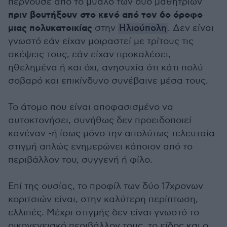
περνούσε από το μυαλό των δύο μαθητριών
πριν βουτήξουν στο κενό από τον 6ο όροφο
μιας πολυκατοικίας
στην
Ηλιούπολη
. Δεν είναι
γνωστό εάν είχαν μοιραστεί με τρίτους τις
σκέψεις τους, εάν είχαν προκαλέσει,
ηθελημένα ή και όχι, ανησυχία ότι κάτι πολύ
σοβαρό και επικίνδυνο συνέβαινε μέσα τους.
Το άτομο που είναι αποφασισμένο να
αυτοκτονήσει, συνήθως δεν προειδοποιεί
κανέναν -ή ίσως μόνο την απολύτως τελευταία
στιγμή απλώς ενημερώνει κάποιον από το
περιβάλλον του, συγγενή ή φίλο.
Επί της ουσίας, το προφίλ των δύο 17χρονων
κοριτσιών είναι, στην καλύτερη περίπτωση,
ελλιπές. Μέχρι στιγμής δεν είναι γνωστό το
οικογενειακό περιβάλλον τους, το είδος και ο