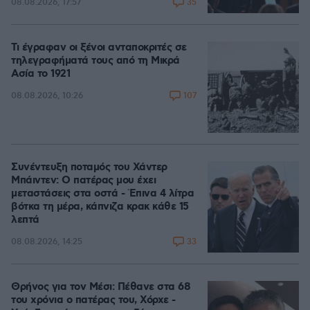
35
08.08.2026, 17:57
Τι έγραφαν οι ξένοι ανταποκριτές σε
τηλεγραφήματά τους από τη Μικρά
Ασία το 1921
107
08.08.2026, 10:26
Συνέντευξη ποταμός του Χάντερ
Μπάιντεν: Ο πατέρας μου έχει
μεταστάσεις στα οστά - Έπινα 4 λίτρα
βότκα τη μέρα, κάπνιζα κρακ κάθε 15
λεπτά
33
08.08.2026, 14:25
Θρήνος για τον Μέσι: Πέθανε στα 68
του χρόνια ο πατέρας του, Χόρχε -