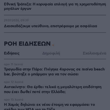
Εθνική Τράπεζα: Η κορυφαία επιλογή για τη χρηματοδότηση
μεγάλων έργων
29.07.2026, 09:39
Διασκεδάζουμε υπεύθυνα, επιστρέφουμε με ασφάλεια
ΡΟΗ ΕΙΔΗΣΕΩΝ
Ειδήσεις
Δημοφιλή
Σχολιασμένα
πριν 11 λεπτά
Τραγωδία στην Πάρο: Πνίγηκε 4χρονος σε πισίνα beach
bar, βούτηξε ο μπάρμαν για να τον σώσει
πριν 12 λεπτά
Αυτοκίνητο: Θα έρθει τελικά η μεγαλύτερη επιδότηση
που έχει δωθεί ποτέ στην Ελλάδα;
πριν 15 λεπτά
Η Χαμάς δηλώνει εκ νέου έτοιμη να εφαρμόσει το
σχέδιο των ΗΠΑ για τη Γάζα