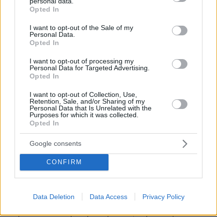
personal data.
grant or deny consent to Google and its third-party tags to
Opted In
φαινόμενο που σπανίως συζητείται δημοσίως,
use your data for below specified purposes in below Google
αλλά που είναι πολύ πιο διαδεδομένο από όσο
consent section.
I want to opt-out of the Sale of my
Personal Data.
τείνει κανείς να πιστεύει.
Opted In
Συγκεκριμένα, στην Ελλάδα σήμερα,
I want to opt-out of processing my
Personal Data for Targeted Advertising.
τουλάχιστον ένα στα έξι παιδιά
Opted In
αυτοτραυματίζεται. Τα στοιχεία του Υπουργείου
I want to opt-out of Collection, Use,
το 17,6% των νέων στη
Υγείας δείχνουν ότι
Retention, Sale, and/or Sharing of my
Personal Data that Is Unrelated with the
χώρα μας έχουν αυτοτραυματιστεί τουλάχιστον
Purposes for which it was collected.
Opted In
μία φορά στη ζωή τους
. Το ποσοστό αυτό
αυξάνεται στην περίπτωση των κοριτσιών, το
Google consents
20,3% των οποίων αυτοτραυματίζεται.
CONFIRM
Αν, στο πλαίσιο της διερεύνησης της τραγικής,
διπλής αυτοκτονίας των 17χρονων μαθητριών
Data Deletion
Data Access
Privacy Policy
στην Ηλιούπολη, αποδειχθεί ότι τα δύο
κορίτσια αυτοτραυματίζονταν, αφ' ενός θα