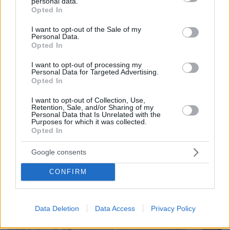
personal data.
grant or deny consent to Google and its third-party tags to
Τη Υπερμάχω: Η νύχτα του Αυγούστου πριν από
Opted In
use your data for below specified purposes in below Google
1.400 χρόνια, που γέννησε τον Ακάθιστο Ύμνο
consent section.
I want to opt-out of the Sale of my
Personal Data.
Opted In
I want to opt-out of processing my
Personal Data for Targeted Advertising.
Opted In
I want to opt-out of Collection, Use,
Retention, Sale, and/or Sharing of my
Personal Data that Is Unrelated with the
Purposes for which it was collected.
Opted In
Google consents
CONFIRM
Data Deletion
Data Access
Privacy Policy