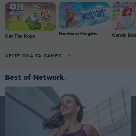
Northern Heights
Candy Bub
Cut The Rope
ΔΕΙΤΕ ΟΛΑ ΤΑ GAMES
Best of Network