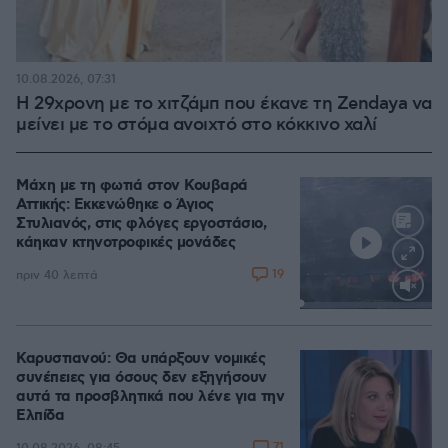
10.08.2026, 07:31
Η 29χρονη με το χιτζάμπ που έκανε τη Zendaya να
μείνει με το στόμα ανοιχτό στο κόκκινο χαλί
Μάχη με τη φωτιά στον Κουβαρά
Αττικής: Εκκενώθηκε ο Άγιος
Στυλιανός, στις φλόγες εργοστάσιο,
κάηκαν κτηνοτροφικές μονάδες
19
πριν 40 λεπτά
Loaded
:
100.00%
Καρυστιανού: Θα υπάρξουν νομικές
συνέπειες για όσους δεν εξηγήσουν
αυτά τα προσβλητικά που λένε για την
Ελπίδα
71