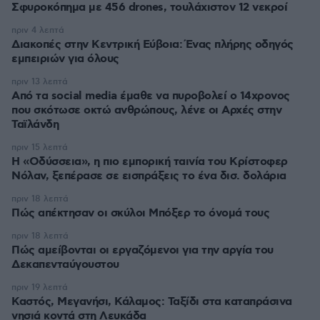
Σφυροκόπημα με 456 drones, τουλάχιστον 12 νεκροί
πριν 4 λεπτά
Διακοπές στην Κεντρική Εύβοια: Ένας πλήρης οδηγός
εμπειριών για όλους
πριν 13 λεπτά
Από τα social media έμαθε να πυροβολεί ο 14χρονος
που σκότωσε οκτώ ανθρώπους, λένε οι Αρχές στην
Ταϊλάνδη
πριν 15 λεπτά
Η «Οδύσσεια», η πιο εμπορική ταινία του Κρίστοφερ
Νόλαν, ξεπέρασε σε εισπράξεις το ένα δισ. δολάρια
πριν 18 λεπτά
Πώς απέκτησαν οι σκύλοι Μπόξερ το όνομά τους
πριν 18 λεπτά
Πώς αμείβονται οι εργαζόμενοι για την αργία του
Δεκαπενταύγουστου
πριν 19 λεπτά
Καστός, Μεγανήσι, Κάλαμος: Ταξίδι στα καταπράσινα
νησιά κοντά στη Λευκάδα