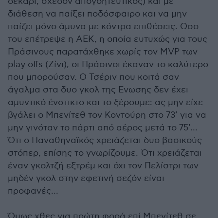
δεκάρι, σχεδόν απογοητευτικός) και με
διάθεση να παίξει ποδόσφαιρο και να μην
παίζει μόνο άμυνα με κόντρα επιθέσεις. Οσο
του επέτρεψε η ΑΕΚ, η οποία ευτυχώς για τους
Πράσινους παρατάχθηκε χωρίς τον MVP των
play offs (Ζίνι), οι Πράσινοι έκαναν το καλύτερο
που μπορούσαν. Ο Τσέριν που κοιτά σαν
άγαλμα στα δυο γκολ της Ενωσης δεν έχει
αμυντικό ένστικτο και το ξέρουμε: ας μην είχε
βγάλει ο Μπενίτεθ τον Κοντούρη στο 73’ για να
μην γινόταν το πάρτι από αέρος μετά το 75’…
Ότι ο Παναθηναϊκός χρειάζεται δυο βασικούς
στόπερ, επίσης το γνωρίζουμε. Ότι χρειάζεται
έναν γκολτζή εξτρέμ και όχι τον Πελίστρι των
μηδέν γκολ στην εφετινή σεζόν είναι
προφανές...
Όμως χθες για πρώτη φορά επί Μπενίτεθ σε