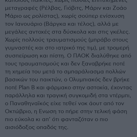
κάποιους παίκτες, χωρίς πολλές επιτυχημένες
μεταγραφές (Ρέλβας, Γιόβιτς, Μάριν και Ζοάο
Μάριο ως ρολίστας), χωρίς σούπερ ενίσχυση
τον Ιανουάριο (Βάργκα και τέλος), αλλά με
μεγάλες αντοχές στα δύσκολα και στις γκέλες.
Χωρίς πολλούς τραυματισμούς (μπράβο στους
γυμναστές και στο ιατρικό της τιμ), με τρομερή
συσπείρωση και πίστη. Ο ΠΑΟΚ διαλύθηκε από
τους τραυματισμούς και δεν ξαναβρήκε ποτέ
τη χημεία του μετά το σμπαράλιασμα πολλών
βασικών του παικτών, ο Ολυμπιακός δεν βρήκε
ποτέ Plan B και φάρμακο στην αστοχία, έχοντας
παράλληλα και τραγική συγκομιδή στα ντέρμπι,
ο Παναθηναϊκός είχε τεθεί νοκ άουτ από τον
Οκτώβριο, η Ενωση το πήρε στην τελική φάση
πιο εύκολα κι απ’ ότι φανταζόταν ο πιο
αισιόδοξος οπαδός της.