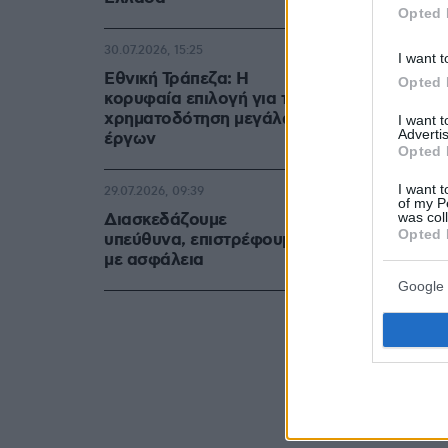
Η εμφάνιση
Opted 
ημιτελικό τ
30.07.2026, 15:25
I want t
Εθνική Τράπεζα: Η
Opted 
κορυφαία επιλογή για τη
χρηματοδότηση μεγάλων
I want 
Advertis
έργων
Opted 
I want t
29.07.2026, 09:39
of my P
was col
Διασκεδάζουμε
Opted 
υπεύθυνα, επιστρέφουμε
με ασφάλεια
Google 