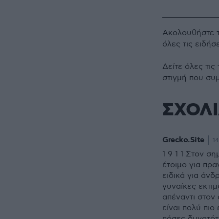
Ακολουθήστε 
όλες τις ειδήσ
Δείτε όλες τις
στιγμή που συ
ΣΧΟΛ
Grecko.Site
14
1 9 1 1 Στον σ
έτοιμο για πρ
ειδικά για άν
γυναίκες εκτιμ
απέναντι στον
είναι πολύ πιο
πόσες δυνατότ