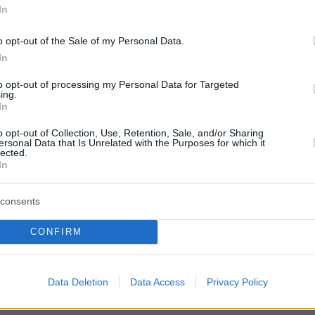
 της αποστολής του Σαν Μαρίνο στον Α'
In
ης φετινής Eurovision
o opt-out of the Sale of my Personal Data.
In
to opt-out of processing my Personal Data for Targeted
ing.
In
o opt-out of Collection, Use, Retention, Sale, and/or Sharing
ersonal Data that Is Unrelated with the Purposes for which it
lected.
In
consents
CONFIRM
Data Deletion
Data Access
Privacy Policy