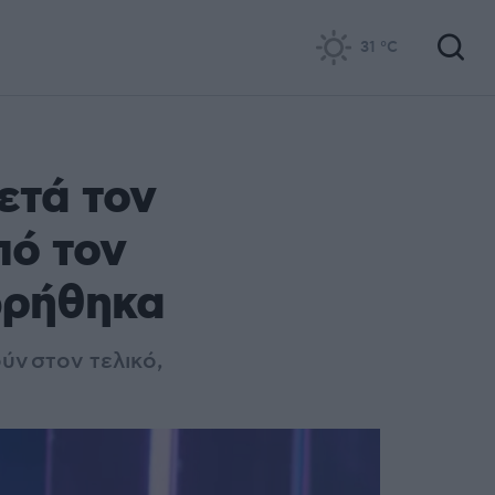
31
°C
ετά τον
πό τον
χωρήθηκα
ύν στον τελικό,