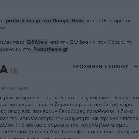
protothema.gr στο Google News
το
και μάθετε πρώτοι
εις
Ειδήσεις
 τελευταίες
από την Ελλάδα και τον Κόσμο, τη
Protothema.gr
μβαίνουν, στο
ΙΑ
ΠΡΟΣΘΗΚΗ ΣΧΟΛΙΟΥ
(1)
.05.2026, 04:25
ημερινό κόσμο είναι δύσκολο να βρεις κάποιον ειλικρινή κα
αγματική σχέση. Γι αυτό δημιουργήσαμε αυτόν τον χώρο
δρες όπως εσύ που έχουν ξεκάθαρες προσδοκίες. Εδώ οι
ούν την υπευθυνότητα την ωριμότητα και την ανοιχτότητα
 άλλον. Η διαδικασία εύρεσης του κατάλληλου ατόμου
 εύκολη από όσο νομίζεις. Εγγράψου και πείσου μόνος σο
ητες προσφέρει η πλατφόρμα μας.