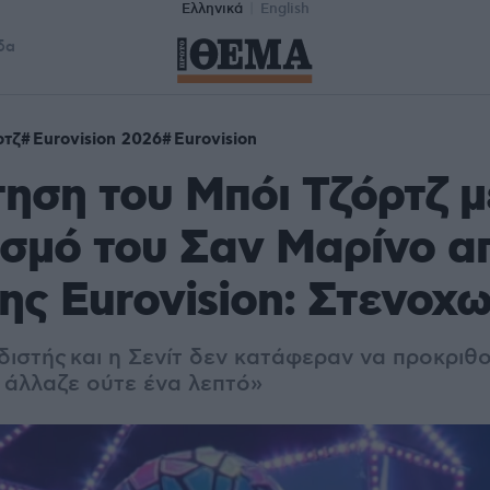
Ελληνικά
English
δα
ρτζ
Eurovision 2026
Eurovision
ηση του Μπόι Τζόρτζ μ
σμό του Σαν Μαρίνο α
της Eurovision: Στενο
διστής και η Σενίτ δεν κατάφεραν να προκριθο
α άλλαζε ούτε ένα λεπτό»